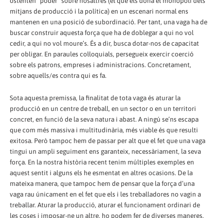
ostenten “poder” sobre nosaltres (el que els dóna el monopoli dels
mitjans de producció i la política) en un escenari normal ens
mantenen en una posició de subordinació. Per tant, una vaga ha de
buscar construir aquesta força que ha de doblegar a qui no vol
cedir, a qui no vol moure’s. És a dir, busca dotar-nos de capacitat
per obligar. En paraules col·loquials, persegueix exercir coerció
sobre els patrons, empreses i administracions. Concretament,
sobre aquells/es contra qui es fa.
Sota aquesta premissa, la finalitat de tota vaga és aturar la
producció en un centre de treball, en un sector o en un territori
concret, en funció de la seva natura i abast. A ningú se’ns escapa
que com més massiva i multitudinària, més viable és que resulti
exitosa. Però tampoc hem de passar per alt que el fet que una vaga
tingui un ampli seguiment ens garanteix, necessàriament, la seva
força. En la nostra història recent tenim múltiples exemples en
aquest sentit i alguns els he esmentat en altres ocasions. De la
mateixa manera, que tampoc hem de pensar que la força d’una
vaga rau únicament en el fet que els i les treballadores no vagin a
treballar. Aturar la producció, aturar el funcionament ordinari de
les coses i imposar-ne un altre, ho podem fer de diverses maneres.