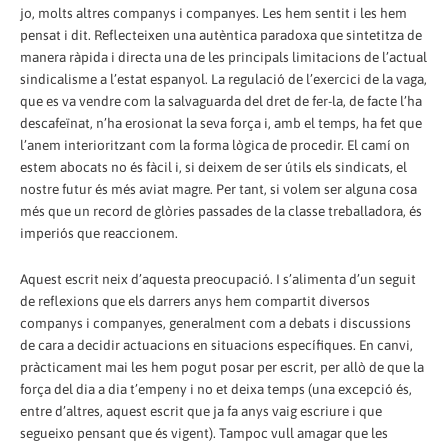
jo, molts altres companys i companyes. Les hem sentit i les hem
pensat i dit. Reflecteixen una autèntica paradoxa que sintetitza de
manera ràpida i directa una de les principals limitacions de l’actual
sindicalisme a l’estat espanyol. La regulació de l’exercici de la vaga,
que es va vendre com la salvaguarda del dret de fer-la, de facte l’ha
descafeïnat, n’ha erosionat la seva força i, amb el temps, ha fet que
l’anem interioritzant com la forma lògica de procedir. El camí on
estem abocats no és fàcil i, si deixem de ser útils els sindicats, el
nostre futur és més aviat magre. Per tant, si volem ser alguna cosa
més que un record de glòries passades de la classe treballadora, és
imperiós que reaccionem.
Aquest escrit neix d’aquesta preocupació. I s’alimenta d’un seguit
de reflexions que els darrers anys hem compartit diversos
companys i companyes, generalment com a debats i discussions
de cara a decidir actuacions en situacions específiques. En canvi,
pràcticament mai les hem pogut posar per escrit, per allò de que la
força del dia a dia t’empeny i no et deixa temps (una excepció és,
entre d’altres, aquest escrit que ja fa anys vaig escriure i que
segueixo pensant que és vigent). Tampoc vull amagar que les