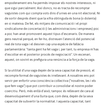
empoderament ens ha permès imposar els nostres interessos, ni
que sigui parcialment. Així doncs, no es tracta de recomptar
vaguistes com qui compta vots dins d’urnes en una nit electoral. Ni
de sortir després dient que la xifra obtinguda és bona (o dolenta)
en si mateixa. De fet, els mitjans de comunicació i el propi
sindicalisme de concertació (i les administracions i empreses) poc
a poc han anat promovent aquest tipus d’escenaris. De manera
gens neutral perquè, en fer-ho, distreuen l’atenció del potencial
real de tota vaga i el desvien cap una espècie de fal·làcia
parlamentària: “tanta gent ha fet vaga i, per tant, tu empresa m’has
d’escoltar en el posterior procés de negociació”. Un escenari,
aquest, on sovint es prefigura una renúncia a la força de la vaga.
Si la utilitat d’una vaga depèn de la seva capacitat de pressió, el
recompte formal de vaguistes és irrellevant. A nosaltres ens pot
servir per enfortir una consciència col·lectiva (“nosaltres, les i els
que fem vaga”) que pot contribuir a consolidar el nostre poder
coercitiu. Però, més enllà d’això, tampoc és rellevant de cara al
desenvolupament d’una lluita que, com deia, depèn de la seva
capacitat de subvertir la normalitat. I aquesta capacitat, tant