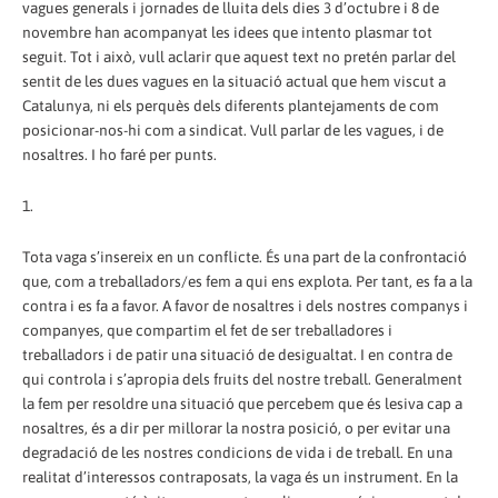
vagues generals i jornades de lluita dels dies 3 d’octubre i 8 de
novembre han acompanyat les idees que intento plasmar tot
seguit. Tot i això, vull aclarir que aquest text no pretén parlar del
sentit de les dues vagues en la situació actual que hem viscut a
Catalunya, ni els perquès dels diferents plantejaments de com
posicionar-nos-hi com a sindicat. Vull parlar de les vagues, i de
nosaltres. I ho faré per punts.
1.
Tota vaga s’insereix en un conflicte. És una part de la confrontació
que, com a treballadors/es fem a qui ens explota. Per tant, es fa a la
contra i es fa a favor. A favor de nosaltres i dels nostres companys i
companyes, que compartim el fet de ser treballadores i
treballadors i de patir una situació de desigualtat. I en contra de
qui controla i s’apropia dels fruits del nostre treball. Generalment
la fem per resoldre una situació que percebem que és lesiva cap a
nosaltres, és a dir per millorar la nostra posició, o per evitar una
degradació de les nostres condicions de vida i de treball. En una
realitat d’interessos contraposats, la vaga és un instrument. En la