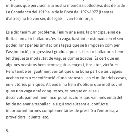
mítiques que perviuen a la nostra memòria col·lectiva, des de la de
La Canadenca del 1919 a la de la Roca del 1976-1977 (i tantes
d’altres) no ho van ser, de legals. I van tenir força.
És a dir, tenim un problema. Tenim una eina, la principal eina de
lluita com a treballadors/es, la vaga, bastant erosionada en el seu
poder. Tant per les limitacions legals que se li imposen com per
l’assimilació, progressiva i gradual que els i les treballadores hem
fet d’aquesta modalitat de vagues domesticades. És cert que en
algunes ocasions hem aconseguit avenços i, fins i tot, victòries.
Però també és igualment veritat que una bona part de les vagues
acaben com a escenificació d’una protesta i, en el millor dels casos,
en victòries pírriques. A banda, no hem d’oblidar que molt sovint,
quan una vaga obté conquestes, és perquè en el seu
desenvolupament hem incorporat accions que van més enllà del
fet de no anar a treballar, ja sigui socialitzant el conflicte,
incorporant formes complementàries de pressió a l’empresa, a
proveïdors i clients, etc.
5.