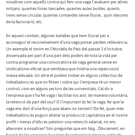
nosaltres com aquells contra qui fem una vaga l’avaluem per altres
mitjans: quantes línies tancades, quantes aules buides, quants
trens sense circular, quantes comandes sense lliurar… quin descens
de la facturació, etc.
En aquest context, algunes batalles que hem lliurat per a
aconseguir el reconeixement d’una vaga potser perden rellevància.
Un exemple el tenim en l’Aturada de País del passat 3 d’octubre,
dissenyada per part d’una part dels poders de tota la vida per
contra programar una convocatòria de vaga general sense en
sindicalisme oficial que semblava que tindria una repercussió
massa elevada. Un altre el podem trobar en alguns col·lectius de
treballadors/es que no fitxen i sobre qui l’empresa té un menor
control, com en alguns sectors de les universitats. Cal dir a
l’empresa que s’ha fet vaga i facilitar-los així, de manera voluntària,
la retenció de part del sou? O l’important és fer la vaga, fer que la
vaga ens doti d’una força que abans no teníem? De fet, quan més
treballadors/es puguin alterar la producció capitalista en el nostre
profit i menys d’ells/es pateixin una retenció salarial, no ens
afavoreix a nosaltres? Són preguntes que em faig… Òbviament, en