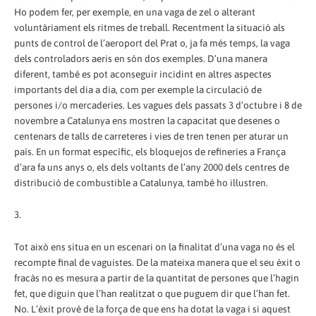
Ho podem fer, per exemple, en una vaga de zel o alterant
voluntàriament els ritmes de treball. Recentment la situació als
punts de control de l’aeroport del Prat o, ja fa més temps, la vaga
dels controladors aeris en són dos exemples. D’una manera
diferent, també es pot aconseguir incidint en altres aspectes
importants del dia a dia, com per exemple la circulació de
persones i/o mercaderies. Les vagues dels passats 3 d’octubre i 8 de
novembre a Catalunya ens mostren la capacitat que desenes o
centenars de talls de carreteres i vies de tren tenen per aturar un
país. En un format específic, els bloquejos de refineries a França
d’ara fa uns anys o, els dels voltants de l’any 2000 dels centres de
distribució de combustible a Catalunya, també ho il·lustren.
3.
Tot això ens situa en un escenari on la finalitat d’una vaga no és el
recompte final de vaguistes. De la mateixa manera que el seu èxit o
fracàs no es mesura a partir de la quantitat de persones que l’hagin
fet, que diguin que l’han realitzat o que puguem dir que l’han fet.
No. L’èxit prové de la força de que ens ha dotat la vaga i si aquest