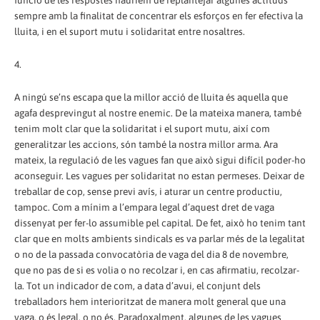
funció de les respostes hauríem de replantejar algunes actituds
sempre amb la finalitat de concentrar els esforços en fer efectiva la
lluita, i en el suport mutu i solidaritat entre nosaltres.
4.
A ningú se’ns escapa que la millor acció de lluita és aquella que
agafa desprevingut al nostre enemic. De la mateixa manera, també
tenim molt clar que la solidaritat i el suport mutu, així com
generalitzar les accions, són també la nostra millor arma. Ara
mateix, la regulació de les vagues fan que això sigui difícil poder-ho
aconseguir. Les vagues per solidaritat no estan permeses. Deixar de
treballar de cop, sense previ avís, i aturar un centre productiu,
tampoc. Com a mínim a l’empara legal d’aquest dret de vaga
dissenyat per fer-lo assumible pel capital. De fet, això ho tenim tant
clar que en molts ambients sindicals es va parlar més de la legalitat
o no de la passada convocatòria de vaga del dia 8 de novembre,
que no pas de si es volia o no recolzar i, en cas afirmatiu, recolzar-
la. Tot un indicador de com, a data d’avui, el conjunt dels
treballadors hem interioritzat de manera molt general que una
vaga, o és legal, o no és. Paradoxalment, algunes de les vagues