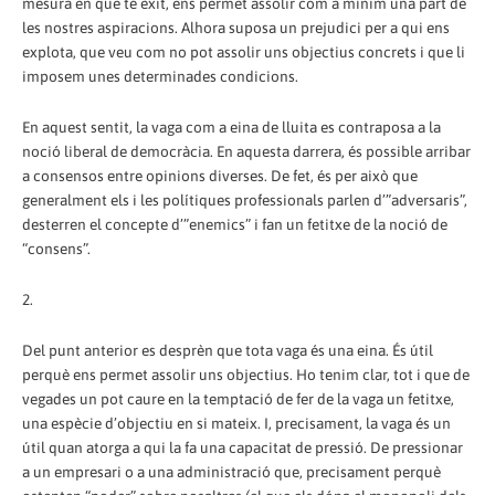
mesura en que té èxit, ens permet assolir com a mínim una part de
les nostres aspiracions. Alhora suposa un prejudici per a qui ens
explota, que veu com no pot assolir uns objectius concrets i que li
imposem unes determinades condicions.
En aquest sentit, la vaga com a eina de lluita es contraposa a la
noció liberal de democràcia. En aquesta darrera, és possible arribar
a consensos entre opinions diverses. De fet, és per això que
generalment els i les polítiques professionals parlen d’”adversaris”,
desterren el concepte d’”enemics” i fan un fetitxe de la noció de
“consens”.
2.
Del punt anterior es desprèn que tota vaga és una eina. És útil
perquè ens permet assolir uns objectius. Ho tenim clar, tot i que de
vegades un pot caure en la temptació de fer de la vaga un fetitxe,
una espècie d’objectiu en si mateix. I, precisament, la vaga és un
útil quan atorga a qui la fa una capacitat de pressió. De pressionar
a un empresari o a una administració que, precisament perquè