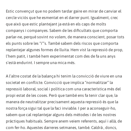
Estic convençut que no podem tardar gaire en mirar de canviar el
cercle viciós que he esmentat en el darrer punt. Igualment, crec
que això que estic plantejant ja està en els caps de molts
companys i companyes. Sabem de les dificultats que comporta
parlar-ne, perquè sovint no volem, de manera conscient, posar tots
els punts sobre les “i”’s. També sabem dels riscos que comporta
replantejar algunes formes de lluita. Hem vist la repressió de prop,
l’hem patit, i també hem experimentat com des de fa uns anys
s’està endurint. I sempre una mica més.
A l’altre costat de la balança hi tenim la convicció de viure en una
societat en conflicte. Convicció que implica “normalitzar” la
repressió laboral, social i política com una característica més del
propi estat de les coses. Però que també ens fa tenir clar que, la
manera de neutralitzar precisament aquesta repressió és que la
nostra força sigui tal que la faci inviable. I per a aconseguir-ho,
sabem que cal replantejar alguns dels mètodes i de les nostres
pràctiques habituals. Sempre anem veiem referents, aquí i allà, de
com fer-ho. Aquestes darreres setmanes, també. Caldrà , doncs,