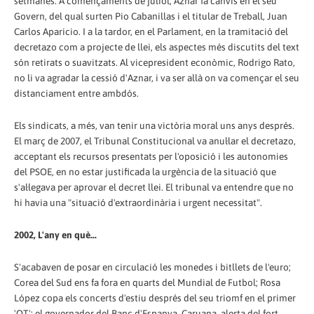
setmanes. A començaments de juliol, Aznar fa canvis en el seu
Govern, del qual surten Pio Cabanillas i el titular de Treball, Juan
Carlos Aparicio. I a la tardor, en el Parlament, en la tramitació del
decretazo com a projecte de llei, els aspectes més discutits del text
són retirats o suavitzats. Al vicepresident econòmic, Rodrigo Rato,
no li va agradar la cessió d'Aznar, i va ser allà on va començar el seu
distanciament entre ambdós.
Els sindicats, a més, van tenir una victòria moral uns anys després.
El març de 2007, el Tribunal Constitucional va anul·lar el decretazo,
acceptant els recursos presentats per l'oposició i les autonomies
del PSOE, en no estar justificada la urgència de la situació que
s'al·legava per aprovar el decret llei. El tribunal va entendre que no
hi havia una "situació d'extraordinària i urgent necessitat".
2002, L'any en què...
S'acabaven de posar en circulació les monedes i bitllets de l'euro;
Corea del Sud ens fa fora en quarts del Mundial de Futbol; Rosa
López copa els concerts d'estiu després del seu triomf en el primer
'OT'; el governador del Banc d'Espanya, Caruana, alerta del fort