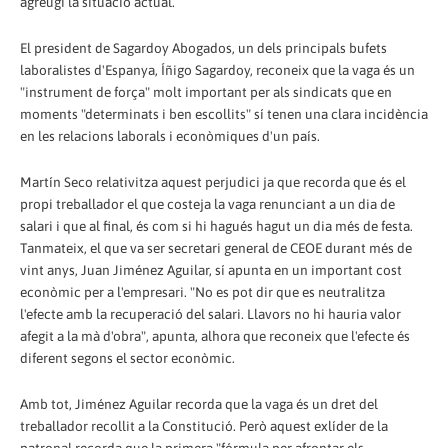
agreugi la situació actual.
El president de Sagardoy Abogados, un dels principals bufets
laboralistes d'Espanya, Íñigo Sagardoy, reconeix que la vaga és un
"instrument de força" molt important per als sindicats que en
moments "determinats i ben escollits" sí tenen una clara incidència
en les relacions laborals i econòmiques d'un país.
Martín Seco relativitza aquest perjudici ja que recorda que és el
propi treballador el que costeja la vaga renunciant a un dia de
salari i que al final, és com si hi hagués hagut un dia més de festa.
Tanmateix, el que va ser secretari general de CEOE durant més de
vint anys, Juan Jiménez Aguilar, sí apunta en un important cost
econòmic per a l'empresari. "No es pot dir que es neutralitza
l'efecte amb la recuperació del salari. Llavors no hi hauria valor
afegit a la mà d'obra", apunta, alhora que reconeix que l'efecte és
diferent segons el sector econòmic.
Amb tot, Jiménez Aguilar recorda que la vaga és un dret del
treballador recollit a la Constitució. Però aquest exlíder de la