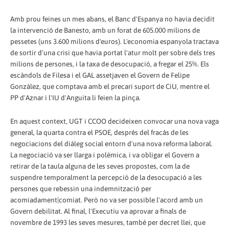
Amb prou feines un mes abans, el Banc d'Espanya no havia decidit
la intervenció de Banesto, amb un forat de 605.000 milions de
pessetes (uns 3.600 milions d'euros). L'economia espanyola tractava
de sortir d'una crisi que havia portat l'atur molt per sobre dels tres
milions de persones, i la taxa de desocupació, a fregar el 25%. Els
escàndols de Filesa i el GAL assetjaven el Govern de Felipe
González, que comptava amb el precari suport de CiU, mentre el
PP d'Aznar i l'IU d'Anguita li feien la pinça.
En aquest context, UGT i CCOO decideixen convocar una nova vaga
general, la quarta contra el PSOE, després del fracàs de les
negociacions del diàleg social entorn d'una nova reforma laboral.
La negociació va ser llarga i polèmica, i va obligar el Govern a
retirar de la taula alguna de les seves propostes, com la de
suspendre temporalment la percepció de la desocupació a les
persones que rebessin una indemnització per
acomiadament|comiat. Però no va ser possible l'acord amb un
Govern debilitat. Al final, l'Executiu va aprovar a finals de
novembre de 1993 les seves mesures, també per decret llei, que