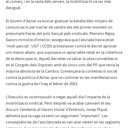
al comerç i en la resta dels serveis, la mobilització va ser més
desigual.
El Govern d'Aznar va buscar guanyar la batalla dels mitjans de
comunicació per tractar de vendre des del primer moment un
presumpte fracàs del pols llançat pels sindicats; Mariano Rajoy,
llavors ministre d'Interior, assegurava que l'aturada havia estat
"molt parcial". UGT i CCOO protestaven contra el decret aprovat
uns mesos abans, que suposava un apreciable retall en la cobertura
de la desocupació. Aquell decretàs va salvar la seva convalidació
en el Congrés dels Diputats amb els únics vots del PP, que tenia la
majoria absoluta de la Cambra. Començava la contestació social
contra la política d'Aznar, que va culminar en les manifestacions
contra la guerra de l'Iraq el febrer de 2003.
L'Executiu es va entossudir a negar aquell dia l'impacte de la
mobilització sindical. Però després va acabar canviant el seu
discurs: l'endemà, el llavors titular d'Exteriors, Josep Piqué,
admetia que la vaga va tenir un seguiment "important". Les
conseqüències de l'atur|aturada es van anar veient en les següents