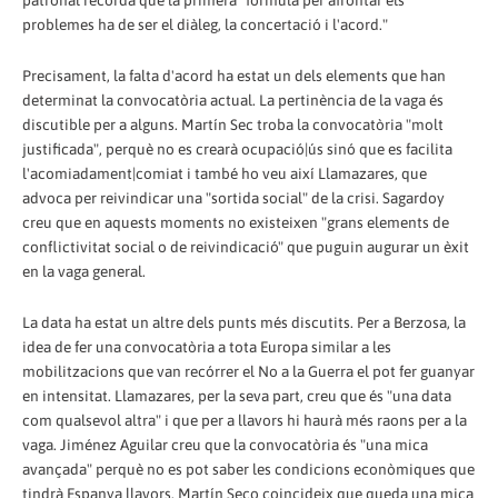
patronal recorda que la primera "fórmula per afrontar els
problemes ha de ser el diàleg, la concertació i l'acord."
Precisament, la falta d'acord ha estat un dels elements que han
determinat la convocatòria actual. La pertinència de la vaga és
discutible per a alguns. Martín Sec troba la convocatòria "molt
justificada", perquè no es crearà ocupació|ús sinó que es facilita
l'acomiadament|comiat i també ho veu així Llamazares, que
advoca per reivindicar una "sortida social" de la crisi. Sagardoy
creu que en aquests moments no existeixen "grans elements de
conflictivitat social o de reivindicació" que puguin augurar un èxit
en la vaga general.
La data ha estat un altre dels punts més discutits. Per a Berzosa, la
idea de fer una convocatòria a tota Europa similar a les
mobilitzacions que van recórrer el No a la Guerra el pot fer guanyar
en intensitat. Llamazares, per la seva part, creu que és "una data
com qualsevol altra" i que per a llavors hi haurà més raons per a la
vaga. Jiménez Aguilar creu que la convocatòria és "una mica
avançada" perquè no es pot saber les condicions econòmiques que
tindrà Espanya llavors. Martín Seco coincideix que queda una mica