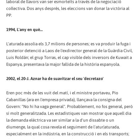
laboral de llavors van ser esmorteïts a través de la negociació
col·lectiva. Dos anys després, les eleccions van donar la victòria al
PP.
1994, L'any en què...
L'aturada assolia els 3,7 milions de persones; es va produir la fuga i
posterior detenció a Laos de l'exdirector general de la Guàrdia Civil,
Luis Roldán; el grup Torras, el cap visible dels inversors de Kuwait a
Espanya, presentava la major fallida de la història espanyola.
2002, el 20-J. Aznar ha de suavitzar el seu 'decretazo'
Eren poc més de les vuit del matí, i el ministre portaveu, Pio
Cabanillas (ara en l'empresa privada), llançava la consigna del
Govern: "No hi ha vaga general". Probablement, no fos general, però
sí molt generalitzada. Les estadístiques van mostrar que aquell dia
la demanda elèctrica va ser similar a la d'un dissabte o un
diumenge, la qual cosa revela el seguiment de l'atur|aturada,
especialment en la indústria, en la construcció i en els transports;