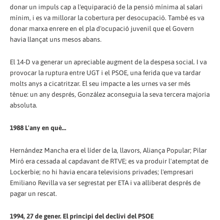
donar un impuls cap a l'equiparació de la pensió mínima al salari
mínim, i es va millorar la cobertura per desocupació. També es va
donar marxa enrere en el pla d'ocupació juvenil que el Govern
havia llançat uns mesos abans.
El 14-D va generar un apreciable augment de la despesa social. I va
provocar la ruptura entre UGT i el PSOE, una ferida que va tardar
molts anys a cicatritzar. El seu impacte a les urnes va ser més
tènue: un any després, González aconseguia la seva tercera majoria
absoluta.
1988 L'any en què...
Hernández Mancha era el líder de la, llavors, Aliança Popular; Pilar
Miró era cessada al capdavant de RTVE; es va produir l'atemptat de
Lockerbie; no hi havia encara televisions privades; l'empresari
Emiliano Revilla va ser segrestat per ETA i va alliberat després de
pagar un rescat.
1994, 27 de gener. El principi del declivi del PSOE