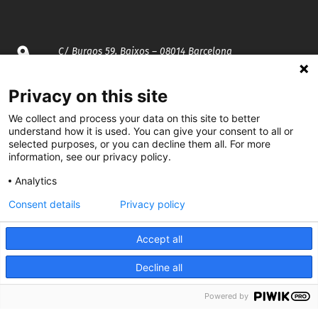
C/ Burgos 59, Baixos – 08014 Barcelona
spccc@
spcgtcatalunya.cat
Privacy on this site
We collect and process your data on this site to better
935 120 481
understand how it is used. You can give your consent to all or
selected purposes, or you can decline them all. For more
information, see our privacy policy.
@CGTCatalunya
Analytics
cgtcatalunya
Consent details
Privacy policy
CGTCatalunya
Accept all
cgtcatalunya
Decline all
Powered by
Desenvolupat per