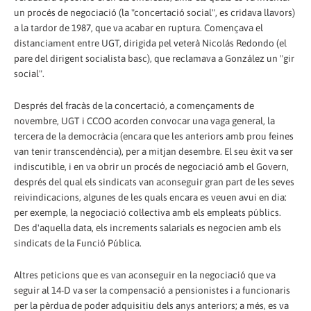
un procés de negociació (la "concertació social", es cridava llavors)
a la tardor de 1987, que va acabar en ruptura. Començava el
distanciament entre UGT, dirigida pel veterà Nicolás Redondo (el
pare del dirigent socialista basc), que reclamava a González un "gir
social".
Després del fracàs de la concertació, a començaments de
novembre, UGT i CCOO acorden convocar una vaga general, la
tercera de la democràcia (encara que les anteriors amb prou feines
van tenir transcendència), per a mitjan desembre. El seu èxit va ser
indiscutible, i en va obrir un procés de negociació amb el Govern,
després del qual els sindicats van aconseguir gran part de les seves
reivindicacions, algunes de les quals encara es veuen avui en dia:
per exemple, la negociació col·lectiva amb els empleats públics.
Des d'aquella data, els increments salarials es negocien amb els
sindicats de la Funció Pública.
Altres peticions que es van aconseguir en la negociació que va
seguir al 14-D va ser la compensació a pensionistes i a funcionaris
per la pèrdua de poder adquisitiu dels anys anteriors; a més, es va