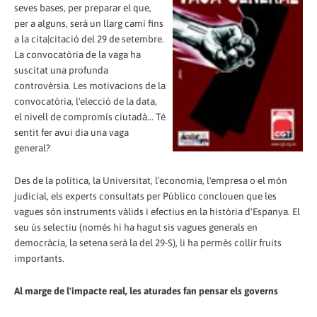
seves bases, per preparar el que,
per a alguns, serà un llarg camí fins
a la cita|citació del 29 de setembre.
La convocatòria de la vaga ha
suscitat una profunda
controvèrsia. Les motivacions de la
convocatòria, l'elecció de la data,
el nivell de compromís ciutadà... Té
sentit fer avui dia una vaga
general?
Des de la política, la Universitat, l'economia, l'empresa o el món
judicial, els experts consultats per Público conclouen que les
vagues són instruments vàlids i efectius en la història d'Espanya. El
seu ús selectiu (només hi ha hagut sis vagues generals en
democràcia, la setena serà la del 29-S), li ha permès collir fruits
importants.
Al marge de l'impacte real, les aturades fan pensar els governs