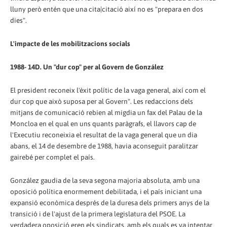
lluny però entén que una cita|citació així no es "prepara en dos
dies".
L'impacte de les mobilitzacions socials
1988- 14D. Un "dur cop" per al Govern de González
El president reconeix l'èxit polític de la vaga general, així com el
dur cop que això suposa per al Govern". Les redaccions dels
mitjans de comunicació rebien al migdia un fax del Palau de la
Moncloa en el qual en uns quants paràgrafs, el llavors cap de
l'Executiu reconeixia el resultat de la vaga general que un dia
abans, el 14 de desembre de 1988, havia aconseguit paralitzar
gairebé per complet el país.
González gaudia de la seva segona majoria absoluta, amb una
oposició política enormement debilitada, i el país iniciant una
expansió econòmica després de la duresa dels primers anys de la
transició i de l'ajust de la primera legislatura del PSOE. La
verdadera oposició eren els sindicats, amb els quals es va intentar