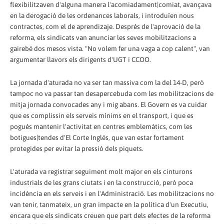
flexibilitzaven d'alguna manera l'acomiadament|comiat, avançava
en la derogació de les ordenances laborals, i introduïen nous
contractes, com el de aprendizaje. Després de l'aprovació de la
reforma, els sindicats van anunciar les seves mobilitzacions a
gairebé dos mesos vista. "No volem fer una vaga a cop calent", van
argumentar llavors els dirigents d'UGT i CCOO.
La jornada d'aturada no va ser tan massiva com la del 14-D, però
tampoc no va passar tan desapercebuda com les mobilitzacions de
mitja jornada convocades any i mig abans. El Govern es va cuidar
que es complissin els serveis mínims en el transport, i que es
pogués mantenir l'activitat en centres emblemàtics, com les
botigues|tendes d'El Corte Inglés, que van estar fortament
protegides per evitar la pressió dels piquets.
L'aturada va registrar seguiment molt major en els cinturons
industrials de les grans ciutats i en la construcció, però poca
incidència en els serveis i en l'Administració. Les mobilitzacions no
van tenir, tanmateix, un gran impacte en la política d'un Executiu,
encara que els sindicats creuen que part dels efectes de la reforma