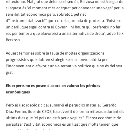
reflexionar. Malgrat que defensa el seu ús, Berzosa no està segur de
si aquest és "el moment més adequat per convocar una vaga" per la
sensibilitat econòmica però, sobretot, pel risc
d'"instrumentalització" que corre la jornada de protesta. "Existeix
un perill que sigui contra el Govern i hi haurà qui prefereixi no fer
res per temor a què afavoreixi a una alternativa de dreta", adverteix
Berzosa.
Aquest temor és sobre la taula de moltes organitzacions
progressistes que dubten si afegir-se a la convocatòria per
l'inconvenient d'afavorir una alternativa política que no és del seu
grat.
Els experts no es posen d'acord en valorar les pèrdues
econòmiques
Però al risc ideològic cal sumar-li el perjudici material. Gerardo
Díaz Ferrán, líder de CEOE, ha advertit de forma reiterada durant els
últims dies que "el país no està per a vagues". El cost econòmic de
paralitzar l'activitat econòmica és un llast que molts temen que