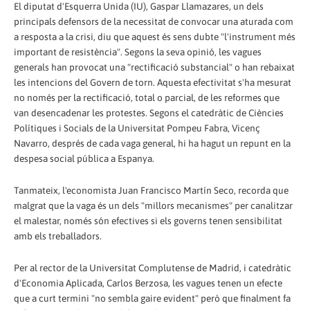
El diputat d'Esquerra Unida (IU), Gaspar Llamazares, un dels
principals defensors de la necessitat de convocar una aturada com
a resposta a la crisi, diu que aquest és sens dubte "l'instrument més
important de resistència". Segons la seva opinió, les vagues
generals han provocat una "rectificació substancial" o han rebaixat
les intencions del Govern de torn. Aquesta efectivitat s'ha mesurat
no només per la rectificació, total o parcial, de les reformes que
van desencadenar les protestes. Segons el catedràtic de Ciències
Polítiques i Socials de la Universitat Pompeu Fabra, Vicenç
Navarro, després de cada vaga general, hi ha hagut un repunt en la
despesa social pública a Espanya.
Tanmateix, l'economista Juan Francisco Martín Seco, recorda que
malgrat que la vaga és un dels "millors mecanismes" per canalitzar
el malestar, només són efectives si els governs tenen sensibilitat
amb els treballadors.
Per al rector de la Universitat Complutense de Madrid, i catedràtic
d'Economia Aplicada, Carlos Berzosa, les vagues tenen un efecte
que a curt termini "no sembla gaire evident" però que finalment fa