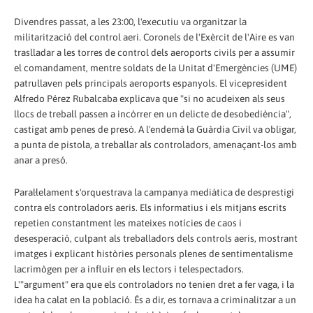
Divendres passat, a les 23:00, l'executiu va organitzar la
militarització del control aeri. Coronels de l'Exèrcit de l'Aire es van
traslladar a les torres de control dels aeroports civils per a assumir
el comandament, mentre soldats de la Unitat d'Emergències (UME)
patrullaven pels principals aeroports espanyols. El vicepresident
Alfredo Pérez Rubalcaba explicava que "si no acudeixen als seus
llocs de treball passen a incórrer en un delicte de desobediència",
castigat amb penes de presó. A l'endemà la Guàrdia Civil va obligar,
a punta de pistola, a treballar als controladors, amenaçant-los amb
anar a presó.
Paral·lelament s'orquestrava la campanya mediàtica de desprestigi
contra els controladors aeris. Els informatius i els mitjans escrits
repetien constantment les mateixes notícies de caos i
desesperació, culpant als treballadors dels controls aeris, mostrant
imatges i explicant històries personals plenes de sentimentalisme
lacrimògen per a influir en els lectors i telespectadors.
L'"argument" era que els controladors no tenien dret a fer vaga, i la
idea ha calat en la població. És a dir, es tornava a criminalitzar a un