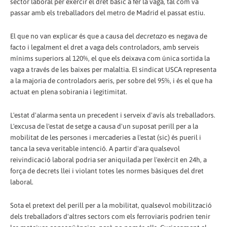
sector laboral per exercir el dret bàsic a fer la vaga, tal com va
passar amb els treballadors del metro de Madrid el passat estiu.
El que no van explicar és que a causa del
decretazo
es negava de
facto i legalment el dret a vaga dels controladors, amb serveis
mínims superiors al 120%, el que els deixava com única sortida la
vaga a través de les baixes per malaltia. El sindicat USCA representa
a la majoria de controladors aeris, per sobre del 95%, i és el que ha
actuat en plena sobirania i legitimitat.
L'estat d'alarma senta un precedent i serveix d'avís als treballadors.
L'excusa de l'estat de setge a causa d'un suposat perill per a la
mobilitat de les persones i mercaderies a l'estat (sic) és pueril i
tanca la seva veritable intenció. A partir d'ara qualsevol
reivindicació laboral podria ser aniquilada per l'exèrcit en 24h, a
força de decrets llei i violant totes les normes bàsiques del dret
laboral.
Sota el pretext del perill per a la mobilitat, qualsevol mobilització
dels treballadors d'altres sectors com els ferroviaris podrien tenir