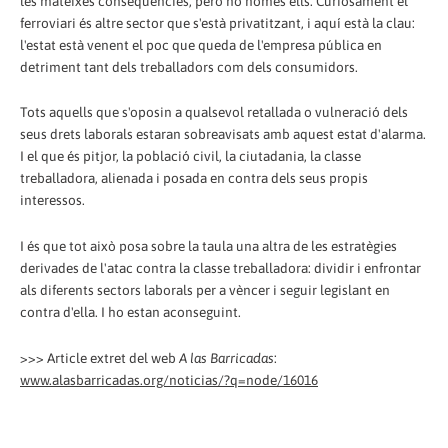
les mateixes conseqüències, però no només ells. Curiosament el
ferroviari és altre sector que s'està privatitzant, i aquí està la clau:
l'estat està venent el poc que queda de l'empresa pública en
detriment tant dels treballadors com dels consumidors.
Tots aquells que s'oposin a qualsevol retallada o vulneració dels
seus drets laborals estaran sobreavisats amb aquest estat d'alarma.
I el que és pitjor, la població civil, la ciutadania, la classe
treballadora, alienada i posada en contra dels seus propis
interessos.
I és que tot això posa sobre la taula una altra de les estratègies
derivades de l'atac contra la classe treballadora: dividir i enfrontar
als diferents sectors laborals per a vèncer i seguir legislant en
contra d'ella. I ho estan aconseguint.
>>> Article extret del web
A las Barricadas
:
www.alasbarricadas.org/noticias/?q=node/16016