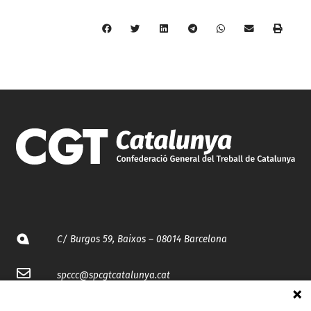
C/ Burgos 59, Baixos – 08014 Barcelona
spccc@
spcgtcatalunya.cat
935 120 481