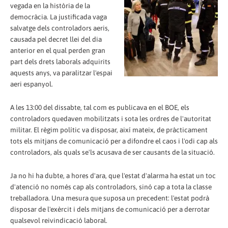
vegada en la història de la
democràcia. La justificada vaga
salvatge dels controladors aeris,
causada pel decret llei del dia
anterior en el qual perden gran
part dels drets laborals adquirits
aquests anys, va paralitzar l'espai
aeri espanyol.
A les 13:00 del dissabte, tal com es publicava en el BOE, els
controladors quedaven mobilitzats i sota les ordres de l'autoritat
militar. El règim polític va disposar, així mateix, de pràcticament
tots els mitjans de comunicació per a difondre el caos i l'odi cap als
controladors, als quals se'ls acusava de ser causants de la situació.
Ja no hi ha dubte, a hores d'ara, que l'estat d'alarma ha estat un toc
d'atenció no només cap als controladors, sinó cap a tota la classe
treballadora. Una mesura que suposa un precedent: l'estat podrà
disposar de l'exèrcit i dels mitjans de comunicació per a derrotar
qualsevol reivindicació laboral.