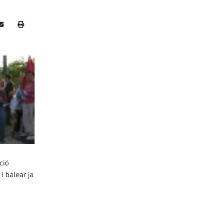
ció
i balear ja