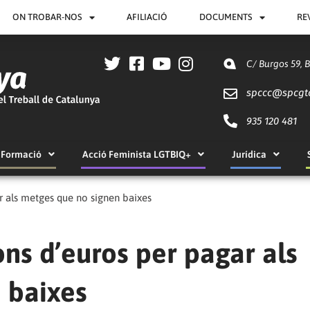
ON TROBAR-NOS
AFILIACIÓ
DOCUMENTS
RE
C/ Burgos 59, 
spccc@
spcgt
935 120 481
Formació
Acció Feminista LGTBIQ+
Jurídica
ar als metges que no signen baixes
ons d’euros per pagar als
 baixes