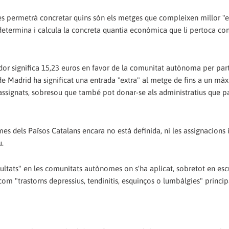
ques permetrà concretar quins són els metges que compleixen millor "e
 determina i calcula la concreta quantia econòmica que li pertoca co
ador significa 15,23 euros en favor de la comunitat autònoma per part
 de Madrid ha significat una entrada "extra" al metge de fins a un mà
" assignats, sobresou que també pot donar-se als administratius que p
s dels Països Catalans encara no està definida, ni les assignacions i
u.
sultats" en les comunitats autònomes on s'ha aplicat, sobretot en esc
com "trastorns depressius, tendinitis, esquinços o lumbàlgies" princi