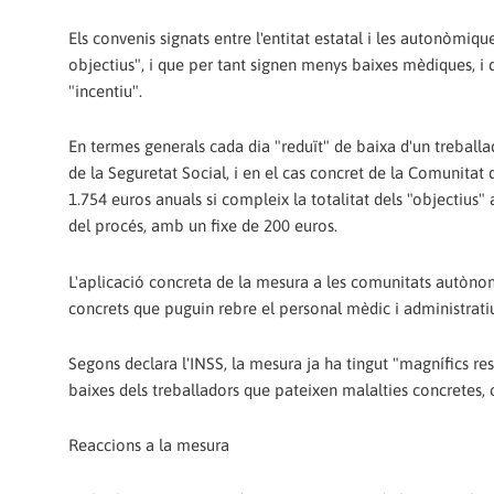
Els convenis signats entre l'entitat estatal i les autonòmi
objectius", i que per tant signen menys baixes mèdiques, i
"incentiu".
En termes generals cada dia "reduït" de baixa d'un treball
de la Seguretat Social, i en el cas concret de la Comunitat
1.754 euros anuals si compleix la totalitat dels "objectius
del procés, amb un fixe de 200 euros.
L'aplicació concreta de la mesura a les comunitats autònome
concrets que puguin rebre el personal mèdic i administrati
Segons declara l'INSS, la mesura ja ha tingut "magnífics re
baixes dels treballadors que pateixen malalties concretes, 
Reaccions a la mesura