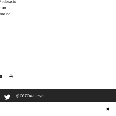
 Federació
t un
irma no
@CGTCatalunya
cgtcatalunya
CGTCatalunya