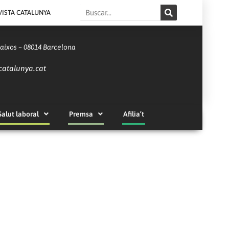
Search
VISTA CATALUNYA
Baixos – 08014 Barcelona
catalunya.cat
Salut laboral
Premsa
Afilia’t