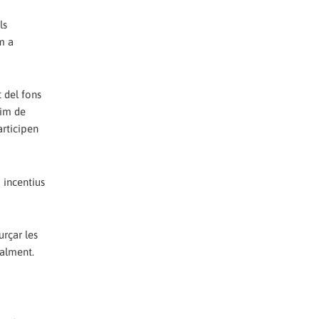
ls
m a
 del fons
xim de
articipen
 incentius
urçar les
palment.