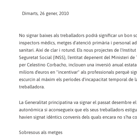
Dimarts, 26 gener, 2010
No signar baixes als treballadors podrà significar un bon 
inspectors mèdics, metges d'atenció primària i personal ad
sanitari. Així de clar i rotund. Els nous projectes de l'Institu
Seguretat Social (INSS), l'entitat depenent del Ministeri de T
per Celestino Corbacho, inclouen una inversió anual estatal
milions d'euros en "incentivar" als professionals perquè sign
escurcin al màxim els períodes d'incapacitat temporal de 
treballadora.
La Generalitat principatina va signar el passat desembre el
autonòmica si aconsegueix que els seus treballadors estigu
havien signat idèntics convenis dels quals encara no s'ha co
Sobresous als metges