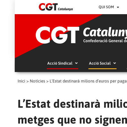
QUI SOM
Acció Sindical
Acció Social
Inici
>
Notícies
>
L’Estat destinarà milions d’euros per pag
L’Estat destinarà mili
metges que no signen