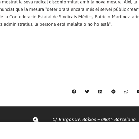
n mostrat la seva radical disconformitat amb la nova mesura. Així, la
nunciat que la mesura "deteriorarà encara més el servei públic crean
 de la Confederació Estatal de Sindicats Mèdics, Patricio Martínez, af
s administratius, la persona està malalta o no ho està".
C/ Burgos 59, Baixos – 08014 Barcelona
spccc@
spcgtcatalunya.cat