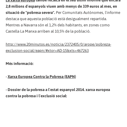
La xarxa europea
també recalca en el seu últim informe que encara
2,8 milions d´espanyols viuen amb menys de 339 euros al mes, en
situació de "pobresa severa".
Per Comunitats Autònomes, l´informe
destaca que aquesta població està desigualment repartida.
Mentres a Navarra són el 1,2% dels habitants, en zones como
Castella La Manxa arriben al 10,5% de la població.
http://www.20minutos.es/noticia/2372405/0/arope/pobreza-
exclusion-social/eapn/#xtor=AD-15&xts=467263
Més informació:
-
Xarxa Europea Contra la Pobresa (EAPN)
- Dossier de la pobresa a l´estat espanyol 2014. xarxa europea
contra la pobresa i l´exclusió social: