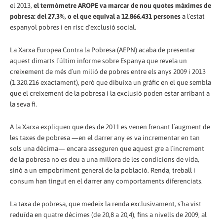
el 2013,
el termòmetre AROPE va marcar de nou quotes màximes de
pobresa: del 27,3%, o el que equival a 12.866.431 persones
a l´estat
espanyol pobres i en risc d´exclusió social.
La Xarxa Europea Contra la Pobresa (AEPN) acaba de presentar
aquest dimarts l´últim informe sobre Espanya que revela un
creixement de més d´un milió de pobres entre els anys 2009 i 2013
(1.320.216 exactament), però que dibuixa un gràfic en el que sembla
que el creixement de la pobresa i la exclusió poden estar arribant a
la seva fi.
A la Xarxa expliquen que des de 2011 es venen frenant l´augment de
les taxes de pobresa —en el darrer any es va incrementar en tan
sols una dècima— encara asseguren que aquest gre a l´increment
de la pobresa no es deu a una millora de les condicions de vida,
sinó a un empobriment general de la població. Renda, treball i
consum han tingut en el darrer any comportaments diferenciats.
La taxa de pobresa, que medeix la renda exclusivament, s´ha vist
reduïda en quatre dècimes (de 20,8 a 20,4), fins a nivells de 2009, al