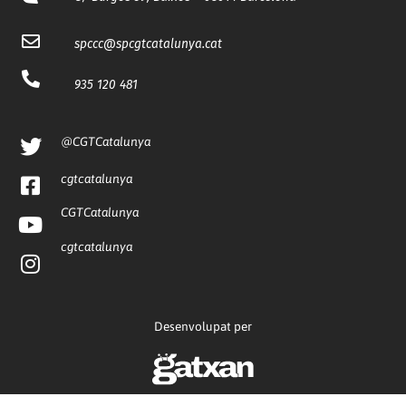
spccc@
spcgtcatalunya.cat
935 120 481
@CGTCatalunya
cgtcatalunya
CGTCatalunya
cgtcatalunya
Desenvolupat per