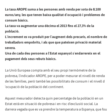
La taxa AROPE suma a les persones amb renda per sota de 8.100
euros/any, les que tenen baixa qualitat d´ocupació i problemes de
consum bàsics.
La taxa va augmentar una dècima el 2013 fins el 27,3% de la
població.
L´increment es va produit per l´augment dels precaris, el nombre de
treballadors empobrits, i als que que pateixen privació material
severa.
Una de cada deu persones a l´Estat espanyol s´endarrereix en el
pagament dels seus rebuts bàsics.
La Unió Europea compta amb el seu propi termòmetre de la
pobresa, l´indicador AROPE, per a poder mesurar el nivell de renda
de les famílies, però també les possibilitats de consum i el nivell d
´ocupació de la població del continent.
Aquest mesurador detecta quin percentatge de la població en un
Estat està en situació de pobresa i en risc d´exclusió social. La
darrera vegada que es va prendre la temperatura a Espanya, que fou