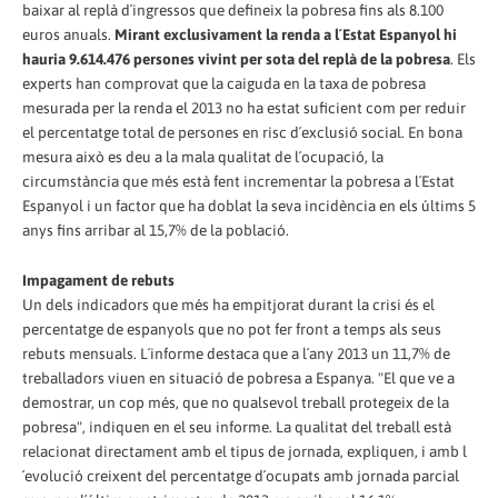
baixar al replà d´ingressos que defineix la pobresa fins als 8.100
euros anuals.
Mirant exclusivament la renda a l´Estat Espanyol hi
hauria 9.614.476 persones vivint per sota del replà de la pobresa
. Els
experts han comprovat que la caiguda en la taxa de pobresa
mesurada per la renda el 2013 no ha estat suficient com per reduir
el percentatge total de persones en risc d´exclusió social. En bona
mesura això es deu a la mala qualitat de l´ocupació, la
circumstància que més està fent incrementar la pobresa a l´Estat
Espanyol i un factor que ha doblat la seva incidència en els últims 5
anys fins arribar al 15,7% de la població.
Impagament de rebuts
Un dels indicadors que més ha empitjorat durant la crisi és el
percentatge de espanyols que no pot fer front a temps als seus
rebuts mensuals. L´informe destaca que a l´any 2013 un 11,7% de
treballadors viuen en situació de pobresa a Espanya. "El que ve a
demostrar, un cop més, que no qualsevol treball protegeix de la
pobresa", indiquen en el seu informe. La qualitat del treball està
relacionat directament amb el tipus de jornada, expliquen, i amb l
´evolució creixent del percentatge d´ocupats amb jornada parcial