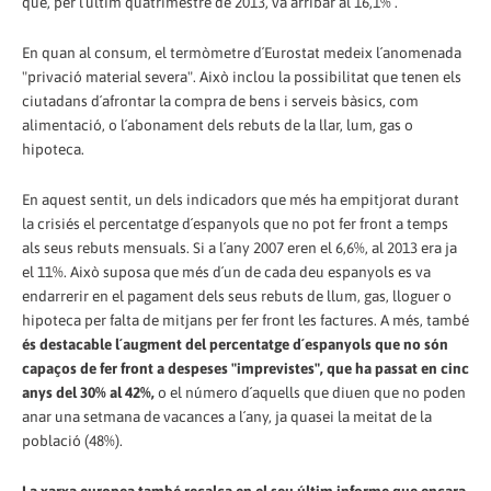
que, per l´últim quatrimestre de 2013, va arribar al 16,1% .
En quan al consum, el termòmetre d´Eurostat medeix l´anomenada
"privació material severa". Això inclou la possibilitat que tenen els
ciutadans d´afrontar la compra de bens i serveis bàsics, com
alimentació, o l´abonament dels rebuts de la llar, lum, gas o
hipoteca.
En aquest sentit, un dels indicadors que més ha empitjorat durant
la crisiés el percentatge d´espanyols que no pot fer front a temps
als seus rebuts mensuals. Si a l´any 2007 eren el 6,6%, al 2013 era ja
el 11%. Això suposa que més d´un de cada deu espanyols es va
endarrerir en el pagament dels seus rebuts de llum, gas, lloguer o
hipoteca per falta de mitjans per fer front les factures. A més, també
és destacable l´augment del percentatge d´espanyols que no són
capaços de fer front a despeses "imprevistes", que ha passat en cinc
anys del 30% al 42%,
o el número d´aquells que diuen que no poden
anar una setmana de vacances a l´any, ja quasei la meitat de la
població (48%).