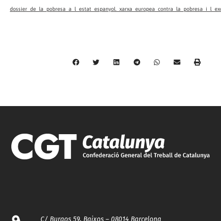
dossier_de_la_pobresa_a_l_estat_espanyol._xarxa_europea_contra_la_pobresa_i_l_excl
C/ Burgos 59, Baixos – 08014 Barcelona