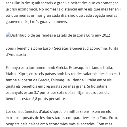
senzilla: la desigualtat creix a gran velocitat des que va començar
la crisi econòmica. No només la distància entre els que més tenen i
els que menys és més gran cada dia, sinó que cada vegada menys
guanyen més, i més guanyen menys.
Sous i beneficis Zona Euro / Secretaria General d'Economia, Junta
d'Andalusia
Espanya està juntament amb Grècia, Eslovàquia, Irlanda, Itàlia,
Malta i Xipre, entre els països amb les rendes salarials més baixes. I
també al costat de Grècia, Eslovàquia, Irlanda, i Itàlia entre els
quals els beneficis empresarials són més grans. Si ho salaris
espanyols estan 3,7 punts per sota de la mitjana europea, els
beneficis estan 6,8 punts per sobre.
Les conseqüències d'això s'aprecien millor si ens fixem en els
extrems oposats de les dues taules comparatives de la Zona Euro,
ocupats pels països amb economies més avançades. Com més