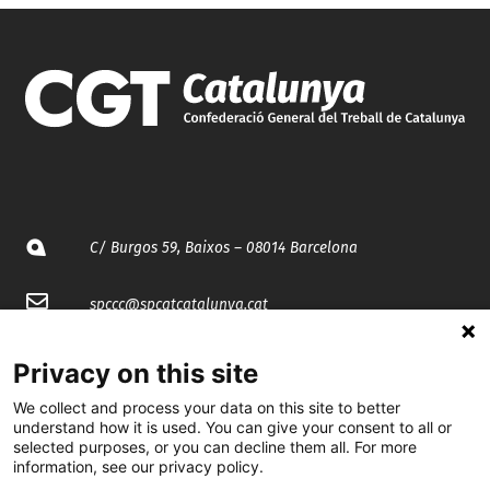
C/ Burgos 59, Baixos – 08014 Barcelona
spccc@
spcgtcatalunya.cat
935 120 481
Privacy on this site
We collect and process your data on this site to better
@CGTCatalunya
understand how it is used. You can give your consent to all or
selected purposes, or you can decline them all. For more
information, see our privacy policy.
cgtcatalunya