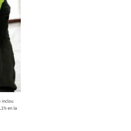
e inclou
4,1% en la