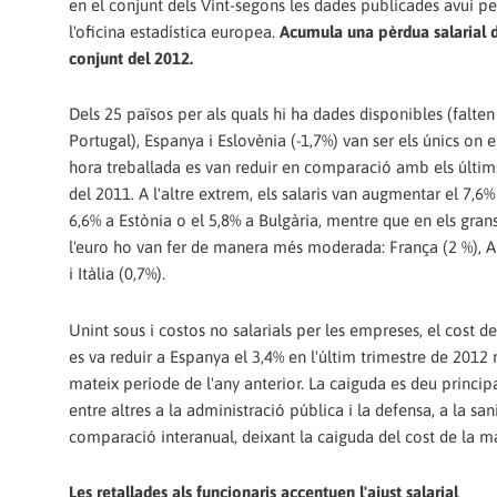
en el conjunt dels Vint-segons les dades publicades avui pe
l'oficina estadística europea.
Acumula una pèrdua salarial d
conjunt del 2012.
Dels 25 països per als quals hi ha dades disponibles (falten
Portugal), Espanya i Eslovènia (-1,7%) van ser els únics on e
hora treballada es van reduir en comparació amb els últim
del 2011. A l'altre extrem, els salaris van augmentar el 7,6
6,6% a Estònia o el 5,8% a Bulgària, mentre que en els gran
l'euro ho van fer de manera més moderada: França (2 %), 
i Itàlia (0,7%).
Unint sous i costos no salarials per les empreses, el cost d
es va reduir a Espanya el 3,4% en l'últim trimestre de 2012 
mateix període de l'any anterior. La caiguda es deu princi
entre altres a la administració pública i la defensa, a la sa
comparació interanual, deixant la caiguda del cost de la mà
Les retallades als funcionaris accentuen l'ajust salarial