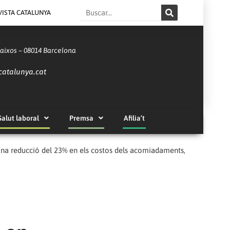
Search
VISTA CATALUNYA
Baixos – 08014 Barcelona
catalunya.cat
Salut laboral
Premsa
Afilia’t
 i una reducció del 23% en els costos dels acomiadaments,