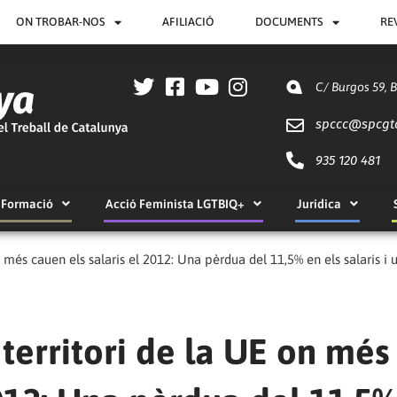
ON TROBAR-NOS
AFILIACIÓ
DOCUMENTS
RE
C/ Burgos 59, 
spccc@
spcgt
935 120 481
Formació
Acció Feminista LGTBIQ+
Jurídica
on més cauen els salaris el 2012: Una pèrdua del 11,5% en els salaris
 territori de la UE on més