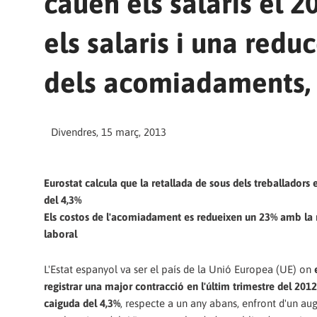
cauen els salaris el 
els salaris i una redu
dels acomiadaments, 
Divendres, 15 març, 2013
Eurostat calcula que la retallada de sous dels treballadors 
del 4,3%
Els costos de l'acomiadament es redueixen un 23% amb la
laboral
L'Estat espanyol va ser el país de la Unió Europea (UE) on
e
registrar una major contracció en l'últim trimestre del 201
caiguda del 4,3%
, respecte a un any abans, enfront d'un au