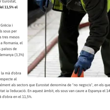
r Eurostat,
el 11,5% el
 Grècia i
ls sous per
s tres mesos
% a Romania, el
s països de
Alemanya (3,3%)
e la mà d'obra
respecte al
palment als sectors que Eurostat denomina de "no negocis", en els qu
nitat ia l'educació. En aquest àmbit, els sous van caure a Espanya el 1
 d'obra en el 11,5%.