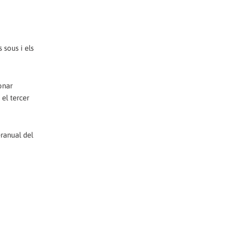
 sous i els
onar
 el tercer
eranual del