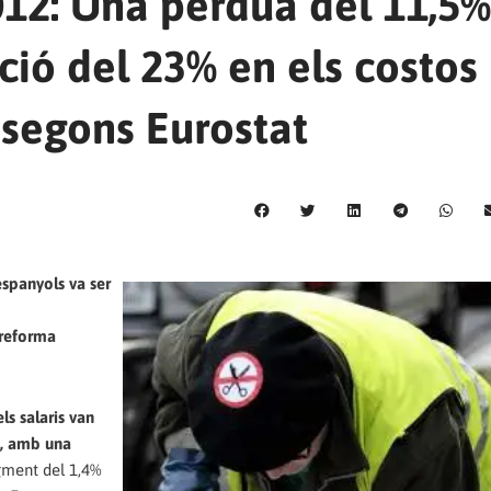
2012: Una pèrdua del 11,5
cció del 23% en els costos
segons Eurostat
espanyols va ser
 reforma
ls salaris van
2, amb una
gment del 1,4%