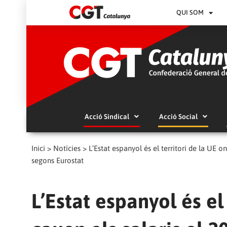
QUI SOM
Acció Sindical
Acció Social
Inici
>
Notícies
>
L’Estat espanyol és el territori de la UE 
segons Eurostat
L’Estat espanyol és el