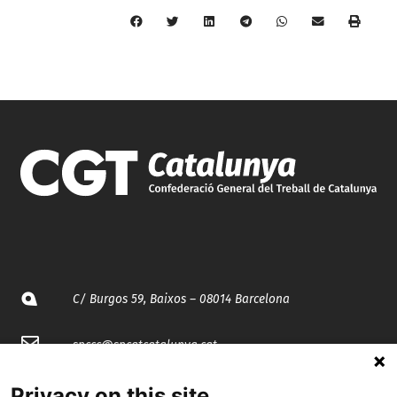
C/ Burgos 59, Baixos – 08014 Barcelona
spccc@
spcgtcatalunya.cat
935 120 481
Privacy on this site