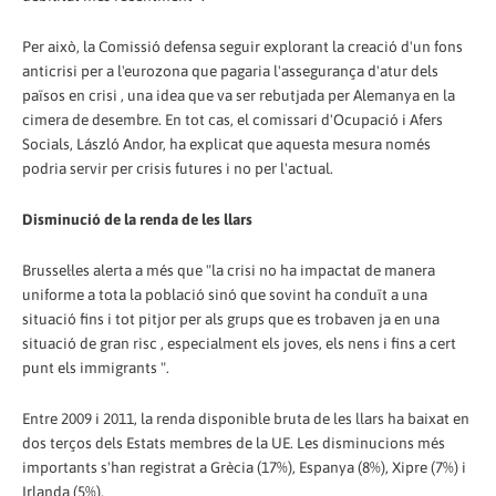
Per això, la Comissió defensa seguir explorant la creació d'un fons
anticrisi per a l'eurozona que pagaria l'assegurança d'atur dels
països en crisi , una idea que va ser rebutjada per Alemanya en la
cimera de desembre. En tot cas, el comissari d'Ocupació i Afers
Socials, László Andor, ha explicat que aquesta mesura només
podria servir per crisis futures i no per l'actual.
Disminució de la renda de les llars
Brussel·les alerta a més que "la crisi no ha impactat de manera
uniforme a tota la població sinó que sovint ha conduït a una
situació fins i tot pitjor per als grups que es trobaven ja en una
situació de gran risc , especialment els joves, els nens i fins a cert
punt els immigrants ".
Entre 2009 i 2011, la renda disponible bruta de les llars ha baixat en
dos terços dels Estats membres de la UE. Les disminucions més
importants s'han registrat a Grècia (17%), Espanya (8%), Xipre (7%) i
Irlanda (5%).