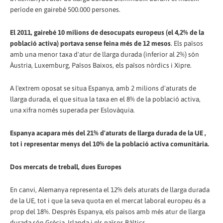
període en gairebé 500.000 persones.
El 2011, gairebé 10 milions de desocupats europeus (el 4,2% de la
població activa) portava sense feina més de 12 mesos
. Els països
amb una menor taxa d'atur de llarga durada (inferior al 2%) són
Àustria, Luxemburg, Països Baixos, els països nòrdics i Xipre.
A l'extrem oposat se situa Espanya, amb 2 milions d'aturats de
llarga durada, el que situa la taxa en el 8% de la població activa,
una xifra només superada per Eslovàquia.
Espanya acapara més del 21% d'aturats de llarga durada de la UE ,
tot i representar menys del 10% de la població activa comunitària.
Dos mercats de treball, dues Europes
En canvi, Alemanya representa el 12% dels aturats de llarga durada
de la UE, tot i que la seva quota en el mercat laboral europeu és a
prop del 18%. Després Espanya, els països amb més atur de llarga
durada són Grècia, Irlanda i els països Bàltics.