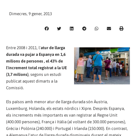
Dimecres, 9 gener, 2013
Entre 2008 i 2011, l'
atur de llarga
durada va pujar a Espanya en 1,6
milions de persones , el 43% de
l'increment total registrat a la UE
(3,7 milions)
, segons un estudi
publicat aquest dimarts a la
Comissió.
Els països amb menor atur de llarga durada són Àustria,
Luxemburg, Holanda, els estats nòrdics i Xipre. Després Espanya,
els increments més importants es van registrar al Regne Unit
(400.000 persones), França i Itàlia (al voltant de 300.000 persones),
Grècia i Polònia (240.000) i Portugal i Irlanda (150.000). En contrast,
a Alemanya l'atur de llarga durada disminueix durant el mateix