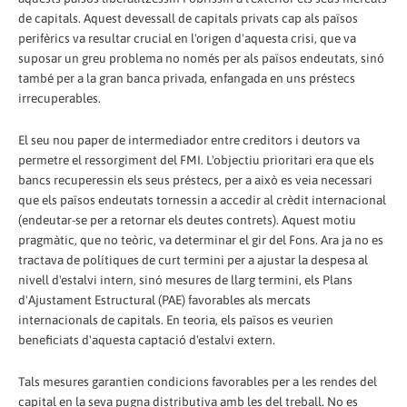
de capitals. Aquest devessall de capitals privats cap als països
perifèrics va resultar crucial en l'origen d'aquesta crisi, que va
suposar un greu problema no només per als països endeutats, sinó
també per a la gran banca privada, enfangada en uns préstecs
irrecuperables.
El seu nou paper de intermediador entre creditors i deutors va
permetre el ressorgiment del FMI. L'objectiu prioritari era que els
bancs recuperessin els seus préstecs, per a això es veia necessari
que els països endeutats tornessin a accedir al crèdit internacional
(endeutar-se per a retornar els deutes contrets). Aquest motiu
pragmàtic, que no teòric, va determinar el gir del Fons. Ara ja no es
tractava de polítiques de curt termini per a ajustar la despesa al
nivell d'estalvi intern, sinó mesures de llarg termini, els Plans
d'Ajustament Estructural (PAE) favorables als mercats
internacionals de capitals. En teoria, els països es veurien
beneficiats d'aquesta captació d'estalvi extern.
Tals mesures garantien condicions favorables per a les rendes del
capital en la seva pugna distributiva amb les del treball. No es