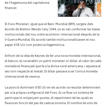
de l'hegemonia del capitalisme
financer.
El Fons Monetari, igual que el Banc Mundial (BM), sorgeix dels
Acords de Bretton Woods l'any 1944, on es van conformar les bases
institucionals del nou ordre econòmic internacional després de la
II Guerra Mundial. Els acords també institucionalitzaven el nou
paper d'EE UU com potència hegemónica.
Enfront de la idea de Keynes de fer una nova moneda internacional,
el báncor, es va establir un patró monetari or-dòlar: el valor de cada
moneda es fixava pel que fa a la divisa nord-americana, i aquesta al
seu torn respecte al metall. El dòlar passava a ser l'única moneda
internacional de reserva.
La posició dominant d'EE UU en els acords va resultar determinant
per a la pròpia configuració del Fons. Es va fixar un sistema de
participació mitjançant quotes, el repartiment de les quals es
fixaria en funció del pes de cada economia. El nombre de vots de