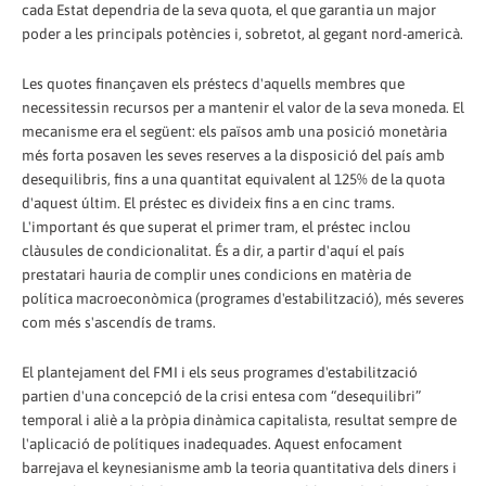
cada Estat dependria de la seva quota, el que garantia un major
poder a les principals potències i, sobretot, al gegant nord-americà.
Les quotes finançaven els préstecs d'aquells membres que
necessitessin recursos per a mantenir el valor de la seva moneda. El
mecanisme era el següent: els països amb una posició monetària
més forta posaven les seves reserves a la disposició del país amb
desequilibris, fins a una quantitat equivalent al 125% de la quota
d'aquest últim. El préstec es divideix fins a en cinc trams.
L'important és que superat el primer tram, el préstec inclou
clàusules de condicionalitat. És a dir, a partir d'aquí el país
prestatari hauria de complir unes condicions en matèria de
política macroeconòmica (programes d'estabilització), més severes
com més s'ascendís de trams.
El plantejament del FMI i els seus programes d'estabilització
partien d'una concepció de la crisi entesa com “desequilibri”
temporal i aliè a la pròpia dinàmica capitalista, resultat sempre de
l'aplicació de polítiques inadequades. Aquest enfocament
barrejava el keynesianisme amb la teoria quantitativa dels diners i