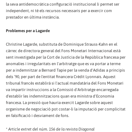
la seva antidemocràtica configuració institucional li permet ser
independent, ni té els recursos necessaris per a exercir com
prestador en última instància.
Problemes per a Lagarde
Christine Lagarde, substituta de Dominique Strauss-Kahn en el
càrrec de directora general del Fons Monetari Internacional està
sent investigada per la Cort de Justícia de la República francesa per
anomalies i irregularitats en l'arbitratge que es va portar a terme
per a indemnitzar a Bernard Tapie per la venda d'Adidas a principis
dels ‘90, per part de l'entitat financera Crédit Lyonnais. Aquest
tribunal francès establirà si l'actual mandatària del Fons Monetari
va impartir instruccions a la Comissió d'Arbitratge encarregada
d'establir les indemnitzacions quan era ministra d'Economia
francesa. La pressió que hauria exercit Lagarde sobre aquest
organisme de negociació pot costar-li la imputació per complicitat
en falsificació i desviament de fons.
*
Article extret del núm. 156 de la revista Diagonal