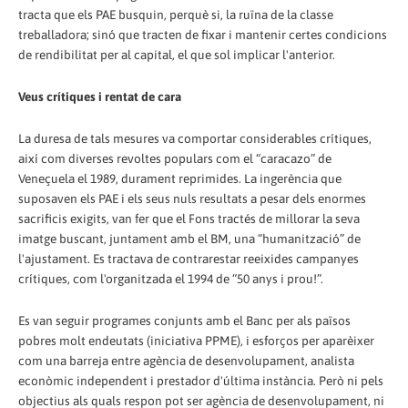
tracta que els PAE busquin, perquè si, la ruïna de la classe
treballadora; sinó que tracten de fixar i mantenir certes condicions
de rendibilitat per al capital, el que sol implicar l'anterior.
Veus crítiques i rentat de cara
La duresa de tals mesures va comportar considerables crítiques,
així com diverses revoltes populars com el “caracazo” de
Veneçuela el 1989, durament reprimides. La ingerència que
suposaven els PAE i els seus nuls resultats a pesar dels enormes
sacrificis exigits, van fer que el Fons tractés de millorar la seva
imatge buscant, juntament amb el BM, una “humanització” de
l'ajustament. Es tractava de contrarestar reeixides campanyes
crítiques, com l'organitzada el 1994 de “50 anys i prou!”.
Es van seguir programes conjunts amb el Banc per als països
pobres molt endeutats (iniciativa PPME), i esforços per aparèixer
com una barreja entre agència de desenvolupament, analista
econòmic independent i prestador d'última instància. Però ni pels
objectius als quals respon pot ser agència de desenvolupament, ni