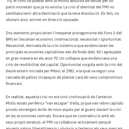
‘70), el Fons va quedar amb la missió absurda de vetllar per un
patró monetari que ja no existia. La crisi d'identitat del FMI no
semblava tenir altra destinació que la seva dissolució. Els fets, no
obstant això, anirien en direcció oposada.
Dos elements propiciarien l'inesperat protagonisme del Fons (i del
BM) en l'escenari econòmic internacional: necessitat i oportunitat.
Necessitat, derivada de la crisi sistèmica que evidenciaven les
principals economies capitalistes des de finals dels ‘60 i agreujada
en gran manera en els anys 70. Un col·lapse que evidenciava una
crisi de rendibilitat del capital. Oportunitat sorgida amb la crisi del
deute extern iniciada per Mèxic el 1982, a la qual va seguir una
cascada de països incapaços de plantar cara als seus compromisos
financers.
En realitat, aquesta crisi no era sinó continuació de l'anterior.
Molts estats perifèrics “van escapar” d'ella, ja que van rebre capitals
privats estrangers àvids de nous espais per al guany davant la crisi
en les economies centrals. Encara que en contradicció amb els
seus propis estatuts, el FMI va col·laborar activament perquè
aquests països liberalitzessin i obrissin a l'exterior els seus mercats