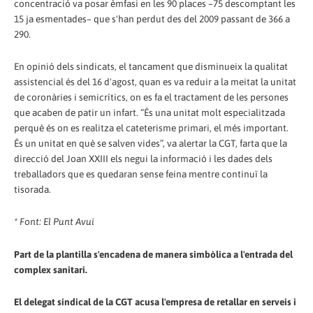
concentració va posar èmfasi en les 90 places –75 descomptant les
15 ja esmentades– que s'han perdut des del 2009 passant de 366 a
290.
En opinió dels sindicats, el tancament que disminueix la qualitat
assistencial és del 16 d'agost, quan es va reduir a la meitat la unitat
de coronàries i semicrítics, on es fa el tractament de les persones
que acaben de patir un infart. “És una unitat molt especialitzada
perquè és on es realitza el cateterisme primari, el més important.
És un unitat en què se salven vides”, va alertar la CGT, farta que la
direcció del Joan XXIII els negui la informació i les dades dels
treballadors que es quedaran sense feina mentre continuï la
tisorada.
* Font: El Punt Avui
Part de la plantilla s'encadena de manera simbòlica a l'entrada del
complex sanitari.
El delegat sindical de la CGT acusa l'empresa de retallar en serveis i