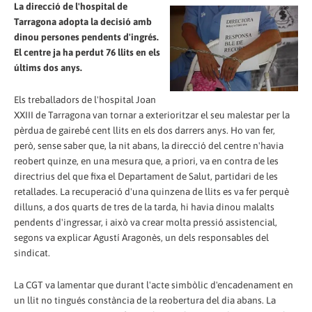
La direcció de l'hospital de
Tarragona adopta la decisió amb
dinou persones pendents d'ingrés.
El centre ja ha perdut 76 llits en els
últims dos anys.
Els treballadors de l'hospital Joan
XXIII de Tarragona van tornar a exterioritzar el seu malestar per la
pèrdua de gairebé cent llits en els dos darrers anys. Ho van fer,
però, sense saber que, la nit abans, la direcció del centre n'havia
reobert quinze, en una mesura que, a priori, va en contra de les
directrius del que fixa el Departament de Salut, partidari de les
retallades. La recuperació d'una quinzena de llits es va fer perquè
dilluns, a dos quarts de tres de la tarda, hi havia dinou malalts
pendents d'ingressar, i això va crear molta pressió assistencial,
segons va explicar Agustí Aragonès, un dels responsables del
sindicat.
La CGT va lamentar que durant l'acte simbòlic d'encadenament en
un llit no tingués constància de la reobertura del dia abans. La