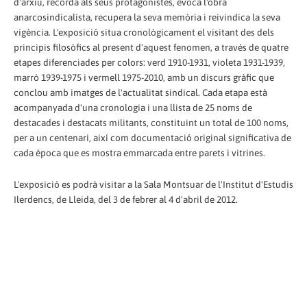
d'arxiu, recorda als seus protagonistes, evoca l'obra
anarcosindicalista, recupera la seva memòria i reivindica la seva
vigència. L'exposició situa cronològicament el visitant des dels
principis filosòfics al present d'aquest fenomen, a través de quatre
etapes diferenciades per colors: verd 1910-1931, violeta 1931-1939,
marró 1939-1975 i vermell 1975-2010, amb un discurs gràfic que
conclou amb imatges de l'actualitat sindical. Cada etapa està
acompanyada d'una cronologia i una llista de 25 noms de
destacades i destacats militants, constituint un total de 100 noms,
per a un centenari, així com documentació original significativa de
cada època que es mostra emmarcada entre parets i vitrines.
L'exposició es podrà visitar a la Sala Montsuar de l'Institut d'Estudis
Ilerdencs, de Lleida, del 3 de febrer al 4 d'abril de 2012.