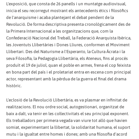
L'exposició, que consta de 26 panells i un muntatge audiovisual,
inicia el seu recorregut mostrant els antecedents ètics i filosòfics
de l'anarquisme i acaba plantejant el debat pendent de la
Revolució. De forma descriptiva presenta cronològicament des de
la Primera Internacional a les organitzacions que, com la
Confederació Nacional del Treball, la Federació Anarquista Ibèrica,
les Joventuts Llibertàries i Dones Lliures, conformen el Moviment
Llibertari. Des del Naturisme a l'Esperanto, la Cultura Ácrata i la
seva Filosofia, la Pedagogia Llibertària, els Ateneus, fins al procés
produït el 19 de juliol, quan el poble en armes, frena el cop feixista
en bona part del país i el proletariat entra en escena com principal
actor, representant amb la pèrdua de la guerra el final del drama
històric.
L'eclosió de la Revolució Llibertària, es va plasmar en infinitat de
realitzacions. El nou ordre social, autogestionari, organitzat de
baix a dalt, va tenir en les col·lectivitats el seu principal exponent.
Els treballadors per primera vegada van viure tot allò que havien
somiat, experimentant la llibertat, la solidaritat humana, el suport
mutu i la igualtat entre homes i dones; amb una filosofia d'acord