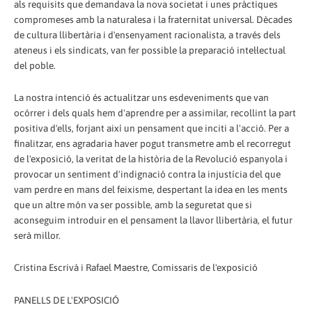
als requisits que demandava la nova societat i unes pràctiques
compromeses amb la naturalesa i la fraternitat universal. Dècades
de cultura llibertària i d'ensenyament racionalista, a través dels
ateneus i els sindicats, van fer possible la preparació intel·lectual
del poble.
La nostra intenció és actualitzar uns esdeveniments que van
ocórrer i dels quals hem d'aprendre per a assimilar, recollint la part
positiva d'ells, forjant així un pensament que inciti a l'acció. Per a
finalitzar, ens agradaria haver pogut transmetre amb el recorregut
de l'exposició, la veritat de la història de la Revolució espanyola i
provocar un sentiment d'indignació contra la injustícia del que
vam perdre en mans del feixisme, despertant la idea en les ments
que un altre món va ser possible, amb la seguretat que si
aconseguim introduir en el pensament la llavor llibertària, el futur
serà millor.
Cristina Escrivà i Rafael Maestre, Comissaris de l'exposició
PANELLS DE L'EXPOSICIÓ