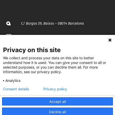
C/ Burgos 59, Baixos – 08014 Barcelona
spccc@
spcgtcatalunya.cat
935 120 481
Privacy on this site
We collect and process your data on this site to better
understand how it is used. You can give your consent to all or
@CGTCatalunya
selected purposes, or you can decline them all. For more
information, see our privacy policy.
cgtcatalunya
Analytics
CGTCatalunya
Consent details
Privacy policy
cgtcatalunya
Accept all
Decline all