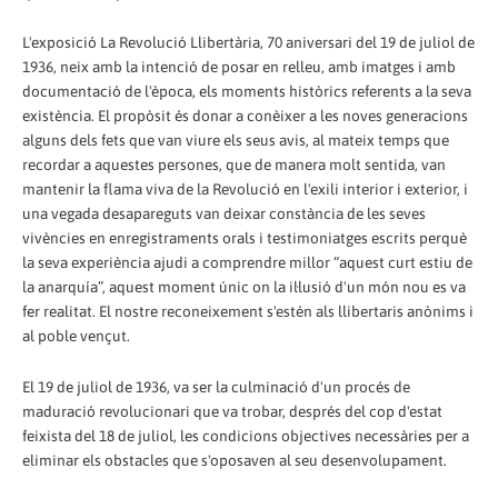
L'exposició La Revolució Llibertària, 70 aniversari del 19 de juliol de
1936, neix amb la intenció de posar en relleu, amb imatges i amb
documentació de l'època, els moments històrics referents a la seva
existència. El propòsit és donar a conèixer a les noves generacions
alguns dels fets que van viure els seus avis, al mateix temps que
recordar a aquestes persones, que de manera molt sentida, van
mantenir la flama viva de la Revolució en l'exili interior i exterior, i
una vegada desapareguts van deixar constància de les seves
vivències en enregistraments orals i testimoniatges escrits perquè
la seva experiència ajudi a comprendre millor “aquest curt estiu de
la anarquía”, aquest moment únic on la il·lusió d'un món nou es va
fer realitat. El nostre reconeixement s'estén als llibertaris anònims i
al poble vençut.
El 19 de juliol de 1936, va ser la culminació d'un procés de
maduració revolucionari que va trobar, després del cop d'estat
feixista del 18 de juliol, les condicions objectives necessàries per a
eliminar els obstacles que s'oposaven al seu desenvolupament.