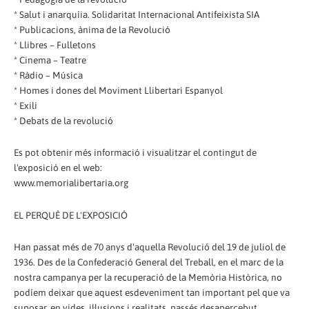
* Salut i anarquíia. Solidaritat Internacional Antifeixista SIA
* Publicacions, ànima de la Revolució
* Llibres – Fulletons
* Cinema – Teatre
* Ràdio – Música
* Homes i dones del Moviment Llibertari Espanyol
* Exili
* Debats de la revolució
Es pot obtenir més informació i visualitzar el contingut de
l'exposició en el web:
www.memorialibertaria.org
EL PERQUÈ DE L'EXPOSICIÓ
Han passat més de 70 anys d'aquella Revolució del 19 de juliol de
1936. Des de la Confederació General del Treball, en el marc de la
nostra campanya per la recuperació de la Memòria Històrica, no
podíem deixar que aquest esdeveniment tan important pel que va
suposar, en vides, il·lusions i realitats, passés desapercebut.