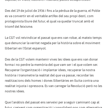
Des del 19 de juliol de 1936 i fins a la pèrdua de la guerra, el Poble
es va convertir en el veritable artífex del seu propi destí, com
protagonista lliure del futur, el qual va quedar truncat amb el
triomf del feixisme.
La CGT vol reivindicar el passat que ens van robar, al mateix temps
que denunciar la veritat negada per la història sobre el moviment
llibertari en l'Estat espanyol.
Des de la CGT volem mantenir vives les idees que ens van donar
forma i no perdre la memòria del que vam ser i el que volem ser.
Recuperar l'organització i implantar idees, recuperar la nostra
història i transmetre la realitat del que va passar, recordar les
realitzacions dels homes i dones llibertàries en lluita contra una
realitat injusta i opressora. Es van carregar la Revolució però no les
nostres idees.
Que l'anàlisis del passat ens serveixi per a seguir caminant cap al
futur, creixent com organització i consolidant-nos com alternativa