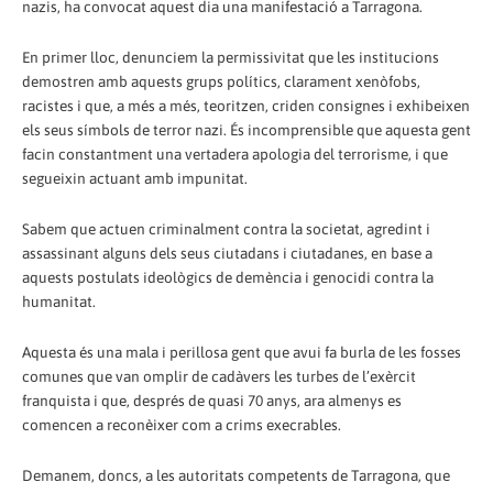
nazis, ha convocat aquest dia una manifestació a Tarragona.
En primer lloc, denunciem la permissivitat que les institucions
demostren amb aquests grups polítics, clarament xenòfobs,
racistes i que, a més a més, teoritzen, criden consignes i exhibeixen
els seus símbols de terror nazi. És incomprensible que aquesta gent
facin constantment una vertadera apologia del terrorisme, i que
segueixin actuant amb impunitat.
Sabem que actuen criminalment contra la societat, agredint i
assassinant alguns dels seus ciutadans i ciutadanes, en base a
aquests postulats ideològics de demència i genocidi contra la
humanitat.
Aquesta és una mala i perillosa gent que avui fa burla de les fosses
comunes que van omplir de cadàvers les turbes de l’exèrcit
franquista i que, després de quasi 70 anys, ara almenys es
comencen a reconèixer com a crims execrables.
Demanem, doncs, a les autoritats competents de Tarragona, que