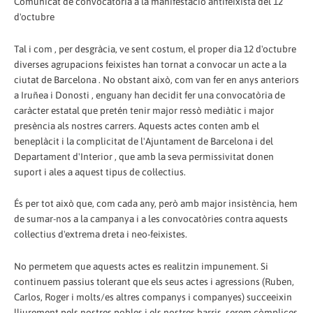
Comunicat de convocatòria a la manifestació antifeixista del 12
d'octubre
Tal i com , per desgràcia, ve sent costum, el proper dia 12 d'octubre
diverses agrupacions feixistes han tornat a convocar un acte a la
ciutat de Barcelona . No obstant això, com van fer en anys anteriors
a Iruñea i Donosti , enguany han decidit fer una convocatòria de
caràcter estatal que pretén tenir major ressò mediàtic i major
presència als nostres carrers. Aquests actes conten amb el
beneplàcit i la complicitat de l'Ajuntament de Barcelona i del
Departament d'Interior , que amb la seva permissivitat donen
suport i ales a aquest tipus de col·lectius.
És per tot això que, com cada any, però amb major insistència, hem
de sumar-nos a la campanya i a les convocatòries contra aquests
col·lectius d'extrema dreta i neo-feixistes.
No permetem que aquests actes es realitzin impunement. Si
continuem passius tolerant que els seus actes i agressions (Ruben,
Carlos, Roger i molts/es altres companys i companyes) succeeixin
lliurement pels nostres pobles i els nostres barris, serem còmplices