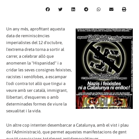
Un any més, aprofitant aquesta
data de reminiscències
imperialistes del 12 d'octubre,
l'extrema dreta torna a sortir al
carrer, a celebrar allò que
anomenen la "Hispanidad" i a
cridar les seves consignes feixistes,
racistes i xenòfobes, a escampar
l'odi contra tot allò que tingui a
veure amb ser català, immigrant,
llibertari, d'esquerres o amb
determinades formes de viure la
sexualitat i la vida.
Un altre cop intenten desembarcar a Catalunya, amb el vist i plau
de l'Administració, que permet aquestes manifestacions de gent
que té conviccions totalment antidemocràtiques.