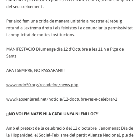
del seu creixement .
Per això fem una crida de manera unitària a mostrar el rebuig
rotund a l'extrema dreta i als feixistes i a denunciar la permissivitat
i complicitat de moltes institucions.
MANIFESTACIÓ Diumenge dia 12 d'Octubre a les 11 h a Plça de
Sants
ARA I SEMPRE, NO PASSARAN!!!
www.nodo50.org/rosadefoc/news.php
www.kaosenlared.net/noticia/12-doctubre-res-a-celebrar-1
¡¡NO VOLEM NAZIS NI A CATALUNYA NI ENLLOC!!
Amb el pretext de la celebració del 12 d’octubre, l’anomenat Día de
la Hispanidad, el Social-Feixisme del partit Alianza Nacional, ple de