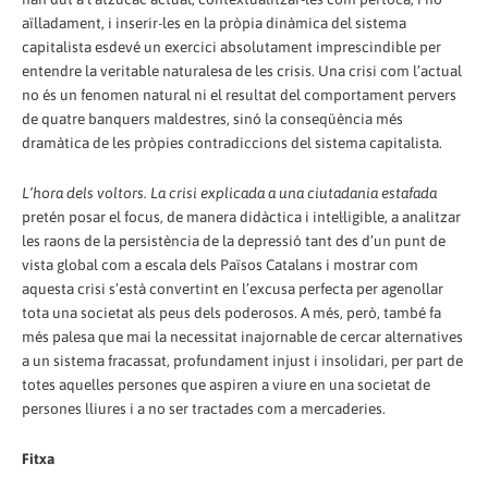
aïlladament, i inserir-les en la pròpia dinàmica del sistema
capitalista esdevé un exercici absolutament imprescindible per
entendre la veritable naturalesa de les crisis. Una crisi com l’actual
no és un fenomen natural ni el resultat del comportament pervers
de quatre banquers maldestres, sinó la conseqüència més
dramàtica de les pròpies contradiccions del sistema capitalista.
L’hora dels voltors. La crisi explicada a una ciutadania estafada
pretén posar el focus, de manera didàctica i intel·ligible, a analitzar
les raons de la persistència de la depressió tant des d’un punt de
vista global com a escala dels Països Catalans i mostrar com
aquesta crisi s’està convertint en l’excusa perfecta per agenollar
tota una societat als peus dels poderosos. A més, però, també fa
més palesa que mai la necessitat inajornable de cercar alternatives
a un sistema fracassat, profundament injust i insolidari, per part de
totes aquelles persones que aspiren a viure en una societat de
persones lliures i a no ser tractades com a mercaderies.
Fitxa