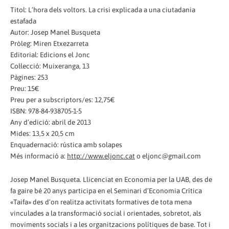
Titol: L’hora dels voltors. La crisi explicada a una ciutadania
estafada
Autor: Josep Manel Busqueta
Pròleg: Miren Etxezarreta
Editorial: Edicions el Jonc
Col·lecció: Muixeranga, 13
Pàgines: 253
Preu: 15€
Preu per a subscriptors/es: 12,75€
ISBN: 978-84-938705-1-5
Any d’edició: abril de 2013
Mides: 13,5 x 20,5 cm
Enquadernació: rústica amb solapes
Més informació a:
http://www.eljonc.cat
o eljonc@gmail.com
Josep Manel Busqueta. Llicenciat en Economia per la UAB, des de
fa gaire bé 20 anys participa en el Seminari d’Economia Crítica
«Taifa» des d’on realitza activitats formatives de tota mena
vinculades a la transformació social i orientades, sobretot, als
moviments socials i a les organitzacions polítiques de base. Tot i