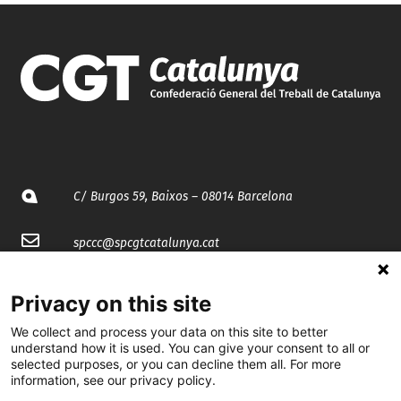
C/ Burgos 59, Baixos – 08014 Barcelona
spccc@
spcgtcatalunya.cat
935 120 481
Privacy on this site
We collect and process your data on this site to better
@CGTCatalunya
understand how it is used. You can give your consent to all or
selected purposes, or you can decline them all. For more
cgtcatalunya
information, see our privacy policy.