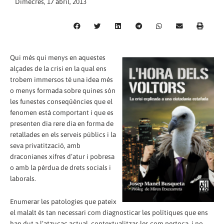
Dimecres, 17 abril, 2013
Qui més qui menys en aquestes
alçades de la crisi en la qual ens
trobem immersos té una idea més
o menys formada sobre quines són
les funestes conseqüències que el
fenomen està comportant i que es
presenten dia rere dia en forma de
retallades en els serveis públics i la
seva privatització, amb
draconianes xifres d’atur i pobresa
o amb la pèrdua de drets socials i
laborals.
Enumerar les patologies que pateix
el malalt és tan necessari com diagnosticar les polítiques que ens
han dut a l’atzucac actual, contextualitzar-les com pertoca, i no