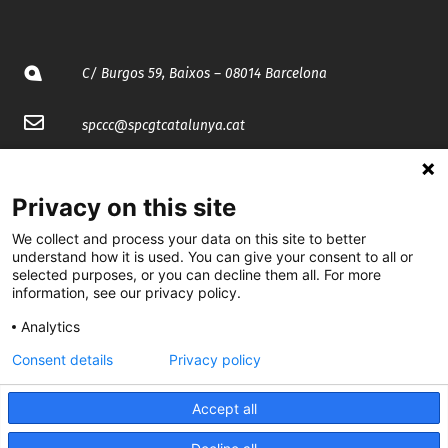
C/ Burgos 59, Baixos – 08014 Barcelona
spccc@
spcgtcatalunya.cat
935 120 481
Privacy on this site
@CGTCatalunya
We collect and process your data on this site to better
understand how it is used. You can give your consent to all or
cgtcatalunya
selected purposes, or you can decline them all. For more
information, see our privacy policy.
CGTCatalunya
Analytics
cgtcatalunya
Consent details
Privacy policy
Accept all
Desenvolupat per