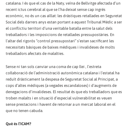
catalana. I és que el cas de la Naty, veïna de Bellvitge afectada d’un
recent ictus cerebral al que se l’ha deixat sense cap ingrés
econòmic, no és un cas aïllat: les dràstiques retallades en Seguretat
Social dels darrers anys estan portant a aquest Tribunal Mèdic a ser
el conflictiu territori d’una veritable batalla entre la salut dels
treballadors i les imposicions de retallades pressupostàries. En
l’altar del rigorós “control pressupostari” s’estan sacrificant les
necessitats bàsiques de baixes mèdiques i invalideses de molts
treballadors afectats de malalties.
Sense ni tan sols canviar una coma de cap llei , l’estreta
col·laboració de l’administració autonòmica catalana i l’estatal ha
reduït dràsticament la despesa de Seguretat Social al Principat, a
cops d’altes mèdiques (a vegades escandaloses) i d’augments de
denegacions d’invalideses. El resultat és que els treballadors que es
troben malalts i en situació d’especial vulnerabilitat es veuen
sense prestacions i havent de retornar a un mercat laboral en el
que no tenen cabuda.
Què és l’ICAM?