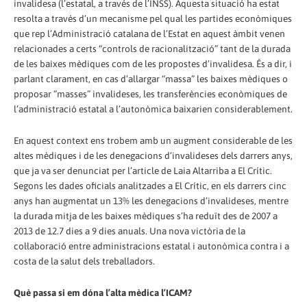
invalidesa (l’estatal, a través de l’INSS). Aquesta situació ha estat
resolta a través d’un mecanisme pel qual les partides econòmiques
que rep l’Administració catalana de l’Estat en aquest àmbit venen
relacionades a certs “controls de racionalització” tant de la durada
de les baixes mèdiques com de les propostes d’invalidesa. És a dir, i
parlant clarament, en cas d’allargar “massa” les baixes mèdiques o
proposar “masses” invalideses, les transferències econòmiques de
l’administració estatal a l’autonòmica baixarien considerablement.
En aquest context ens trobem amb un augment considerable de les
altes mèdiques i de les denegacions d’invalideses dels darrers anys,
que ja va ser denunciat per l’article de Laia Altarriba a El Crític.
Segons les dades oficials analitzades a El Crític, en els darrers cinc
anys han augmentat un 13% les denegacions d’invalideses, mentre
la durada mitja de les baixes mèdiques s’ha reduït des de 2007 a
2013 de 12.7 dies a 9 dies anuals. Una nova victòria de la
col·laboració entre administracions estatal i autonòmica contra i a
costa de la salut dels treballadors.
Què passa si em dóna l’alta mèdica l’ICAM?