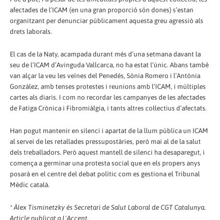
afectades de l’ICAM (en una gran proporció són dones) s’estan
organitzant per denunciar públicament aquesta greu agressió als
drets laborals.
El cas de la Naty, acampada durant més d’una setmana davant la
seu de l’ICAM d’Avinguda Vallcarca, no ha estat l’únic. Abans també
van alçar la veu les veïnes del Penedès, Sònia Romero i l’Antònia
González, amb tenses protestes i reunions amb l’ICAM, i múltiples
cartes als diaris. I com no recordar les campanyes de les afectades
de Fatiga Crònica i Fibromiàlgia, i tants altres col·lectius d’afectats.
Han pogut mantenir en silenci i apartat de la llum pública un ICAM
al servei de les retallades pressupostàries, però mai al de la salut
dels treballadors. Però aquest mantell de silenci ha desaparegut, i
comença a germinar una protesta social que en els propers anys
posarà en el centre del debat polític com es gestiona el Tribunal
Mèdic català.
* Àlex Tisminetzky és Secretari de Salut Laboral de CGT Catalunya.
Article publicat a L'Accent.