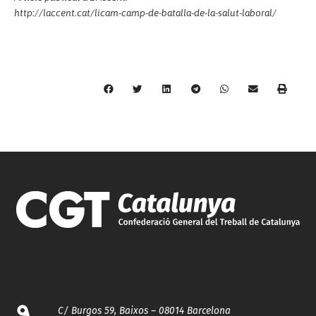
http://laccent.cat/licam-camp-de-batalla-de-la-salut-laboral/
C/ Burgos 59, Baixos – 08014 Barcelona