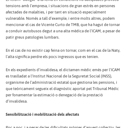
tensions amb l’empresa, i situacions de gran estrès en persones
afectades de malalties, i per tant en situació especialment
vulnerable. Només a tall d’exemple, i entre molts altres, podem
mencionar el cas de Vicente Curto de TMB, que ha hagut de tornar
a conduir autobusos degut a una alta mèdica de l’ICAM, a pesar de
patir greus patologies lumbars.
En el cas de no existir cap feina on tornar, com en el cas de la Naty,
l’alta significa perdre els pocs ingressos que es tenien.
En els expedients d’invalidesa, el dictamen mèdic emès per l’ICAM
es traslladat a l’Institut Nacional de la Seguretat Social (INSS),
organisme de l’administració estatal que gestiona les pensions, i
que teòricament segueix el diagnòstic aportat pel Tribunal Mèdic
per fonamentar la estimació o denegació de la prestació
d’invalidesa.
Sensibilització i mobilització dels afectats
Poc a poc, i a pesar de les dificultats pròpies d’aquest col·lectiu, les