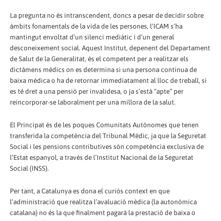
La pregunta no és intranscendent, doncs a pesar de decidir sobre
àmbits fonamentals de la vida de les persones, l’ICAM s’ha
mantingut envoltat d’un silenci mediàtic i d’un general
desconeixement social. Aquest Institut, depenent del Departament
de Salut de la Generalitat, és el competent per a realitzar els
dictàmens mèdics on es determina si una persona continua de
baixa mèdica o ha de retornar immediatament al lloc de treball, si
es té dret a una pensió per invalidesa, o ja s’està “apte” per
reincorporar-se laboralment per una millora de la salut.
El Principat és de les poques Comunitats Autònomes que tenen
transferida la competència del Tribunal Mèdic, ja que la Seguretat
Social i les pensions contributives són competència exclusiva de
l’Estat espanyol, a través de l’Institut Nacional de la Seguretat
Social (INSS).
Per tant, a Catalunya es dona el curiós context en que
l’administració que realitza l’avaluació mèdica (la autonòmica
catalana) no és la que finalment pagarà la prestació de baixa o