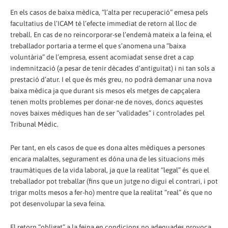
En els casos de baixa mèdica, “l’alta per recuperació” emesa pels
facultatius de l’ICAM té l’efecte immediat de retorn al lloc de
treball. En cas de no reincorporar-se l’endemà mateix a la feina, el
treballador portaria a terme el que s’anomena una “baixa
voluntària” de l’empresa, essent acomiadat sense dret a cap
indemnització (a pesar de tenir dècades d’antiguitat) i ni tan sols a
prestació d’atur. I el que és més greu, no podrà demanar una nova
baixa mèdica ja que durant sis mesos els metges de capçalera
tenen molts problemes per donar-ne de noves, doncs aquestes
noves baixes mèdiques han de ser “validades” i controlades pel
Tribunal Mèdic.
Per tant, en els casos de que es dona altes mèdiques a persones
encara malaltes, segurament es dóna una de les situacions més
traumàtiques de la vida laboral, ja que la realitat “legal” és que el
treballador pot treballar (fins que un jutge no digui el contrari, i pot
trigar molts mesos a fer-ho) mentre que la realitat “real” és que no
pot desenvolupar la seva feina.
El retorn “obligat” a la feina en condicions no adequades provoca