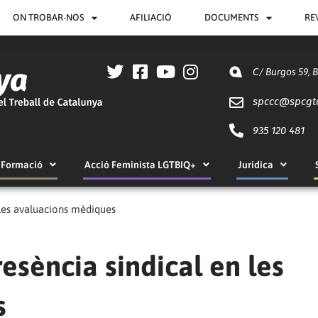
ON TROBAR-NOS
AFILIACIÓ
DOCUMENTS
RE
C/ Burgos 59, 
spccc@
spcgt
935 120 481
Formació
Acció Feminista LGTBIQ+
Jurídica
 les avaluacions mèdiques
esència sindical en les
s