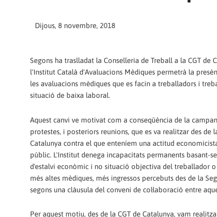
Dijous, 8 novembre, 2018
Segons ha traslladat la Conselleria de Treball a la CGT de 
l'Institut Català d'Avaluacions Mèdiques permetrà la presèn
les avaluacions mèdiques que es facin a treballadors i treb
situació de baixa laboral.
Aquest canvi ve motivat com a conseqüència de la campa
protestes, i posteriors reunions, que es va realitzar des de 
Catalunya contra el que enteníem una actitud economicista
públic. L'Institut denega incapacitats permanents basant-se 
d'estalvi econòmic i no situació objectiva del treballador o
més altes mèdiques, més ingressos percebuts des de la Segu
segons una clàusula del conveni de col·laboració entre aqu
Per aquest motiu, des de la CGT de Catalunya, vam realitza