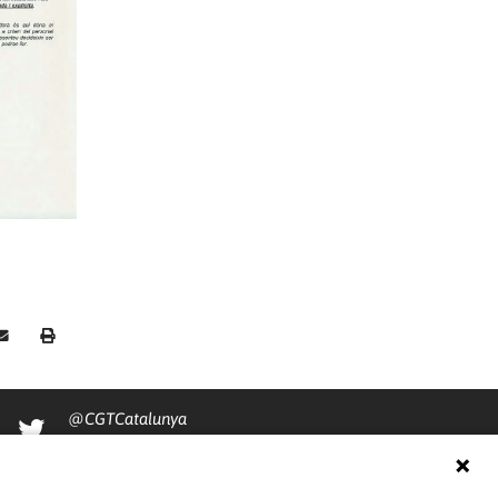
@CGTCatalunya
cgtcatalunya