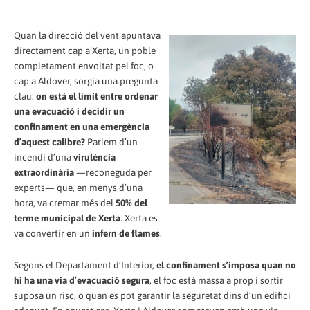
Quan la direcció del vent apuntava
directament cap a Xerta, un poble
completament envoltat pel foc, o
cap a Aldover, sorgia una pregunta
clau:
on està el límit entre ordenar
una evacuació i decidir un
confinament en una emergència
d’aquest calibre?
Parlem d’un
incendi d’una
virulència
extraordinària
—reconeguda per
experts— que, en menys d’una
hora, va cremar més del
50% del
terme municipal de Xerta
. Xerta es
va convertir en un
infern de flames
.
Segons el Departament d’Interior,
el confinament s’imposa quan no
hi ha una via d’evacuació segura
, el foc està massa a prop i sortir
suposa un risc, o quan es pot garantir la seguretat dins d’un edifici