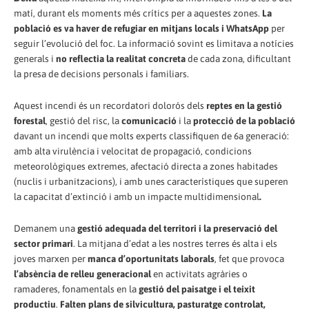
matí, durant els moments més crítics per a aquestes zones.
La
població es va haver de refugiar en mitjans locals i WhatsApp
per
seguir l’evolució del foc. La informació sovint es limitava a notícies
generals i
no reflectia la realitat concreta
de cada zona, dificultant
la presa de decisions personals i familiars.
Aquest incendi és un recordatori dolorós dels
reptes en la gestió
forestal
, gestió del risc, la
comunicació
i la
protecció de la població
davant un incendi que molts experts classifiquen de 6a generació:
amb alta virulència i velocitat de propagació, condicions
meteorològiques extremes, afectació directa a zones habitades
(nuclis i urbanitzacions), i amb unes característiques que superen
la capacitat d’extinció i amb un impacte multidimensional
.
Demanem una
gestió adequada del territori i la preservació del
sector primari
. La mitjana d’edat a les nostres terres és alta i els
joves marxen per
manca d’oportunitats laborals
, fet que provoca
l’absència de relleu generacional
en activitats agràries o
ramaderes, fonamentals en la
gestió del paisatge i el teixit
productiu
.
Falten plans de silvicultura, pasturatge controlat,