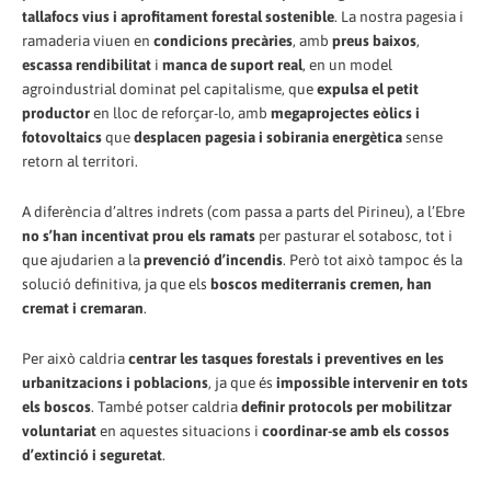
tallafocs vius i aprofitament forestal sostenible
. La nostra pagesia i
ramaderia viuen en
condicions precàries
, amb
preus baixos
,
escassa rendibilitat
i
manca de suport real
, en un model
agroindustrial dominat pel capitalisme, que
expulsa el petit
productor
en lloc de reforçar-lo, amb
megaprojectes eòlics i
fotovoltaics
que
desplacen pagesia i sobirania energètica
sense
retorn al territori.
A diferència d’altres indrets (com passa a parts del Pirineu), a l’Ebre
no s’han incentivat prou els ramats
per pasturar el sotabosc, tot i
que ajudarien a la
prevenció d’incendis
. Però tot això tampoc és la
solució definitiva, ja que els
boscos mediterranis cremen, han
cremat i cremaran
.
Per això caldria
centrar les tasques forestals i preventives en les
urbanitzacions i poblacions
, ja que és
impossible intervenir en tots
els boscos
. També potser caldria
definir protocols per mobilitzar
voluntariat
en aquestes situacions i
coordinar-se amb els cossos
d’extinció i seguretat
.