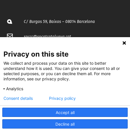
C/ Burgos 59, Baixos – 08014 Barcelona
spccc@
spcgtcatalunya.cat
935 120 481
Privacy on this site
We collect and process your data on this site to better
@CGTCatalunya
understand how it is used. You can give your consent to all or
selected purposes, or you can decline them all. For more
information, see our privacy policy.
cgtcatalunya
Analytics
CGTCatalunya
Consent details
Privacy policy
cgtcatalunya
Accept all
Decline all
Desenvolupat per