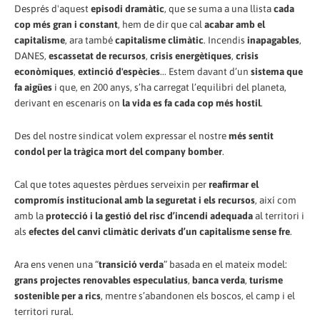
Després d'aquest
episodi dramàtic
, que se suma a una llista
cada
cop més gran i constant
, hem de dir que cal
acabar amb el
capitalisme
, ara també
capitalisme climàtic
. Incendis
inapagables
,
DANES,
escassetat de recursos
,
crisis energètiques
,
crisis
econòmiques
,
extinció d'espècies
... Estem davant d’un
sistema que
fa aigües
i que, en 200 anys, s’ha carregat l’equilibri del planeta,
derivant en escenaris on
la vida es fa cada cop més hostil
.
Des del nostre sindicat volem expressar el nostre
més sentit
condol per la tràgica mort d
el company bomber
.
Cal que totes aquestes pèrdues serveixin per
reafirmar el
compromís institucional amb la seguretat i els recursos
, així com
amb la
protecció i la gestió del risc d’incendi adequada
al territori i
als
efectes del canvi climàtic derivats d’un capitalisme sense fre
.
Ara ens venen una “
transició verda
” basada en el mateix model:
grans projectes renovables especulatius
,
banca verda
,
turisme
sostenible per a rics
, mentre s’abandonen els boscos, el camp i el
territori rural.