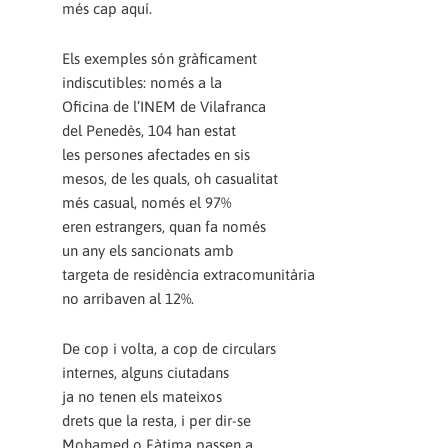
més cap aquí.
Els exemples són gràficament
indiscutibles: només a la
Oficina de l’INEM de Vilafranca
del Penedès, 104 han estat
les persones afectades en sis
mesos, de les quals, oh casualitat
més casual, només el 97%
eren estrangers, quan fa només
un any els sancionats amb
targeta de residència extracomunitària
no arribaven al 12%.
De cop i volta, a cop de circulars
internes, alguns ciutadans
ja no tenen els mateixos
drets que la resta, i per dir-se
Mohamed o Fàtima passen a