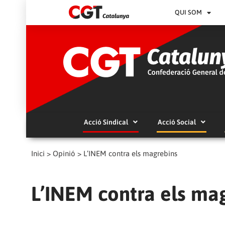
QUI SOM
Acció Sindical
Acció Social
Inici
>
Opinió
>
L’INEM contra els magrebins
L’INEM contra els ma