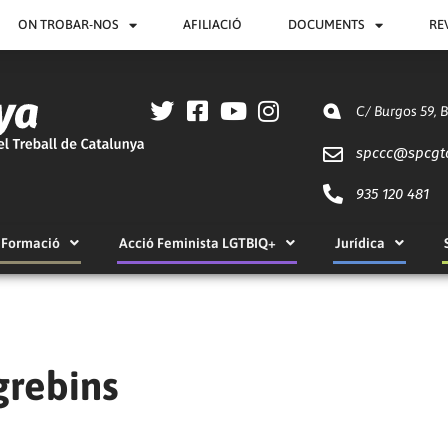
ON TROBAR-NOS
AFILIACIÓ
DOCUMENTS
RE
C/ Burgos 59, 
spccc@
spcgt
935 120 481
Formació
Acció Feminista LGTBIQ+
Jurídica
grebins