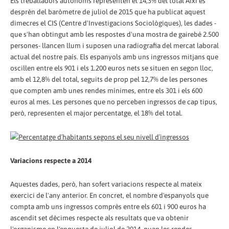
Els treballadors autònoms representen el 14,3% del total Així es
desprèn del baròmetre de juliol de 2015 que ha publicat aquest
dimecres el CIS (Centre d'Investigacions Sociològiques), les dades -
que s'han obtingut amb les respostes d'una mostra de gairebé 2.500
persones- llancen llum i suposen una radiografia del mercat laboral
actual del nostre país. Els espanyols amb uns ingressos mitjans que
oscil·len entre els 901 i els 1.200 euros nets se situen en segon lloc,
amb el 12,8% del total, seguits de prop pel 12,7% de les persones
que compten amb unes rendes mínimes, entre els 301 i els 600
euros al mes. Les persones que no perceben ingressos de cap tipus,
però, representen el major percentatge, el 18% del total.
Variacions respecte a 2014
Aquestes dades, però, han sofert variacions respecte al mateix
exercici de l'any anterior. En concret, el nombre d'espanyols que
compta amb uns ingressos comprès entre els 601 i 900 euros ha
ascendit set dècimes respecte als resultats que va obtenir
l'organisme en l'enquesta de juliol de 2014, quan les rendes