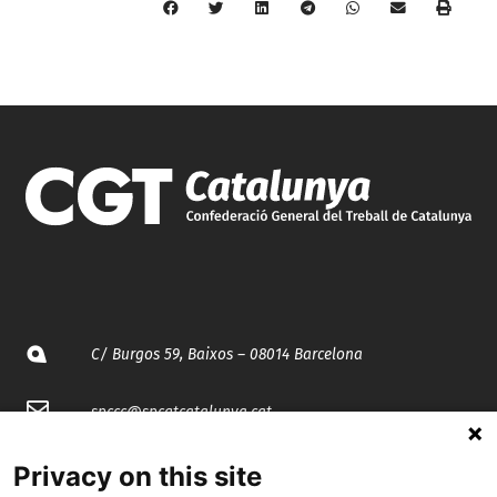
C/ Burgos 59, Baixos – 08014 Barcelona
spccc@
spcgtcatalunya.cat
935 120 481
Privacy on this site