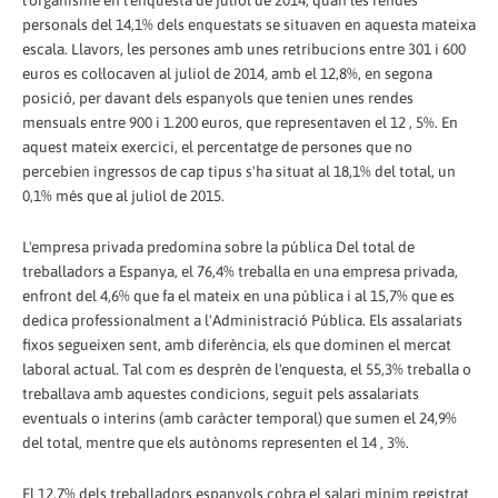
personals del 14,1% dels enquestats se situaven en aquesta mateixa
escala. Llavors, les persones amb unes retribucions entre 301 i 600
euros es col·locaven al juliol de 2014, amb el 12,8%, en segona
posició, per davant dels espanyols que tenien unes rendes
mensuals entre 900 i 1.200 euros, que representaven el 12 , 5%. En
aquest mateix exercici, el percentatge de persones que no
percebien ingressos de cap tipus s'ha situat al 18,1% del total, un
0,1% més que al juliol de 2015.
L'empresa privada predomina sobre la pública Del total de
treballadors a Espanya, el 76,4% treballa en una empresa privada,
enfront del 4,6% que fa el mateix en una pública i al 15,7% que es
dedica professionalment a l'Administració Pública. Els assalariats
fixos segueixen sent, amb diferència, els que dominen el mercat
laboral actual. Tal com es desprèn de l'enquesta, el 55,3% treballa o
treballava amb aquestes condicions, seguit pels assalariats
eventuals o interins (amb caràcter temporal) que sumen el 24,9%
del total, mentre que els autònoms representen el 14 , 3%.
El 12,7% dels treballadors espanyols cobra el salari mínim registrat