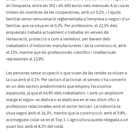
en l'enquesta, entre els 301 i els 600 euros nets mensuals A la cua es
troben els membres de les cooperatives, amb un 0,1%, i l'ajuda
familiar sense remuneració reglamentada a l'empresa o negoci d'un
familiar, que se situa en el 0,2%. Per professions, el 22,3% dels
enquestats treballa actualment o treballar en serveis de
restauració, protecció o com a venedors, per davant dels
treballadors d'indústries manufactureres i de la construcció, amb
el 15%, mentre que els professionals científics i intel·lectuals
representen el 13,8%.
Les persones sense ocupació o que viuen de les rendes se situen a
la cua amb el 0,1%. Per sectors d'activitat, el serveis s'ha convertit
en un dels sectors predominants que empeny l'economia
espanyola, ja que el 64,4% dels treballadors -i amb un amplíssim
marge el segon- es dedica o es dedicava en el seu últim ofici a
professions relacionades amb el sector terciari. La indústria se
situa segon amb el 16,3%, mentre que la construcció, amb el 9,8%,
aconsegueix colar-se en el Top 3. L'agricultura queda relegada a un
quart lloc amb el 8,1% del total.