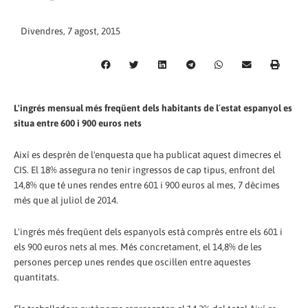
Divendres, 7 agost, 2015
L'ingrés mensual més freqüent dels habitants de l´estat espanyol es
situa entre 600 i 900 euros nets
Així es desprèn de l'enquesta que ha publicat aquest dimecres el
CIS. El 18% assegura no tenir ingressos de cap tipus, enfront del
14,8% que té unes rendes entre 601 i 900 euros al mes, 7 dècimes
més que al juliol de 2014.
L'ingrés més freqüent dels espanyols està comprès entre els 601 i
els 900 euros nets al mes. Més concretament, el 14,8% de les
persones percep unes rendes que oscil·len entre aquestes
quantitats.