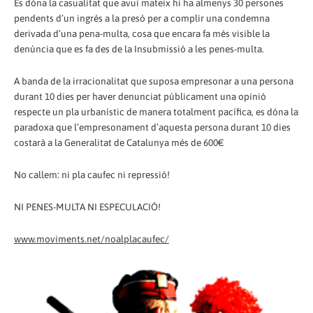
Es dóna la casualitat que avui mateix hi ha almenys 30 persones
pendents d’un ingrés a la presó per a complir una condemna
derivada d’una pena-multa, cosa que encara fa més visible la
denúncia que es fa des de la Insubmissió a les penes-multa.
A banda de la irracionalitat que suposa empresonar a una persona
durant 10 dies per haver denunciat públicament una opinió
respecte un pla urbanístic de manera totalment pacífica, es dóna la
paradoxa que l’empresonament d’aquesta persona durant 10 dies
costarà a la Generalitat de Catalunya més de 600€
No callem: ni pla caufec ni repressió!
NI PENES-MULTA NI ESPECULACIÓ!
www.moviments.net/noalplacaufec/