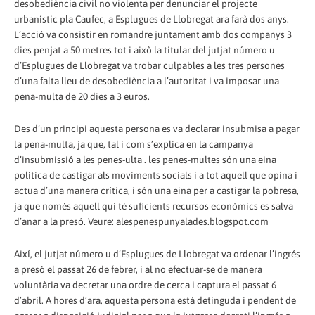
desobediència civil no violenta per denunciar el projecte
urbanístic pla Caufec, a Esplugues de Llobregat ara farà dos anys.
L’acció va consistir en romandre juntament amb dos companys 3
dies penjat a 50 metres tot i això la titular del jutjat número u
d’Esplugues de Llobregat va trobar culpables a les tres persones
d’una falta lleu de desobediència a l’autoritat i va imposar una
pena-multa de 20 dies a 3 euros.
Des d’un principi aquesta persona es va declarar insubmisa a pagar
la pena-multa, ja que, tal i com s’explica en la campanya
d’insubmissió a les penes-ulta . les penes-multes són una eina
política de castigar als moviments socials i a tot aquell que opina i
actua d’una manera crítica, i són una eina per a castigar la pobresa,
ja que només aquell qui té suficients recursos econòmics es salva
d’anar a la presó. Veure:
alespenespunyalades.blogspot.com
Així, el jutjat número u d’Esplugues de Llobregat va ordenar l’ingrés
a presó el passat 26 de febrer, i al no efectuar-se de manera
voluntària va decretar una ordre de cerca i captura el passat 6
d’abril. A hores d’ara, aquesta persona està detinguda i pendent de