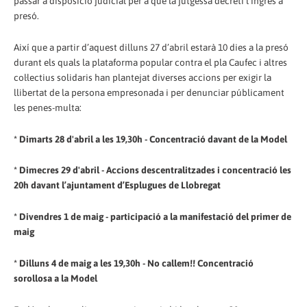
passar a disposició judicial per a que la jutgessa decreti l’ingrés a
presó.
Així que a partir d’aquest dilluns 27 d’abril estarà 10 dies a la presó
durant els quals la plataforma popular contra el pla Caufec i altres
col·lectius solidaris han plantejat diverses accions per exigir la
llibertat de la persona empresonada i per denunciar públicament
les penes-multa:
* Dimarts 28 d'abril a les 19,30h - Concentració davant de la Model
* Dimecres 29 d'abril - Accions descentralitzades i concentració les
20h davant l’ajuntament d’Esplugues de Llobregat
* Divendres 1 de maig - participació a la manifestació del primer de
maig
* Dilluns 4 de maig a les 19,30h - No callem!! Concentració
sorollosa a la Model