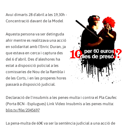
Avui dimarts 28 d´abril a les 19,30h -
Concentració davant de la Model
Aquesta persona va ser detinguda
ahir mentre es realitzava una acció
en solidaritat amb l’Enric Duran, ja
que estava en cerca i captura des
del 6 d’abril. Des d’aleshores ha
estat a disposició policial a les
comissaries de Nou de la Rambla i
de les Corts, i en les properes hores
passarà a disposició judicial.
Declaració de l'insubmís a les penes-multa i contra el Pla Caufec
(Porta BCN - Esplugues) Link Vídeo Insubmís a les penes multa:
blip.tv/file/2045697
La pena-multa de 60€ va ser la sentència judicial a una acció de