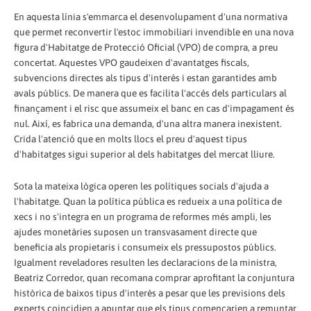
En aquesta línia s'emmarca el desenvolupament d'una normativa
que permet reconvertir l'estoc immobiliari invendible en una nova
figura d'Habitatge de Protecció Oficial (VPO) de compra, a preu
concertat. Aquestes VPO gaudeixen d'avantatges fiscals,
subvencions directes als tipus d'interès i estan garantides amb
avals públics. De manera que es facilita l'accés dels particulars al
finançament i el risc que assumeix el banc en cas d'impagament és
nul. Així, es fabrica una demanda, d'una altra manera inexistent.
Crida l'atenció que en molts llocs el preu d'aquest tipus
d'habitatges sigui superior al dels habitatges del mercat lliure.
Sota la mateixa lògica operen les polítiques socials d'ajuda a
l'habitatge. Quan la política pública es redueix a una política de
xecs i no s'integra en un programa de reformes més ampli, les
ajudes monetàries suposen un transvasament directe que
beneficia als propietaris i consumeix els pressupostos públics.
Igualment reveladores resulten les declaracions de la ministra,
Beatriz Corredor, quan recomana comprar aprofitant la conjuntura
històrica de baixos tipus d'interès a pesar que les previsions dels
experts coincidien a apuntar que els tipus començarien a remuntar