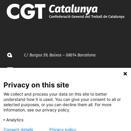
C/ Burgos 59, Baixos – 08014 Barcelona
spccc@
spcgtcatalunya.cat
Privacy on this site
935 120 481
We collect and process your data on this site to better
understand how it is used. You can give your consent to all or
@CGTCatalunya
selected purposes, or you can decline them all. For more
information, see our privacy policy.
cgtcatalunya
Analytics
CGTCatalunya
Consent details
Privacy policy