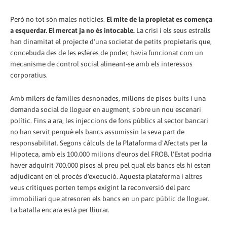
Però no tot són males notícies.
El mite de la propietat es comença
a esquerdar. El mercat ja no és intocable.
La crisi i els seus estralls
han dinamitat el projecte d'una societat de petits propietaris que,
concebuda des de les esferes de poder, havia funcionat com un
mecanisme de control social alineant-se amb els interessos
corporatius.
Amb milers de famílies desnonades, milions de pisos buits i una
demanda social de lloguer en augment, s'obre un nou escenari
polític. Fins a ara, les injeccions de fons públics al sector bancari
no han servit perquè els bancs assumissin la seva part de
responsabilitat. Segons càlculs de la Plataforma d'Afectats per la
Hipoteca, amb els 100.000 milions d'euros del FROB, l'Estat podria
haver adquirit 700.000 pisos al preu pel qual els bancs els hi estan
adjudicant en el procés d'execució. Aquesta plataforma i altres
veus crítiques porten temps exigint la reconversió del parc
immobiliari que atresoren els bancs en un parc públic de lloguer.
La batalla encara està per lliurar.