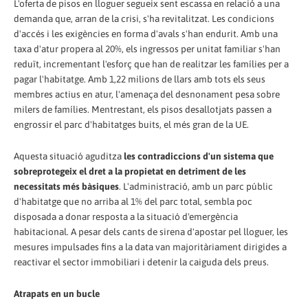
L'oferta de pisos en lloguer segueix sent escassa en relació a una
demanda que, arran de la crisi, s'ha revitalitzat. Les condicions
d'accés i les exigències en forma d'avals s'han endurit. Amb una
taxa d'atur propera al 20%, els ingressos per unitat familiar s'han
reduït, incrementant l'esforç que han de realitzar les famílies per a
pagar l'habitatge. Amb 1,22 milions de llars amb tots els seus
membres actius en atur, l'amenaça del desnonament pesa sobre
milers de famílies. Mentrestant, els pisos desallotjats passen a
engrossir el parc d'habitatges buits, el més gran de la UE.
Aquesta situació aguditza
les contradiccions d'un sistema que
sobreprotegeix el dret a la propietat en detriment de les
necessitats més bàsiques
. L'administració, amb un parc públic
d'habitatge que no arriba al 1% del parc total, sembla poc
disposada a donar resposta a la situació d'emergència
habitacional. A pesar dels cants de sirena d'apostar pel lloguer, les
mesures impulsades fins a la data van majoritàriament dirigides a
reactivar el sector immobiliari i detenir la caiguda dels preus.
Atrapats en un bucle