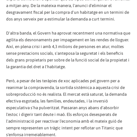
a mitjan any. De la mateixa manera, l'anunci d'eliminar el
desgravament fiscal per la compra d'un habitatge en un termini de
dos anys serveix per a estimular la demanda a curt termini.
D'altra banda, el Govern ha aprovat recentment una normativa que
agilita els desnonaments per impagament en les rendes de lloguer.
Així, en plena crisi i amb 4,3 milions de persones en atur, moltes
sense prestacions socials, s'anteposa la seguretat i els beneficis
dels grans propietaris per sobre de la funció social de la propietat i
la garantia del dret a l'habitatge.
Però, a pesar de les teràpies de xoc aplicades pel govern per a
reanimar la compravenda, la sortida sistèmica a aquesta crisi de
sobreproducció no és realista. El mercat està saturat, la demanda
efectiva esgotada, les famílies, endeutades, i la inversió
especulativa s'ha pulveritzat. Passaran anys abans d'absorbir
l'estoc i digerir tant deute i maó. Els esforços desesperats de
l'administració per reactivar l'economia amb el mateix guió de
sempre representen un tràgic intent per reflotar un Titanic que
s'enfonsa irremeiablement.