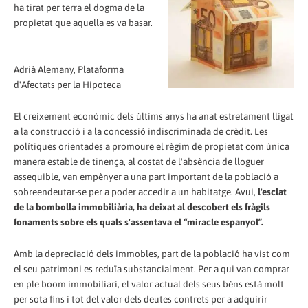
ha tirat per terra el dogma de la
propietat que aquella es va basar.
Adrià Alemany, Plataforma
d'Afectats per la Hipoteca
El creixement econòmic dels últims anys ha anat estretament lligat
a la construcció i a la concessió indiscriminada de crèdit. Les
polítiques orientades a promoure el règim de propietat com única
manera estable de tinença, al costat de l'absència de lloguer
assequible, van empènyer a una part important de la població a
sobreendeutar-se per a poder accedir a un habitatge. Avui,
l'esclat
de la bombolla immobiliària, ha deixat al descobert els fràgils
fonaments sobre els quals s'assentava el “miracle espanyol”.
Amb la depreciació dels immobles, part de la població ha vist com
el seu patrimoni es reduïa substancialment. Per a qui van comprar
en ple boom immobiliari, el valor actual dels seus béns està molt
per sota fins i tot del valor dels deutes contrets per a adquirir