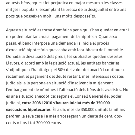
aquests béns, aquest fet perjudica en major mesura a les classes
mitges i populars, eixamplant la bretxa de la desigualtat entre uns
pocs que posseïxen molt i uns molts desposseïts.
Aquesta situació es torna dramàtica per a qui s'han quedat en atur i
no poden plantar cara al pagament de la hipoteca. Quan això
passa, el banc interposa una demanda i s'inicia el procés
d'execució hipotecària que acaba amb la subhasta de l'immoble.
Donada la devaluació dels preus, les subhastes queden desertes.
Llavors, d'acord amb la legislació actual, les entitats bancàries
s'adjudiquen l'habitatge pel 50% del valor de taxació i continuen
reclamant el pagament del deute restant, més interessos i costes
judicials, a la persona en situació d'insolvència mitjançant
l'embargament de nòmines i l'alienació dels béns dels avalistes. No
és una situació anecdòtica: segons el Consell General del poder
judicial,
entre 2008 i 2010 s'hauran iniciat més de 350.000
execucions hipotecàries
. És a dir, mes de 350.000 unitats familiars
perdran la seva casa i a més arrossegaran un deute de cent, dos-
cents o fins i tot 300.000 euros.