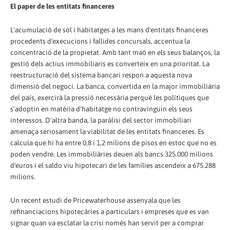
El paper de les entitats financeres
L'acumulació de sòl i habitatges a les mans d'entitats financeres
procedents d'execucions i fallides concursals, accentua la
concentració de la propietat. Amb tant maó en els seus balanços, la
gestió dels actius immobiliaris es converteix en una prioritat. La
reestructuració del sistema bancari respon a aquesta nova
dimensió del negoci. La banca, convertida en la major immobiliària
del país, exercirà la pressió necessària perquè les polítiques que
s'adoptin en matèria d'habitatge no contravinguin els seus
interessos. D'altra banda, la paràlisi del sector immobiliari
amenaça seriosament la viabilitat de les entitats financeres. Es
calcula que hi ha entre 0,8 i 1,2 milions de pisos en estoc que no es
poden vendre. Les immobiliàries deuen als bancs 325.000 milions
d'euros i el saldo viu hipotecari de les famílies ascendeix a 675.288
milions.
Un recent estudi de Pricewaterhouse assenyala que les
refinanciacions hipotecàries a particulars i empreses que es van
signar quan va esclatar la crisi només han servit per a comprar