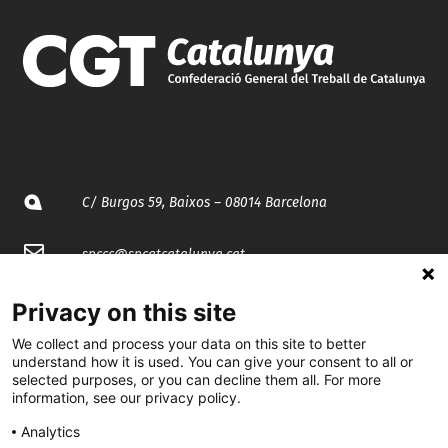
C/ Burgos 59, Baixos – 08014 Barcelona
spccc@
spcgtcatalunya.cat
935 120 481
Privacy on this site
We collect and process your data on this site to better
understand how it is used. You can give your consent to all or
@CGTCatalunya
selected purposes, or you can decline them all. For more
information, see our privacy policy.
cgtcatalunya
Analytics
CGTCatalunya