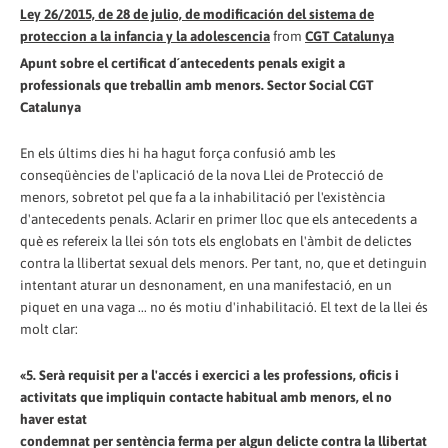
Ley 26/2015, de 28 de julio, de modificación del sistema de
proteccion a la infancia y la adolescencia
from
CGT Catalunya
Apunt sobre el certificat d´antecedents penals exigit a
professionals que treballin amb menors. Sector Social CGT
Catalunya
En els últims dies hi ha hagut força confusió amb les
conseqüències de l'aplicació de la nova Llei de Protecció de
menors, sobretot pel que fa a la inhabilitació per l'existència
d'antecedents penals. Aclarir en primer lloc que els antecedents a
què es refereix la llei són tots els englobats en l'àmbit de delictes
contra la llibertat sexual dels menors. Per tant, no, que et detinguin
intentant aturar un desnonament, en una manifestació, en un
piquet en una vaga ... no és motiu d'inhabilitació. El text de la llei és
molt clar:
«5. Serà requisit per a l'accés i exercici a les professions, oficis i
activitats que impliquin contacte habitual amb menors, el no
haver estat
condemnat per sentència ferma per algun delicte contra la llibertat