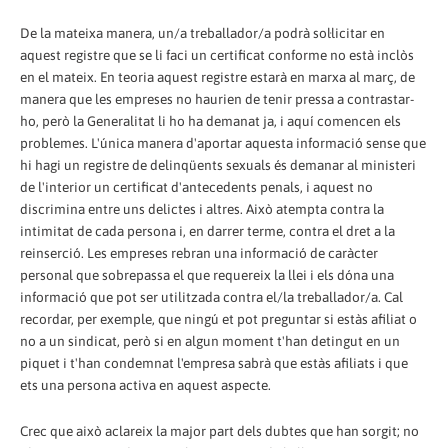
De la mateixa manera, un/a treballador/a podrà sol·licitar en
aquest registre que se li faci un certificat conforme no està inclòs
en el mateix. En teoria aquest registre estarà en marxa al març, de
manera que les empreses no haurien de tenir pressa a contrastar-
ho, però la Generalitat li ho ha demanat ja, i aquí comencen els
problemes. L'única manera d'aportar aquesta informació sense que
hi hagi un registre de delinqüents sexuals és demanar al ministeri
de l'interior un certificat d'antecedents penals, i aquest no
discrimina entre uns delictes i altres. Això atempta contra la
intimitat de cada persona i, en darrer terme, contra el dret a la
reinserció. Les empreses rebran una informació de caràcter
personal que sobrepassa el que requereix la llei i els dóna una
informació que pot ser utilitzada contra el/la treballador/a. Cal
recordar, per exemple, que ningú et pot preguntar si estàs afiliat o
no a un sindicat, però si en algun moment t'han detingut en un
piquet i t'han condemnat l'empresa sabrà que estàs afiliats i que
ets una persona activa en aquest aspecte.
Crec que això aclareix la major part dels dubtes que han sorgit; no