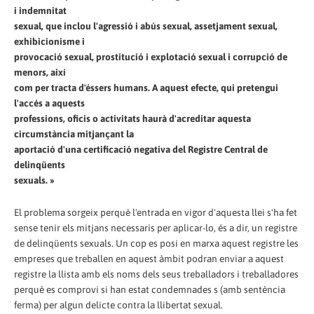
i indemnitat
sexual, que inclou l'agressió i abús sexual, assetjament sexual,
exhibicionisme i
provocació sexual, prostitució i explotació sexual i corrupció de
menors, així
com per tracta d'éssers humans. A aquest efecte, qui pretengui
l'accés a aquests
professions, oficis o activitats haurà d'acreditar aquesta
circumstància mitjançant la
aportació d'una certificació negativa del Registre Central de
delinqüents
sexuals. »
El problema sorgeix perquè l'entrada en vigor d'aquesta llei s'ha fet
sense tenir els mitjans necessaris per aplicar-lo, és a dir, un registre
de delinqüents sexuals. Un cop es posi en marxa aquest registre les
empreses que treballen en aquest àmbit podran enviar a aquest
registre la llista amb els noms dels seus treballadors i treballadores
perquè es comprovi si han estat condemnades s (amb sentència
ferma) per algun delicte contra la llibertat sexual.