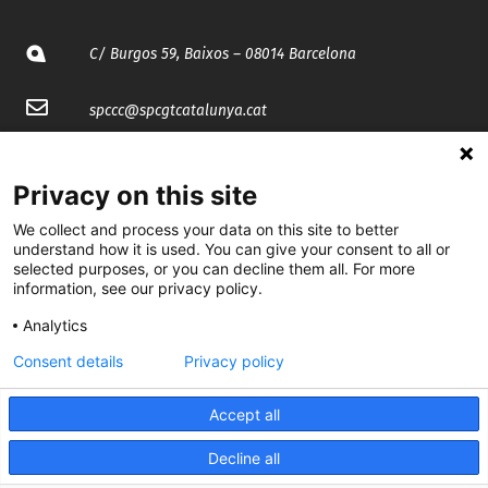
C/ Burgos 59, Baixos – 08014 Barcelona
spccc@
spcgtcatalunya.cat
935 120 481
Privacy on this site
@CGTCatalunya
We collect and process your data on this site to better
understand how it is used. You can give your consent to all or
selected purposes, or you can decline them all. For more
cgtcatalunya
information, see our privacy policy.
CGTCatalunya
Analytics
cgtcatalunya
Consent details
Privacy policy
Accept all
Desenvolupat per
Decline all