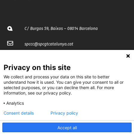
C/ Burgos 59, Baixos – 08014 Barcelona
spccc@
spcgtcatalunya.cat
935 120 481
Privacy on this site
@CGTCatalunya
We collect and process your data on this site to better
understand how it is used. You can give your consent to all or
selected purposes, or you can decline them all. For more
cgtcatalunya
information, see our privacy policy.
CGTCatalunya
Analytics
cgtcatalunya
Consent details
Privacy policy
Accept all