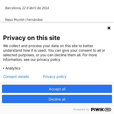
Barcelona, 22 d’abril de 2014
Neus Munté i Fernàndez
Consellera de Benestar Social i Família
Privacy on this site
Annex
We collect and process your data on this site to better
understand how it is used. You can give your consent to all or
Percentatges per determinar la quantitat mínima garantida per a
selected purposes, or you can decline them all. For more
information, see our privacy policy.
despeses personals en les prestacions de servei no gratuïtes
Analytics
Prestació i % de l’IRSC garantit (El percentatge no garantit si el
Consent details
Privacy policy
particular no troba altres serveis o recursos per completar,pot
veure´s sense dret a prestació social
Accept all
- Servei de centre de dia per a gent gran de caràcter temporal o
Decline all
permanent: 100%
Powered by
- Servei de llar residència per a gent gran de caràcter temporal o