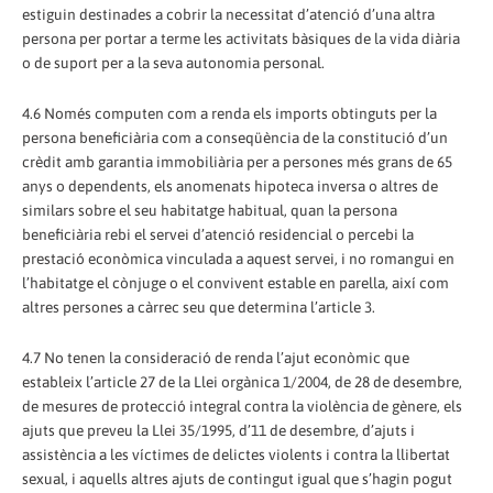
estiguin destinades a cobrir la necessitat d’atenció d’una altra
persona per portar a terme les activitats bàsiques de la vida diària
o de suport per a la seva autonomia personal.
4.6 Només computen com a renda els imports obtinguts per la
persona beneficiària com a conseqüència de la constitució d’un
crèdit amb garantia immobiliària per a persones més grans de 65
anys o dependents, els anomenats hipoteca inversa o altres de
similars sobre el seu habitatge habitual, quan la persona
beneficiària rebi el servei d’atenció residencial o percebi la
prestació econòmica vinculada a aquest servei, i no romangui en
l’habitatge el cònjuge o el convivent estable en parella, així com
altres persones a càrrec seu que determina l’article 3.
4.7 No tenen la consideració de renda l’ajut econòmic que
estableix l’article 27 de la Llei orgànica 1/2004, de 28 de desembre,
de mesures de protecció integral contra la violència de gènere, els
ajuts que preveu la Llei 35/1995, d’11 de desembre, d’ajuts i
assistència a les víctimes de delictes violents i contra la llibertat
sexual, i aquells altres ajuts de contingut igual que s’hagin pogut