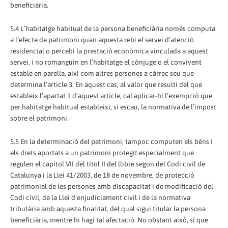
beneficiària.
5.4 L’habitatge habitual de la persona beneficiària només computa
a l’efecte de patrimoni quan aquesta rebi el servei d’atenció
residencial o percebi la prestació econòmica vinculada a aquest
servei, i no romanguin en l’habitatge el cònjuge o el convivent
estable en parella, així com altres persones a càrrec seu que
determina l’article 3. En aquest cas, al valor que resulti del que
estableix l’apartat 1 d’aquest article, cal aplicar-hi l’exempció que
per habitatge habitual estableixi, si escau, la normativa de l’impost
sobre el patrimoni.
5.5 En la determinació del patrimoni, tampoc computen els béns i
els drets aportats a un patrimoni protegit especialment que
regulen el capítol VII del títol II del llibre segon del Codi civil de
Catalunya i la Llei 41/2003, de 18 de novembre, de protecció
patrimonial de les persones amb discapacitat i de modificació del
Codi civil, de la Llei d’enjudiciament civil i de la normativa
tributària amb aquesta finalitat, del qual sigui titular la persona
beneficiària, mentre hi hagi tal afectació. No obstant això, sí que