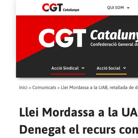
QUI SOM
Acció Sindical
Acció Social
Inici
>
Comunicats
>
Llei Mordassa a la UAB, retallada de 
Llei Mordassa a la UAB
Denegat el recurs con