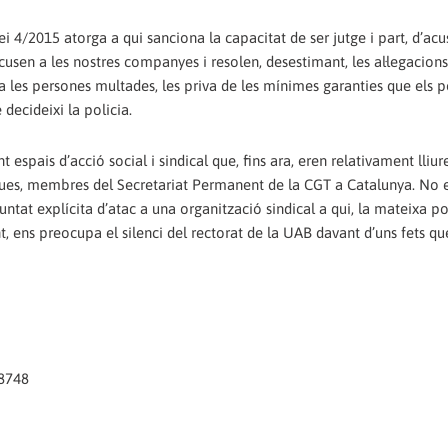
 4/2015 atorga a qui sanciona la capacitat de ser jutge i part, d’acus
acusen a les nostres companyes i resolen, desestimant, les al·legacion
 les persones multades, les priva de les mínimes garanties que els p
decideixi la policia.
spais d’acció social i sindical que, fins ara, eren relativament lliur
dues, membres del Secretariat Permanent de la CGT a Catalunya. No 
untat explícita d’atac a una organització sindical a qui, la mateixa po
ent, ens preocupa el silenci del rectorat de la UAB davant d’uns fets qu
8748