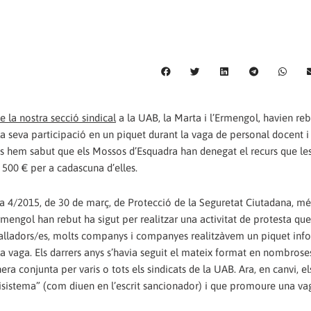
la nostra secció sindical
a la UAB, la Marta i l’Ermengol, havien re
 la seva participació en un piquet durant la vaga de personal docent i
ies hem sabut que els Mossos d’Esquadra han denegat el recurs que le
500 € per a cadascuna d’elles.
ica 4/2015, de 30 de març, de Protecció de la Seguretat Ciutadana, mé
engol han rebut ha sigut per realitzar una activitat de protesta que, 
eballadors/es, molts companys i companyes realitzàvem un piquet inf
 vaga. Els darrers anys s’havia seguit el mateix format en nombrose
a conjunta per varis o tots els sindicats de la UAB. Ara, en canvi, e
isistema” (com diuen en l’escrit sancionador) i que promoure una va