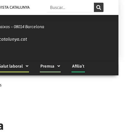
Search
VISTA CATALUNYA
Baixos – 08014 Barcelona
catalunya.cat
Salut laboral
Premsa
Afilia’t
s
a