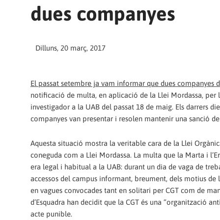
dues companyes
Dilluns, 20 març, 2017
El passat setembre ja vam informar que dues companyes de 
notificació de multa, en aplicació de la Llei Mordassa, per
investigador a la UAB del passat 18 de maig. Els darrers d
companyes van presentar i resolen mantenir una sanció de 
Aquesta situació mostra la veritable cara de la Llei Orgàn
coneguda com a Llei Mordassa. La multa que la Marta i l’Erm
era legal i habitual a la UAB: durant un dia de vaga de tr
accessos del campus informant, breument, dels motius de la
en vagues convocades tant en solitari per CGT com de maner
d’Esquadra han decidit que la CGT és una “organització ant
acte punible.