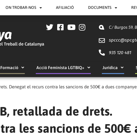
ON TROBAR-NOS
AFILIACIÓ
DOCUMENTS
RE
C/ Burgos 59, 
spccc@
spcgt
935 120 481
Formació
Acció Feminista LGTBIQ+
Jurídica
drets. Denegat el recurs contra les sancions de 500€ a dues companye
, retallada de drets.
tra les sancions de 500€ 