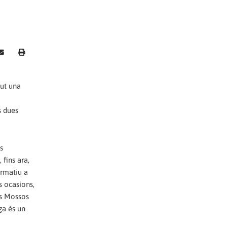
but una
s dues
s
fins ara,
ormatiu a
s ocasions,
ls Mossos
ga és un