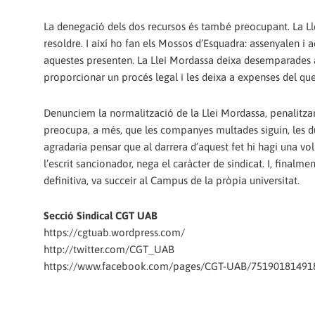
La denegació dels dos recursos és també preocupant. La Llei
resoldre. I així ho fan els Mossos d’Esquadra: assenyalen i 
aquestes presenten. La Llei Mordassa deixa desemparades a
proporcionar un procés legal i les deixa a expenses del que 
Denunciem la normalització de la Llei Mordassa, penalitzant e
preocupa, a més, que les companyes multades siguin, les 
agradaria pensar que al darrera d’aquest fet hi hagi una vol
l’escrit sancionador, nega el caràcter de sindicat. I, finalm
definitiva, va succeir al Campus de la pròpia universitat.
Secció Sindical CGT UAB
https://cgtuab.wordpress.com/
http://twitter.com/CGT_UAB
https://www.facebook.com/pages/CGT-UAB/75190181491