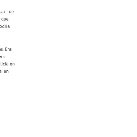
ar i de
s que
odria
es. Ens
ens
licia en
e, en