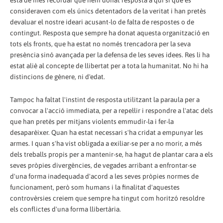
està de més recordar que hem donat resposta a qui si que es
consideraven com els únics detentadors de la veritat i han pretès
devaluar el nostre ideari acusant-lo de falta de respostes o de
contingut. Resposta que sempre ha donat aquesta organització en
tots els fronts, que ha estat no només trencadora per la seva
presència sinó avançada per la defensa de les seves idees. Res li ha
estat aliè al concepte de llibertat per a tota la humanitat. No hi ha
distincions de gènere, ni d'edat.
Tampoc ha faltat l'instint de resposta utilitzant la paraula per a
convocar a l'acció immediata, per a repel·lir i respondre a l'atac dels
que han pretès per mitjans violents emmudir-la i fer-la
desaparèixer. Quan ha estat necessari s'ha cridat a empunyar les
armes. I quan s'ha vist obligada a exiliar-se per a no morir, a més
dels treballs propis per a mantenir-se, ha hagut de plantar cara a els
seves pròpies divergències, de vegades arribant a enfrontar-se
d'una forma inadequada d'acord a les seves pròpies normes de
funcionament, però som humans i la finalitat d'aquestes
controvèrsies creiem que sempre ha tingut com horitzó resoldre
els conflictes d'una forma llibertària.