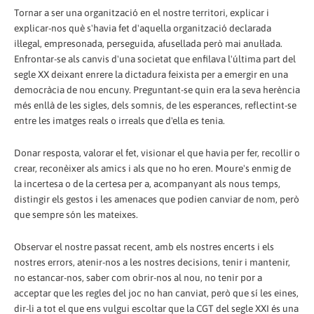
Tornar a ser una organització en el nostre territori, explicar i
explicar-nos què s'havia fet d'aquella organització declarada
il·legal, empresonada, perseguida, afusellada però mai anul·lada.
Enfrontar-se als canvis d'una societat que enfilava l'última part del
segle XX deixant enrere la dictadura feixista per a emergir en una
democràcia de nou encuny. Preguntant-se quin era la seva herència
més enllà de les sigles, dels somnis, de les esperances, reflectint-se
entre les imatges reals o irreals que d'ella es tenia.
Donar resposta, valorar el fet, visionar el que havia per fer, recollir o
crear, reconèixer als amics i als que no ho eren. Moure's enmig de
la incertesa o de la certesa per a, acompanyant als nous temps,
distingir els gestos i les amenaces que podien canviar de nom, però
que sempre són les mateixes.
Observar el nostre passat recent, amb els nostres encerts i els
nostres errors, atenir-nos a les nostres decisions, tenir i mantenir,
no estancar-nos, saber com obrir-nos al nou, no tenir por a
acceptar que les regles del joc no han canviat, però que sí les eines,
dir-li a tot el que ens vulgui escoltar que la CGT del segle XXI és una