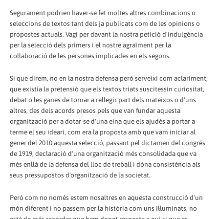
Segurament podrien haver-se fet moltes altres combinacions o
seleccions de textos tant dels ja publicats com de les opinions o
propostes actuals. Vagi per davant la nostra petició d'indulgència
per la selecció dels primers i el nostre agraïment per la
col·laboració de les persones implicades en els segons.
Si que direm, no en la nostra defensa però serveixi com aclariment,
que existia la pretensió que els textos triats suscitessin curiositat,
debat o les ganes de tornar a rellegir part dels mateixos o d'uns
altres, des dels acords presos pels que van fundar aquesta
organització per a dotar-se d'una eina que els ajudés a portar a
terme el seu ideari, com era la proposta amb que vam iniciar al
gener del 2010 aquesta selecció, passant pel dictamen del congrés
de 1919, declaració d'una organització més consolidada que va
més enllà de la defensa del lloc de treball i dóna consistència als
seus pressupostos d'organització de la societat.
Però com no només estem nosaltres en aquesta construcció d'un
món diferent i no passem per la història com uns il·luminats, no