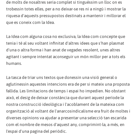
de molts de nosaltres seria complet si tinguéssim un lloc on es
trobessin totes elles, per a no deixar-se res ni a ningú i mostrar la
riquesa d'aquests pressupostos destinats a mantenir i millorar el
que es coneix com la Idea.
La Idea com alguna cosa no exclusiva, la Idea com concepte que
tenia i té al seu voltant infinitat d'altres idees que s'han plasmat
d'una o altra forma i han anat de vegades resolent, unes altres
agitant i sempre intentat aconseguir un món millor per a tots els
humans.
La tasca de triar uns textos que donessin una visió general o
aglutinessin aquestes intencions era de per si mateix una proposta
fallida. Les limitacions de temps i espai ho impedien. No obstant
això, el desig de deixar constància que durant aquest període la
nostra construcció ideològica i l'acoblament de la mateixa com
organització al voltant de l'anarcosindicalisme era fruit de moltes i
diverses opinions va ajudar a presentar una selecció tan escarida
com el nombre de mesos d'aquest any, comprimint-la, a més, en
l'espai d'una pagina del periòdic.