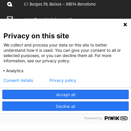
C/ Burgos 59, Baixos – 08014 Barcelona
spccc@
spcgtcatalunya.cat
935 120 481
Privacy on this site
We collect and process your data on this site to better
understand how it is used. You can give your consent to all or
@CGTCatalunya
selected purposes, or you can decline them all. For more
information, see our privacy policy.
cgtcatalunya
Analytics
CGTCatalunya
Consent details
Privacy policy
cgtcatalunya
Accept all
Decline all
Desenvolupat per
Powered by