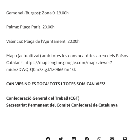
Gamonal (Burgos): Zona 0, 19.00h
Palma: Plaça París, 20.00h
València: Plaça de l'Ajuntament, 20.00h
Mapa (actualitzat) amb totes les convocatòries arreu dels Països
Catalans: https://mapsengine.google.com/map/viewer?
mid=zDWQrQ0m7zlg.kYz0B662m4kk
CAN VIES NO ES TOCA! TOTS I TOTES SOM CAN VIES!
Confederació General del Treball (CGT)
Secretariat Permanent del Comitè Confederal de Catalunya