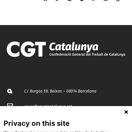
C/ Burgos 59, Baixos – 08014 Barcelona
spccc@
spcgtcatalunya.cat
935 120 481
Privacy on this site