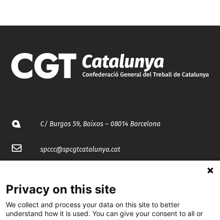
C/ Burgos 59, Baixos – 08014 Barcelona
spccc@
spcgtcatalunya.cat
935 120 481
Privacy on this site
@CGTCatalunya
We collect and process your data on this site to better
understand how it is used. You can give your consent to all or