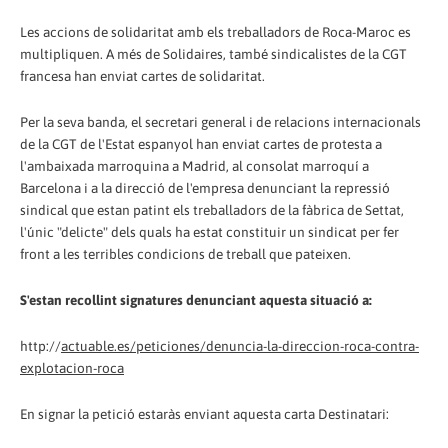
Les accions de solidaritat amb els treballadors de Roca-Maroc es
multipliquen. A més de Solidaires, també sindicalistes de la CGT
francesa han enviat cartes de solidaritat.
Per la seva banda, el secretari general i de relacions internacionals
de la CGT de l'Estat espanyol han enviat cartes de protesta a
l'ambaixada marroquina a Madrid, al consolat marroquí a
Barcelona i a la direcció de l'empresa denunciant la repressió
sindical que estan patint els treballadors de la fàbrica de Settat,
l'únic "delicte" dels quals ha estat constituir un sindicat per fer
front a les terribles condicions de treball que pateixen.
S'estan recollint signatures denunciant aquesta situació a:
http://
actuable.es/peticiones/denuncia-la-direccion-roca-contra-
explotacion-roca
En signar la petició estaràs enviant aquesta carta Destinatari: