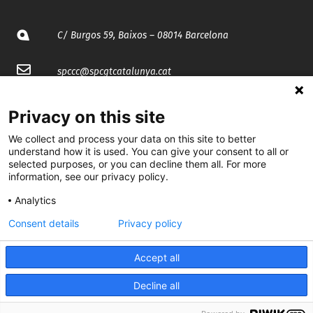
C/ Burgos 59, Baixos – 08014 Barcelona
spccc@
spcgtcatalunya.cat
935 120 481
Privacy on this site
We collect and process your data on this site to better
@CGTCatalunya
understand how it is used. You can give your consent to all or
selected purposes, or you can decline them all. For more
cgtcatalunya
information, see our privacy policy.
Analytics
CGTCatalunya
Consent details
Privacy policy
cgtcatalunya
Accept all
Decline all
Desenvolupat per