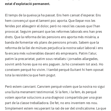
estat d’explotació permanent.
El temps de la queixa ja ha passat. Ens hem cansat d’esperar. Ens
hem convençut que el lament poc aporta. Que llepar-nos les
ferides pot alleugerir el dolor, però no resol les causes que l’han
provocat. Seguim pensant que les reformes laborals ens han pres
drets. Que la reforma de les pensions ens aporta més misèria, a
banda de fomentar els plans de pensions privats. Sabem que la
reforma de la llei de mútues perjudica la nostra salut laboral i ens
fa encara més vulnerables davant els empresaris. Patim l’atur,
patim la precarietat, patim sous retallats i jornades allargades,
sovint amb hores que no ens paguen. Ja ho coneixem tot això. Ho
coneixem perquè ho vivim. I també perquè lluitant hi hem oposat
tota la resistència que hem pogut.
Però estem canviant. Canviem perquè volem que la nostra no sigui
una lluita merament testimonial. Si la fem, i la fem, és perquè
volem aportar solucions a una diagnosi compartida per una gran
part de la classe treballadora. De fet, no ens inventem res nou.
Simplement estem recuperant la raó de ser del sindicalisme. La que