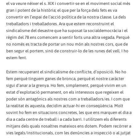
el va veure néixer el s. XIX i convertir-se en el moviment social més
gran i potent de la història; el que per la força dels fets es va
convertir en l’espai de l’acció política de la nostra classe. La dels
treballadors i treballadores. Ara que estem reconstruint el
sindicalisme del desastre que ha suposat la socialdemocràcia i el
règim del 78 ens comencem a sentir forts una altra vegada. Perquè
no només es tracta de portar un nou món als nostres cors, que de
ben segur el portem, sinó de construir-lo de les runes del vell. I ho
estem fent.
Estem recuperant el sindicalisme de conflicte, d’oposició. No ho
fem perquè tinguem ganes de bronca, perquè el nostre caràcter
sigui d’anar a la grenya. Ho fem, simplement, perquè vivim en un
estat d’explotació permanent, on els interessos que regeixen el
poder són antagònics als nostres com a treballadors/es. I com que
la realitat és aquesta, decidim actuar-hi en conseqüència. Molt
sovint ho fem en situacions concretes, les que ens marquen el dia a
dia a cada centre de treball i a cada barri. I utilitzem els diferents
mitjans dels quals nosaltres mateixos ens dotem. Podem recórrer a
vies legals/institucionals, com les denúncies a inspecció o al jutjat