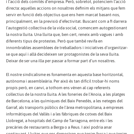
i l’acció dels comitès d’empresa. Però, sobretot, potenciem l’acció
directa: aquelles accions on nosaltres definim els mitjans que fem
servir en funció dels objectius que ens hem marcat basant-nos,
principalment, en la previsió d’efectivitat. Buscant com a fi darrera
l’autogestió col·lectiva de la vida social, comencem autogestionant
la nostra lluita. Una lluita que, ben cert, reneix amb vagues i amb
diferents tipus de protestes. Però que també revifa en
innombrables assemblees de treballadors i iniciatives d’organitzar-
se que aquí i allà decideixen ser protagonistes de la seva lluita.
Deixar de ser una illa per passar a formar part d’un nosaltres.
El nostre sindicalisme es fonamenta en aquesta base horitzontal,
autònoma i assembleària. Per això és tan difícil trobar-hi noms
propis però, en canvi, a tothom ens vénen al cap referents
col·lectius de la nostra lluita. A les foneries de l’Anoia, a les platges
de Barcelona, a les químiques del Baix Penedès, a les neteges del
Garraf, als transports públics de l’àrea metropolitana, a empreses
informàtiques del Vallès i a les fàbriques de cotxes del Baix
Llobregat, a hospitals del Camp de Tarragona, entre els i les
precàries de restaurants a Berga o a Reus. I així podria anar
continuant. Lluites que ens demostren que tenim força i que tenim