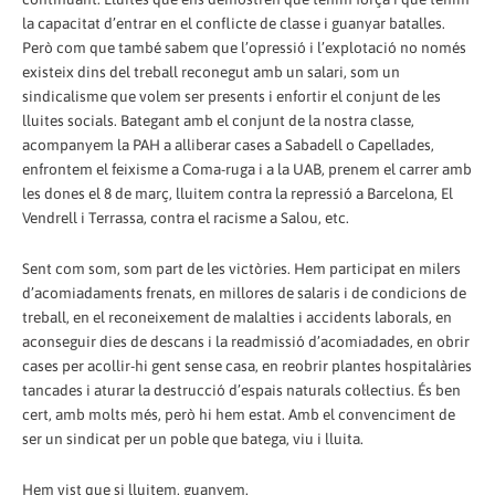
la capacitat d’entrar en el conflicte de classe i guanyar batalles.
Però com que també sabem que l’opressió i l’explotació no només
existeix dins del treball reconegut amb un salari, som un
sindicalisme que volem ser presents i enfortir el conjunt de les
lluites socials. Bategant amb el conjunt de la nostra classe,
acompanyem la PAH a alliberar cases a Sabadell o Capellades,
enfrontem el feixisme a Coma-ruga i a la UAB, prenem el carrer amb
les dones el 8 de març, lluitem contra la repressió a Barcelona, El
Vendrell i Terrassa, contra el racisme a Salou, etc.
Sent com som, som part de les victòries. Hem participat en milers
d’acomiadaments frenats, en millores de salaris i de condicions de
treball, en el reconeixement de malalties i accidents laborals, en
aconseguir dies de descans i la readmissió d’acomiadades, en obrir
cases per acollir-hi gent sense casa, en reobrir plantes hospitalàries
tancades i aturar la destrucció d’espais naturals col·lectius. És ben
cert, amb molts més, però hi hem estat. Amb el convenciment de
ser un sindicat per un poble que batega, viu i lluita.
Hem vist que si lluitem, guanyem.