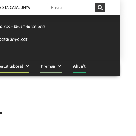
Search
VISTA CATALUNYA
Baixos – 08014 Barcelona
catalunya.cat
Salut laboral
Premsa
Afilia’t
.