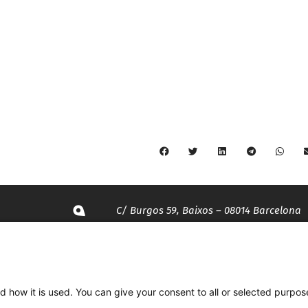
C/ Burgos 59, Baixos – 08014 Barcelona
spccc@
spcgtcatalunya.cat
d how it is used. You can give your consent to all or selected purpos
935 120 481