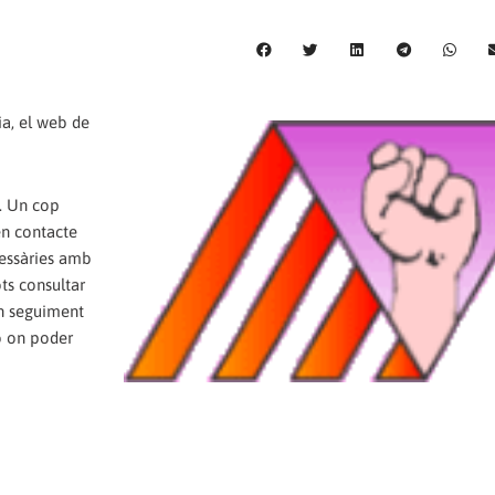
dia, el web de
. Un cop
en contacte
cessàries amb
ts consultar
un seguiment
ó on poder