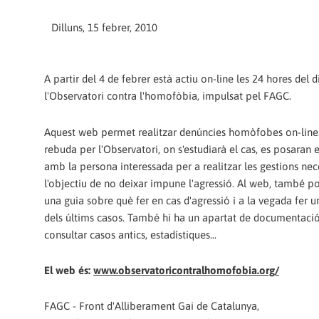
Dilluns, 15 febrer, 2010
A partir del 4 de febrer està actiu on-line les 24 hores del 
l'Observatori contra l'homofòbia, impulsat pel FAGC.
Aquest web permet realitzar denúncies homòfobes on-line
rebuda per l'Observatori, on s'estudiarà el cas, es posaran 
amb la persona interessada per a realitzar les gestions ne
l'objectiu de no deixar impune l'agressió. Al web, també po
una guia sobre què fer en cas d'agressió i a la vegada fer 
dels últims casos. També hi ha un apartat de documentaci
consultar casos antics, estadístiques...
El web és:
www.observatoricontralhomofobia.org/
FAGC - Front d'Alliberament Gai de Catalunya,