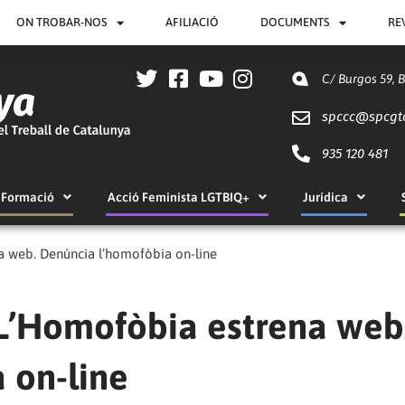
ON TROBAR-NOS
AFILIACIÓ
DOCUMENTS
RE
C/ Burgos 59, 
spccc@
spcgt
935 120 481
Formació
Acció Feminista LGTBIQ+
Jurídica
a web. Denúncia l’homofòbia on-line
 L’Homofòbia estrena web
 on-line