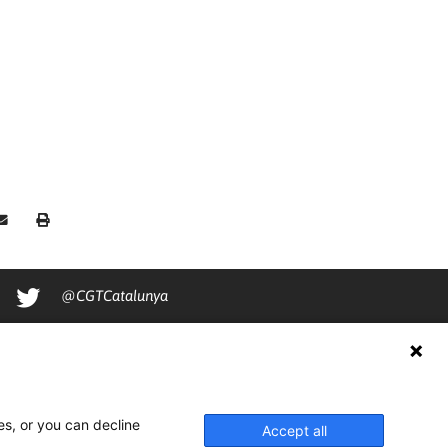
@CGTCatalunya
cgtcatalunya
CGTCatalunya
cgtcatalunya
es, or you can decline
Accept all