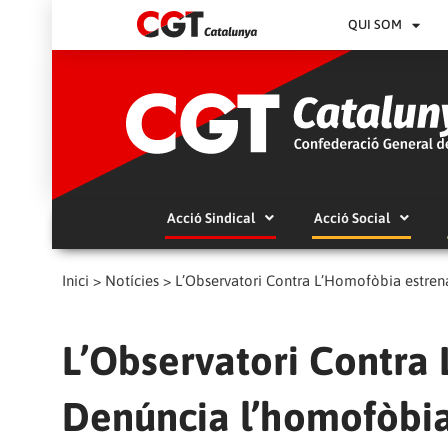
QUI SOM
Acció Sindical
Acció Social
Inici
>
Notícies
>
L’Observatori Contra L’Homofòbia estren
L’Observatori Contra
Denúncia l’homofòbia