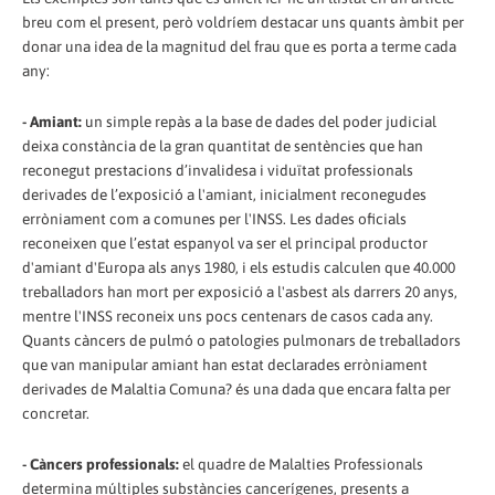
breu com el present, però voldríem destacar uns quants àmbit per
donar una idea de la magnitud del frau que es porta a terme cada
any:
- Amiant:
un simple repàs a la base de dades del poder judicial
deixa constància de la gran quantitat de sentències que han
reconegut prestacions d’invalidesa i viduïtat professionals
derivades de l’exposició a l'amiant, inicialment reconegudes
erròniament com a comunes per l'INSS. Les dades oficials
reconeixen que l’estat espanyol va ser el principal productor
d'amiant d'Europa als anys 1980, i els estudis calculen que 40.000
treballadors han mort per exposició a l'asbest als darrers 20 anys,
mentre l'INSS reconeix uns pocs centenars de casos cada any.
Quants càncers de pulmó o patologies pulmonars de treballadors
que van manipular amiant han estat declarades erròniament
derivades de Malaltia Comuna? és una dada que encara falta per
concretar.
- Càncers professionals:
el quadre de Malalties Professionals
determina múltiples substàncies cancerígenes, presents a