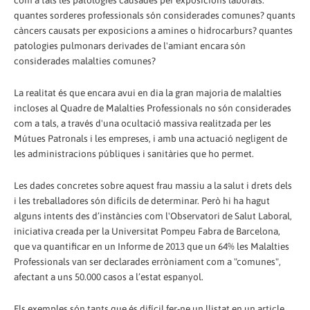
com a tals les patologies causades per exposicions laborals:
quantes sorderes professionals són considerades comunes? quants
càncers causats per exposicions a amines o hidrocarburs? quantes
patologies pulmonars derivades de l'amiant encara són
considerades malalties comunes?
La realitat és que encara avui en dia la gran majoria de malalties
incloses al Quadre de Malalties Professionals no són considerades
com a tals, a través d'una ocultació massiva realitzada per les
Mútues Patronals i les empreses, i amb una actuació negligent de
les administracions públiques i sanitàries que ho permet.
Les dades concretes sobre aquest frau massiu a la salut i drets dels
i les treballadores són difícils de determinar. Però hi ha hagut
alguns intents des d’instàncies com l'Observatori de Salut Laboral,
iniciativa creada per la Universitat Pompeu Fabra de Barcelona,
que va quantificar en un Informe de 2013 que un 64% les Malalties
Professionals van ser declarades erròniament com a "comunes",
afectant a uns 50.000 casos a l’estat espanyol.
Els exemples són tants que és difícil fer-ne un llistat en un article