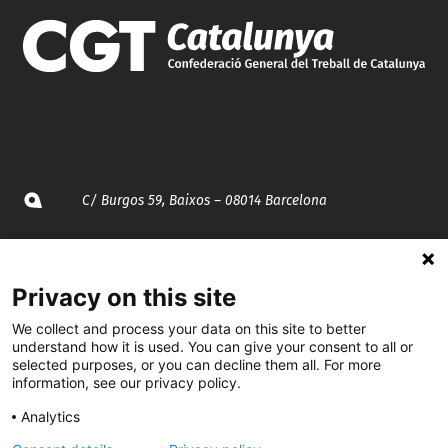
C/ Burgos 59, Baixos – 08014 Barcelona
spccc@
spcgtcatalunya.cat
Privacy on this site
935 120 481
We collect and process your data on this site to better
understand how it is used. You can give your consent to all or
@CGTCatalunya
selected purposes, or you can decline them all. For more
information, see our privacy policy.
cgtcatalunya
Analytics
CGTCatalunya