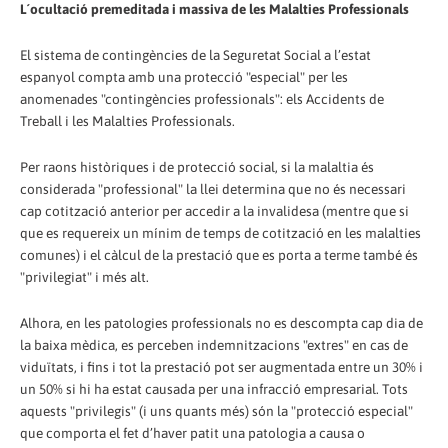
L´ocultació premeditada i massiva de les Malalties Professionals
El sistema de contingències de la Seguretat Social a l’estat
espanyol compta amb una protecció "especial" per les
anomenades "contingències professionals": els Accidents de
Treball i les Malalties Professionals.
Per raons històriques i de protecció social, si la malaltia és
considerada "professional" la llei determina que no és necessari
cap cotització anterior per accedir a la invalidesa (mentre que si
que es requereix un mínim de temps de cotització en les malalties
comunes) i el càlcul de la prestació que es porta a terme també és
"privilegiat" i més alt.
Alhora, en les patologies professionals no es descompta cap dia de
la baixa mèdica, es perceben indemnitzacions "extres" en cas de
viduïtats, i fins i tot la prestació pot ser augmentada entre un 30% i
un 50% si hi ha estat causada per una infracció empresarial. Tots
aquests "privilegis" (i uns quants més) són la "protecció especial"
que comporta el fet d’haver patit una patologia a causa o