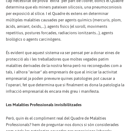
cap necessitat de prova “extra” per part de l'obrer, doncs el Quadre
determina que els miners pateixen silicosis, una pneumoconiosis
per exposició al sílice. I el Quadre és extens en determinar
múltiples malalties causades per agents químics (mercuris, plom,
àcids, amiant, òxids,...), agents físics (el soroll, moviments
repetitius, postures forcades, radiacions ionitzants...), agents
biològics o agents carcinògens.
És evident que aquest sistema va ser pensat per a donar eines de
protecció als i les treballadores que moltes vegades patim
malalties derivades de la nostra feina però no reconegudes com a
tals, i alhora "avisar" als empresaris de que al iniciar la activitat
empresarial ja poden preveure quines patologies pot causar a
l’operari, fet que determina que si finalment es dona la patologia la
infracció empresarial és encara més greu i manifesta.
Les Malalties Professionals invisibilitzades
Però, quin és el compliment real del Quadre de Malalties
Professionals? hem de preguntar-nos doncs si són considerades