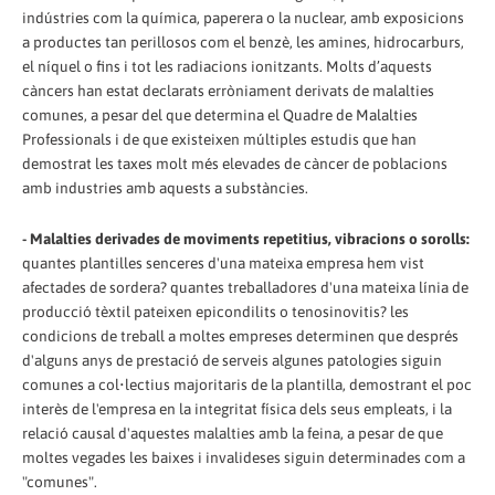
indústries com la química, paperera o la nuclear, amb exposicions
a productes tan perillosos com el benzè, les amines, hidrocarburs,
el níquel o fins i tot les radiacions ionitzants. Molts d’aquests
càncers han estat declarats erròniament derivats de malalties
comunes, a pesar del que determina el Quadre de Malalties
Professionals i de que existeixen múltiples estudis que han
demostrat les taxes molt més elevades de càncer de poblacions
amb industries amb aquests a substàncies.
- Malalties derivades de moviments repetitius, vibracions o sorolls:
quantes plantilles senceres d'una mateixa empresa hem vist
afectades de sordera? quantes treballadores d'una mateixa línia de
producció tèxtil pateixen epicondilits o tenosinovitis? les
condicions de treball a moltes empreses determinen que després
d'alguns anys de prestació de serveis algunes patologies siguin
comunes a col•lectius majoritaris de la plantilla, demostrant el poc
interès de l'empresa en la integritat física dels seus empleats, i la
relació causal d'aquestes malalties amb la feina, a pesar de que
moltes vegades les baixes i invalideses siguin determinades com a
"comunes".