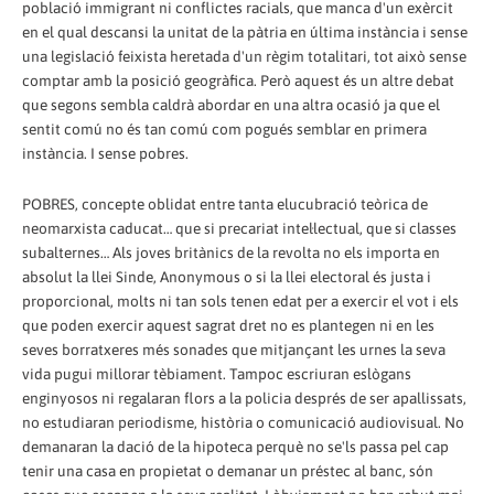
població immigrant ni conflictes racials, que manca d'un exèrcit
en el qual descansi la unitat de la pàtria en última instància i sense
una legislació feixista heretada d'un règim totalitari, tot això sense
comptar amb la posició geogràfica. Però aquest és un altre debat
que segons sembla caldrà abordar en una altra ocasió ja que el
sentit comú no és tan comú com pogués semblar en primera
instància. I sense pobres.
POBRES, concepte oblidat entre tanta elucubració teòrica de
neomarxista caducat… que si precariat intel·lectual, que si classes
subalternes… Als joves britànics de la revolta no els importa en
absolut la llei Sinde, Anonymous o si la llei electoral és justa i
proporcional, molts ni tan sols tenen edat per a exercir el vot i els
que poden exercir aquest sagrat dret no es plantegen ni en les
seves borratxeres més sonades que mitjançant les urnes la seva
vida pugui millorar tèbiament. Tampoc escriuran eslògans
enginyosos ni regalaran flors a la policia després de ser apallissats,
no estudiaran periodisme, història o comunicació audiovisual. No
demanaran la dació de la hipoteca perquè no se'ls passa pel cap
tenir una casa en propietat o demanar un préstec al banc, són