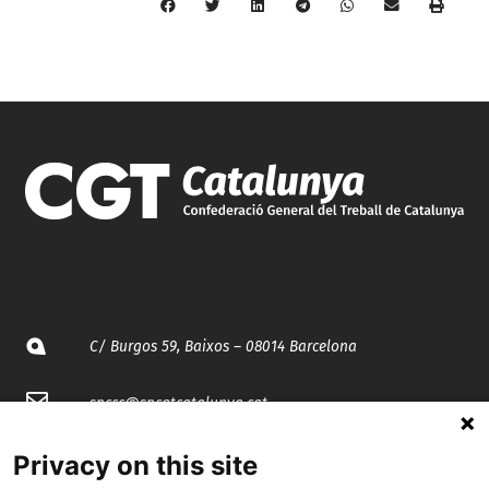
C/ Burgos 59, Baixos – 08014 Barcelona
spccc@
spcgtcatalunya.cat
935 120 481
Privacy on this site