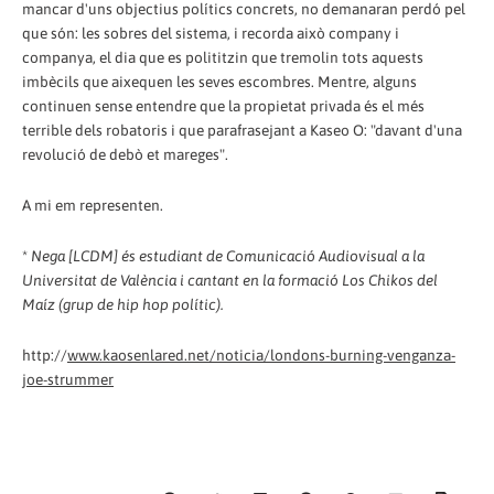
mancar d'uns objectius polítics concrets, no demanaran perdó pel
que són: les sobres del sistema, i recorda això company i
companya, el dia que es polititzin que tremolin tots aquests
imbècils que aixequen les seves escombres. Mentre, alguns
continuen sense entendre que la propietat privada és el més
terrible dels robatoris i que parafrasejant a Kaseo O: "davant d'una
revolució de debò et mareges".
A mi em representen.
*
Nega [LCDM] és estudiant de Comunicació Audiovisual a la
Universitat de València i cantant en la formació Los Chikos del
Maíz (grup de hip hop polític).
http://
www.kaosenlared.net/noticia/londons-burning-venganza-
joe-strummer