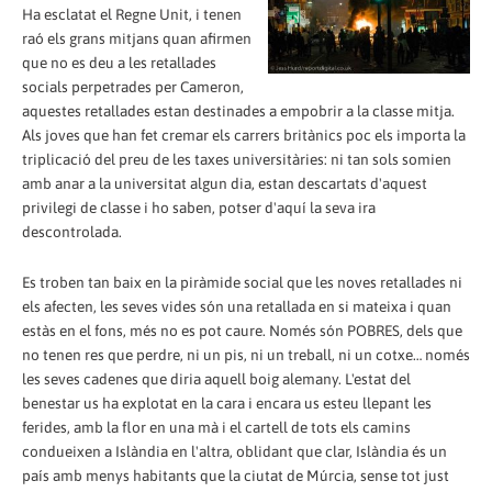
Ha esclatat el Regne Unit, i tenen
raó els grans mitjans quan afirmen
que no es deu a les retallades
socials perpetrades per Cameron,
aquestes retallades estan destinades a empobrir a la classe mitja.
Als joves que han fet cremar els carrers britànics poc els importa la
triplicació del preu de les taxes universitàries: ni tan sols somien
amb anar a la universitat algun dia, estan descartats d'aquest
privilegi de classe i ho saben, potser d'aquí la seva ira
descontrolada.
Es troben tan baix en la piràmide social que les noves retallades ni
els afecten, les seves vides són una retallada en si mateixa i quan
estàs en el fons, més no es pot caure. Només són POBRES, dels que
no tenen res que perdre, ni un pis, ni un treball, ni un cotxe… només
les seves cadenes que diria aquell boig alemany. L'estat del
benestar us ha explotat en la cara i encara us esteu llepant les
ferides, amb la flor en una mà i el cartell de tots els camins
condueixen a Islàndia en l'altra, oblidant que clar, Islàndia és un
país amb menys habitants que la ciutat de Múrcia, sense tot just