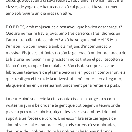
coses que escapen a la seva realitat. I òbviament no han rebut mai
classes de yoga o de batucada: això cal pagar-lo i bastant tenen
amb sobreviure un dia més i un altre.
P O B R E S, amb majúscules o pensàveu que havien desaparegut?
Què ara només hi havia joves amb tres carreres i tres idiomes en
l'atur o treballant de cambrer? Això ha volgut vendre el 15-M a
l'uníson i de connivència amb els mitjans d'incomunicació
massiva. Els joves britànics no són la generació millor preparada de
la història, no tenen ni mig màster i no es tinten el pèl i escolten a
Manu Chao, tampoc fan malabars. Són els de sempre: els que
fabriquen televisors de plasma però mai en podran comprar un, els
que trepitgen el terra de la universitat però només per a fregar-lo,
els que entren en un restaurant únicament per a rentar els plats.
I mentre això succeeix la ciutadania cívica, la burgesia o com
vostès tinguin a bé cridar a la gent que pot pagar un televisor de
plasma però no el fabrica, alçant les seves escombres i donant
suport a les forces de l'ordre. Una escombra està carregada de
simbolisme: cal escombrar, netejar els carrers d'escombraries,
d'escòria, de… pobres? No hi ha pobres hi ha
loosers
; dropos,