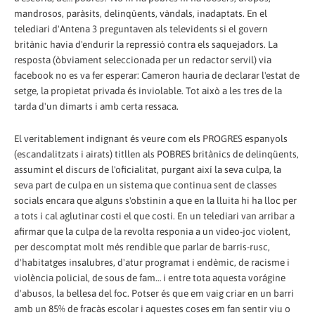
mandrosos, paràsits, delinqüents, vàndals, inadaptats. En el
telediari d'Antena 3 preguntaven als televidents si el govern
britànic havia d'endurir la repressió contra els saquejadors. La
resposta (òbviament seleccionada per un redactor servil) via
facebook no es va fer esperar: Cameron hauria de declarar l'estat de
setge, la propietat privada és inviolable. Tot això a les tres de la
tarda d'un dimarts i amb certa ressaca.
El veritablement indignant és veure com els PROGRES espanyols
(escandalitzats i airats) titllen als POBRES britànics de delinqüents,
assumint el discurs de l'oficialitat, purgant així la seva culpa, la
seva part de culpa en un sistema que continua sent de classes
socials encara que alguns s'obstinin a que en la lluita hi ha lloc per
a tots i cal aglutinar costi el que costi. En un telediari van arribar a
afirmar que la culpa de la revolta responia a un video-joc violent,
per descomptat molt més rendible que parlar de barris-rusc,
d'habitatges insalubres, d'atur programat i endèmic, de racisme i
violència policial, de sous de fam… i entre tota aquesta vorágine
d'abusos, la bellesa del foc. Potser és que em vaig criar en un barri
amb un 85% de fracàs escolar i aquestes coses em fan sentir viu o