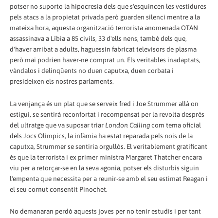
potser no suporto la hipocresia dels que s'esquincen les vestidures
pels atacs a la propietat privada però guarden silenci mentre a la
mateixa hora, aquesta organització terrorista anomenada OTAN
assassinava a Líbia a 85 civils, 33 d'ells nens, també dels que,
d'haver arribat a adults, haguessin fabricat televisors de plasma
però mai podrien haver-ne comprat un. Els veritables inadaptats,
vàndalos i delinqüents no duen caputxa, duen corbata i
presideixen els nostres parlaments.
La venjança és un plat que se serveix fred i Joe Strummer allà on
estigui, se sentirà reconfortat i recompensat per la revolta després
del ultratge que va suposar triar
London Calling
com tema oficial
dels Jocs Olímpics, la infàmia ha estat reparada pels nois de la
caputxa, Strummer se sentiria orgullós. El veritablement gratificant
és que la terrorista i ex primer ministra Margaret Thatcher encara
viu per a retorçar-se en la seva agonia, potser els disturbis siguin
l'empenta que necessita per a reunir-se amb el seu estimat Reagan i
el seu cornut consentit Pinochet.
No demanaran perdó aquests joves per no tenir estudis i per tant