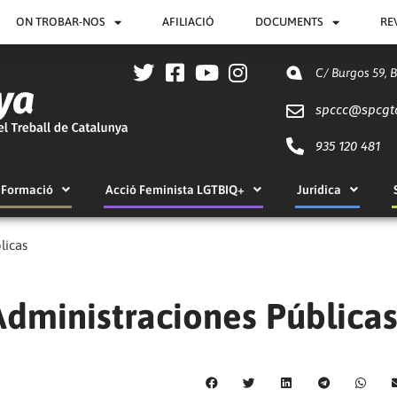
ON TROBAR-NOS
AFILIACIÓ
DOCUMENTS
RE
C/ Burgos 59, 
spccc@
spcgt
935 120 481
Formació
Acció Feminista LGTBIQ+
Jurídica
licas
Administraciones Pública