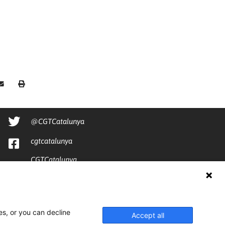
@CGTCatalunya
cgtcatalunya
CGTCatalunya
cgtcatalunya
es, or you can decline
Accept all