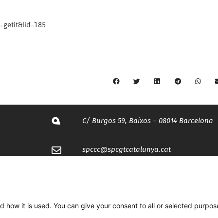
getit&lid=185
C/ Burgos 59, Baixos – 08014 Barcelona
spccc@
spcgtcatalunya.cat
935 120 481
d how it is used. You can give your consent to all or selected purpos