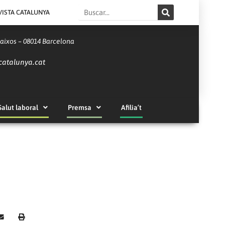
Search
VISTA CATALUNYA
Baixos – 08014 Barcelona
catalunya.cat
Salut laboral
Premsa
Afilia’t
s