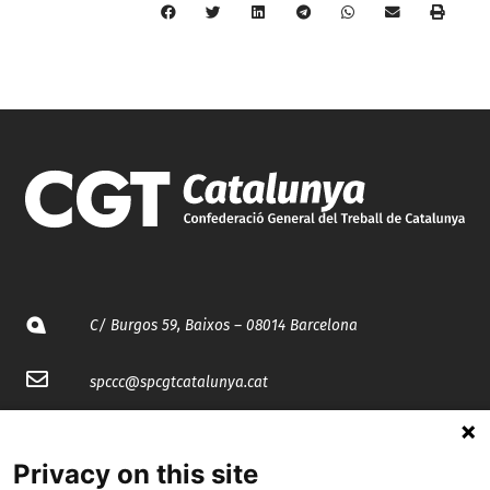
C/ Burgos 59, Baixos – 08014 Barcelona
spccc@
spcgtcatalunya.cat
935 120 481
Privacy on this site