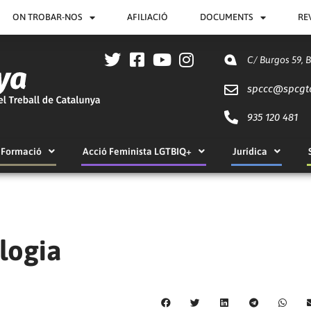
ON TROBAR-NOS
AFILIACIÓ
DOCUMENTS
RE
C/ Burgos 59, 
spccc@
spcgt
935 120 481
Formació
Acció Feminista LGTBIQ+
Jurídica
logia