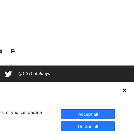
@CGTCatalunya
cgtcatalunya
CGTCatalunya
cgtcatalunya
es, or you can decline
Accept all
Decline all