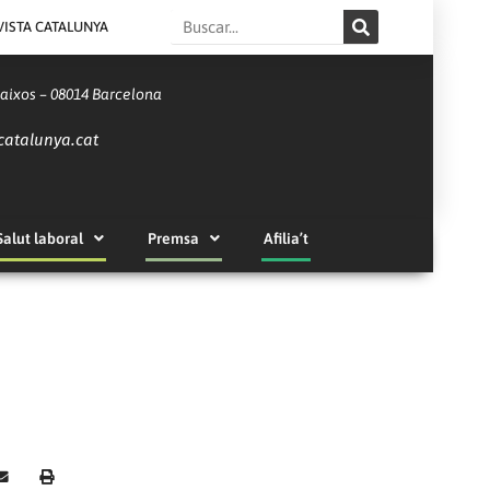
Search
VISTA CATALUNYA
Baixos – 08014 Barcelona
catalunya.cat
Salut laboral
Premsa
Afilia’t