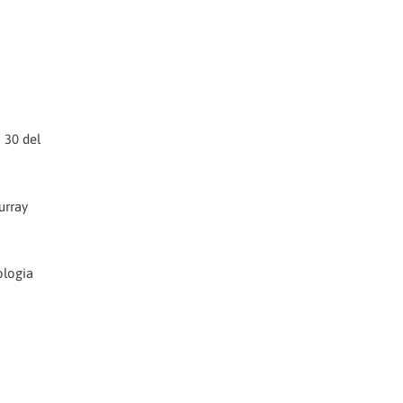
i 30 del
urray
ologia