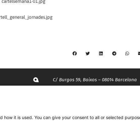
C/ Burgos 59, Baixos – 08014 Barcelona
spccc@
spcgtcatalunya.cat
d how it is used. You can give your consent to all or selected purpos
935 120 481