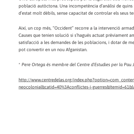
població autòctona. Una incompetència d’anàlisi de quins só
d’estat molt dèbils, sense capacitat de controlar els seus te
Així, un cop més, “Occident” recorre a la intervenció armad
Causes que tenien solució si s’hagués actuat prèviament
satisfacció a les demandes de les poblacions, i dotar de me
pot convertir en un nou Afganistan.
*
Pere Ortega és membre del Centre d'Estudies per la Pau J
http://www.centredelas.org/index.php?option=com_conten
neocolonial&catid=40%3Aconflictes-i-guerres&Itemid=61&