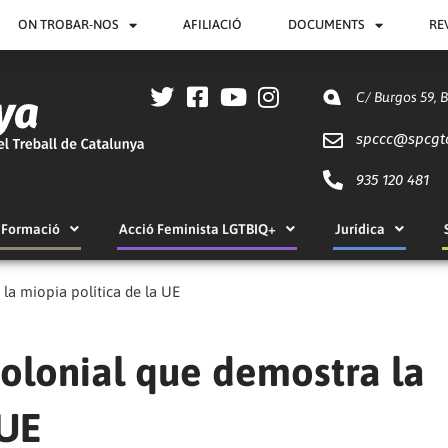
ON TROBAR-NOS
AFILIACIÓ
DOCUMENTS
RE
C/ Burgos 59, 
spccc@
spcgt
935 120 481
Formació
Acció Feminista LGTBIQ+
Jurídica
la miopia política de la UE
colonial que demostra la
 UE