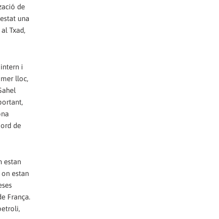
tzació de
 estat una
al Txad,
intern i
mer lloc,
Sahel
portant,
ona
Nord de
n estan
i on estan
eses
de França.
etroli,