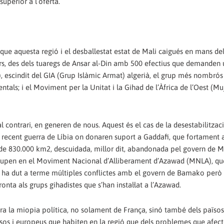
perior a l’oferta.
que aquesta regió i el desballestat estat de Mali caigués en mans de
ars, des dels tuaregs de Ansar al-Din amb 500 efectius que demanden
, escindit del GIA (Grup Islàmic Armat) algerià, el grup més nombró
dentals; i el Moviment per la Unitat i la Gihad de l’Àfrica de l’Oest (M
l contrari, en generen de nous. Aquest és el cas de la desestabilitzac
 recent guerra de Líbia on donaren suport a Gaddafi, que fortament 
 de 830.000 km2, descuidada, millor dit, abandonada pel govern de M
’agrupen en el Moviment Nacional d’Alliberament d’Azawad (MNLA), q
t, ha dut a terme múltiples conflictes amb el govern de Bamako per
onta als grups gihadistes que s’han instal·lat a l’Azawad.
ra la miopia política, no solament de França, sinó també dels països
sos i europeus que habiten en la regió que dels problemes que afect