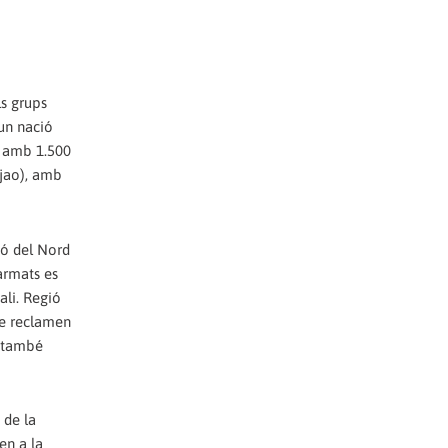
ls grups
 un nació
s amb 1.500
ujao), amb
ió del Nord
armats es
ali. Regió
ue reclamen
ò també
 de la
en a la