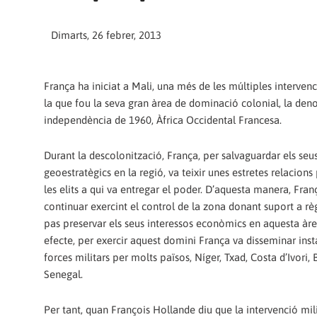
Dimarts, 26 febrer, 2013
França ha iniciat a Mali, una més de les múltiples intervenc
la que fou la seva gran àrea de dominació colonial, la den
independència de 1960, Àfrica Occidental Francesa.
Durant la descolonització, França, per salvaguardar els seu
geoestratègics en la regió, va teixir unes estretes relacion
les elits a qui va entregar el poder. D’aquesta manera, Fra
continuar exercint el control de la zona donant suport a rè
pas preservar els seus interessos econòmics en aquesta àre
efecte, per exercir aquest domini França va disseminar instal
forces militars per molts països, Níger, Txad, Costa d’Ivori, 
Senegal.
Per tant, quan François Hollande diu que la intervenció mil