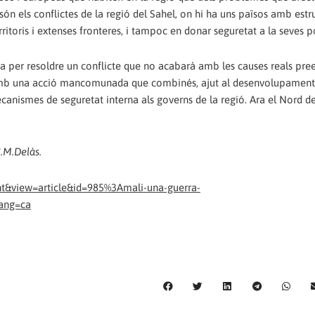
n els conflictes de la regió del Sahel, on hi ha uns països amb estr
rritoris i extenses fronteres, i tampoc en donar seguretat a la seves 
a per resoldre un conflicte que no acabarà amb les causes reals pree
 amb una acció mancomunada que combinés, ajut al desenvolupament
canismes de seguretat interna als governs de la regió. Ara el Nord de
.M.Delàs.
t&view=article&id=985%3Amali-una-guerra-
lang=ca