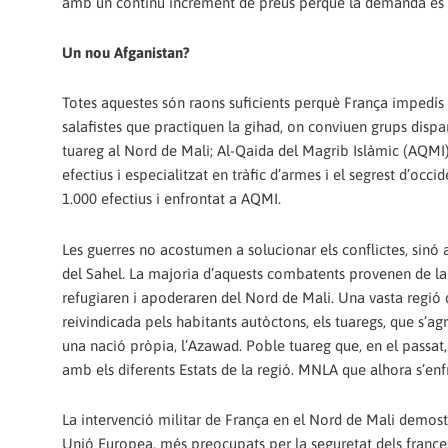
amb un continu increment de preus perquè la demanda és su
Un nou Afganistan?
Totes aquestes són raons suficients perquè França impedís 
salafistes que practiquen la gihad, on conviuen grups disp
tuareg al Nord de Mali; Al-Qaida del Magrib Islàmic (AQMI)
efectius i especialitzat en tràfic d’armes i el segrest d’occi
1.000 efectius i enfrontat a AQMI.
Les guerres no acostumen a solucionar els conflictes, sinó a
del Sahel. La majoria d’aquests combatents provenen de la
refugiaren i apoderaren del Nord de Mali. Una vasta regió
reivindicada pels habitants autòctons, els tuaregs, que s
una nació pròpia, l’Azawad. Poble tuareg que, en el passa
amb els diferents Estats de la regió. MNLA que alhora s’enfr
La intervenció militar de França en el Nord de Mali demost
Unió Europea, més preocupats per la seguretat dels france