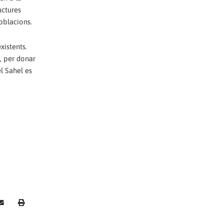
uctures
poblacions.
xistents.
, per donar
l Sahel es