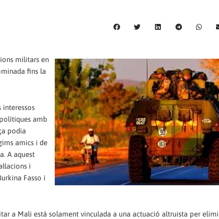
ions militars en
ominada fins la
s interessos
s polítiques amb
nça podia
gims amics i de
a. A aquest
·lacions i
Burkina Fasso i
itar a Mali està solament vinculada a una actuació altruista per elimi