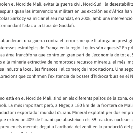
olen el Nord de Mali, evitar la guerra civil Nord-Sud i la desestabili
 espuris quan les intervencions militars en les excolònies d’Àfrica han
colas Sarkozy va iniciar el seu mandat, en 2008, amb una intervenció 
 comandant l’atac a la Líbia de Gaddafi.
 abanderant una guerra contra el terrorisme que li atorga un prestigi 
eressos estratègics de França en la regió. I quins són aquests? En pri
nsa àrea francòfona que controlen gran part de l’economia de tot el 
ats a la mineria extractiva de nombrosos recursos minerals, el més im
assa industria local, les finances i al comerç de importacions. Una seg
xploracions que confirmen l’existència de bosses d’hidrocarburs en el 
 no està en el Nord de Mali, sinó en els diferents països de la zona, o
etroli. La més important però, a Níger, a 180 km de la frontera de Mal
productor i exportador mundial d’urani. Mineral explotat per dos empr
que extreu un 40% de l’urani que abasteixen els 59 reactors nuclears 
l preu en els mercats degut a l’arribada del zenit en la producció del p