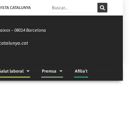
Search
VISTA CATALUNYA
Baixos – 08014 Barcelona
catalunya.cat
Salut laboral
Premsa
Afilia’t