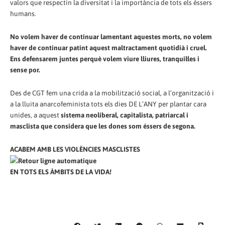
valors que respectin la diversitat i la importància de tots els éssers
humans.
No volem haver de continuar lamentant aquestes morts, no volem
haver de continuar patint aquest maltractament quotidià i cruel.
Ens defensarem juntes perquè volem viure lliures, tranquil·les i
sense por.
Des de CGT fem una crida a la mobilització social, a l’organització i
a la lluita anarcofeminista tots els dies DE L’ANY per plantar cara
unides, a aquest
sistema neoliberal, capitalista, patriarcal i
masclista que considera que les dones som éssers de segona.
ACABEM AMB LES VIOLÈNCIES MASCLISTES
EN TOTS ELS ÀMBITS DE LA VIDA!