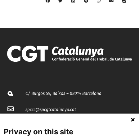
C/ Burgos 59, Baixos – 08014 Barcelona
spccc@
spcgtcatalunya.cat
935 120 481
Privacy on this site