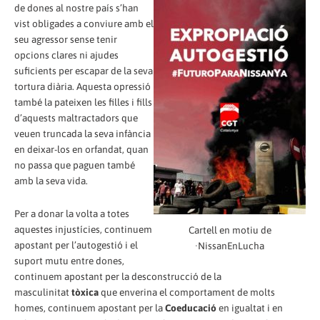
de dones al nostre país s’han
vist obligades a conviure amb el
seu agressor sense tenir
opcions clares ni ajudes
suficients per escapar de la seva
tortura diària. Aquesta opressió
també la pateixen les filles i fills
d’aquests maltractadors que
veuen truncada la seva infància
en deixar-los en orfandat, quan
no passa que paguen també
amb la seva vida.
Per a donar la volta a totes
aquestes injustícies, continuem
Cartell en motiu de
apostant per l’autogestió i el
·NissanEnLucha
suport mutu entre dones,
continuem apostant per la desconstrucció de la
masculinitat
tòxica
que enverina el comportament de molts
homes, continuem apostant per la
Coeducació
en igualtat i en