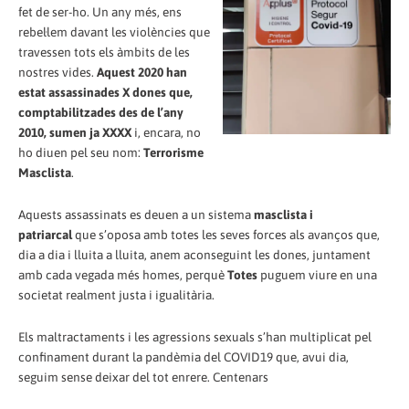
fet de ser-ho. Un any més, ens
rebel·lem davant les violències que
travessen tots els àmbits de les
nostres vides.
Aquest 2020 han
estat assassinades X dones que,
comptabilitzades des de l’any
2010, sumen ja XXXX
i, encara, no
ho diuen pel seu nom:
Terrorisme
Masclista
.
Aquests assassinats es deuen a un sistema
masclista i
patriarcal
que s’oposa amb totes les seves forces als avanços que,
dia a dia i lluita a lluita, anem aconseguint les dones, juntament
amb cada vegada més homes, perquè
Totes
puguem viure en una
societat realment justa i igualitària.
Els maltractaments i les agressions sexuals s’han multiplicat pel
confinament durant la pandèmia del COVID19 que, avui dia,
seguim sense deixar del tot enrere. Centenars