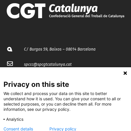
C/ Burgos 59, Baixos – 08014 Barcelona
spccc@
spcgtcatalunya.cat
935 120 481
Privacy on this site
We collect and process your data on this site to better
@CGTCatalunya
understand how it is used. You can give your consent to all or
selected purposes, or you can decline them all. For more
cgtcatalunya
information, see our privacy policy.
CGTCatalunya
Analytics
Consent details
Privacy policy
cgtcatalunya