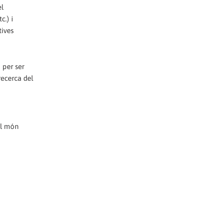
el
c.) i
tives
 per ser
 recerca del
el món