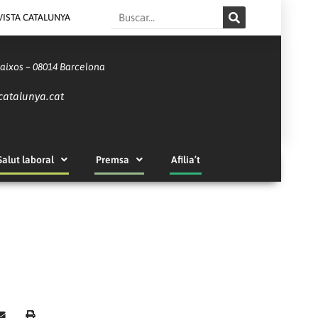
Search
VISTA CATALUNYA
Baixos – 08014 Barcelona
catalunya.cat
Salut laboral
Premsa
Afilia’t