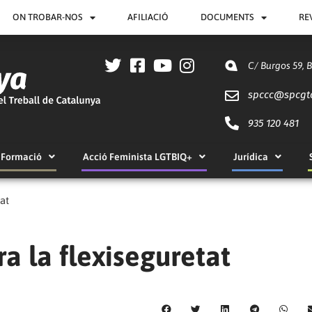
ON TROBAR-NOS
AFILIACIÓ
DOCUMENTS
RE
C/ Burgos 59, 
spccc@
spcgt
935 120 481
Formació
Acció Feminista LGTBIQ+
Jurídica
at
a la flexiseguretat