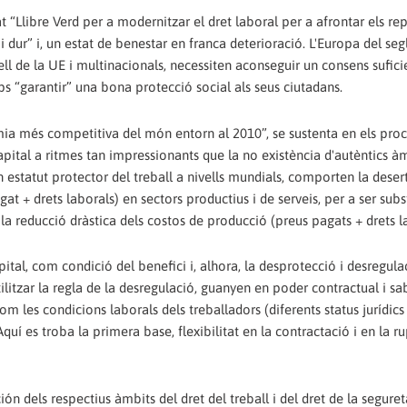
“Llibre Verd per a modernitzar el dret laboral per a afrontar els rep
dur” i, un estat de benestar en franca deterioració. L'Europa del segle
ell de la UE i multinacionals, necessiten aconseguir un consens sufici
ps “garantir” una bona protecció social als seus ciutadans.
mia més competitiva del món entorn al 2010”, se sustenta en els pro
 capital a ritmes tan impressionants que la no existència d'autèntics à
 estatut protector del treball a nivells mundials, comporten la deser
t + drets laborals) en sectors productius i de serveis, per a ser subst
la reducció dràstica dels costos de producció (preus pagats + drets l
tal, com condició del benefici i, alhora, la desprotecció i desregula
utilitzar la regla de la desregulació, guanyen en poder contractual i s
m les condicions laborals dels treballadors (diferents status jurídics 
quí es troba la primera base, flexibilitat en la contractació i en la r
n dels respectius àmbits del dret del treball i del dret de la segureta