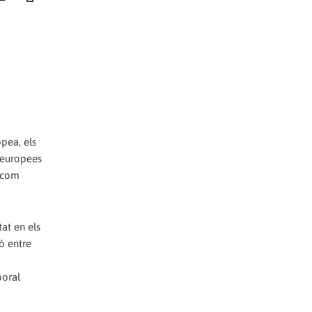
pea, els
 europees
s com
tat en els
ió entre
boral