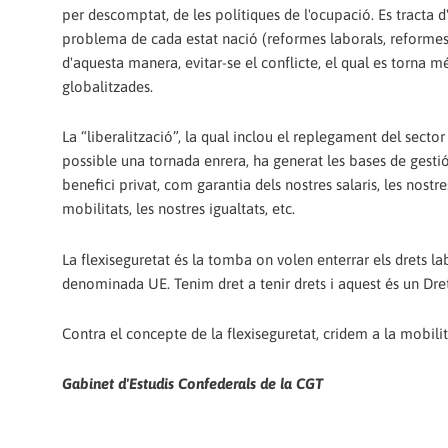
per descomptat, de les polítiques de l'ocupació. Es tracta d'
problema de cada estat nació (reformes laborals, reformes d
d'aquesta manera, evitar-se el conflicte, el qual es torna m
globalitzades.
La “liberalització”, la qual inclou el replegament del sect
possible una tornada enrera, ha generat les bases de gestió po
benefici privat, com garantia dels nostres salaris, les nostr
mobilitats, les nostres igualtats, etc.
La flexiseguretat és la tomba on volen enterrar els drets l
denominada UE. Tenim dret a tenir drets i aquest és un Dre
Contra el concepte de la flexiseguretat, cridem a la mobilitz
Gabinet d'Estudis Confederals de la CGT