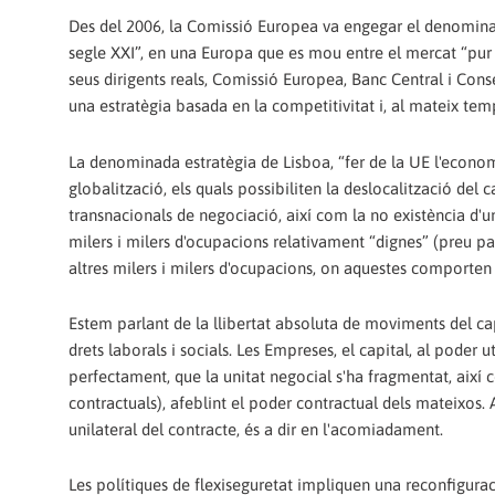
Des del 2006, la Comissió Europea va engegar el denominat 
segle XXI”, en una Europa que es mou entre el mercat “pur i 
seus dirigents reals, Comissió Europea, Banc Central i Cons
una estratègia basada en la competitivitat i, al mateix tem
La denominada estratègia de Lisboa, “fer de la UE l'econo
globalització, els quals possibiliten la deslocalització del
transnacionals de negociació, així com la no existència d'un
milers i milers d'ocupacions relativament “dignes” (preu paga
altres milers i milers d'ocupacions, on aquestes comporten 
Estem parlant de la llibertat absoluta de moviments del capi
drets laborals i socials. Les Empreses, el capital, al poder 
perfectament, que la unitat negocial s'ha fragmentat, així co
contractuals), afeblint el poder contractual dels mateixos. A
unilateral del contracte, és a dir en l'acomiadament.
Les polítiques de flexiseguretat impliquen una reconfiguració