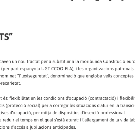
TS”
caven un nou tractat per a substituir a la moribunda Constitució euro
s (per part espanyola UGT-CCOO-ELA), i les organitzacions patronals
denominat “Flexiseguretat”, denominació que engloba vells concepte
recarietat.
 és: flexibilitat en les condicions d'ocupació (contractació) i flexibili
 (protecció social) per a corregir les situacions d'atur en la transic
ives d'ocupació, per mitjà de dispositius d'inserció professional
a reduir el temps en el qual s'està aturat; i l'allargament de la vida la
cions d'accés a jubilacions anticipades.