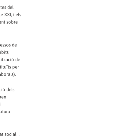
tes del
 XXI, i els
ent sobre
cessos de
mbits
tització de
ituïts per
aborals).
ció dels
aben
i
uptura
t social i,