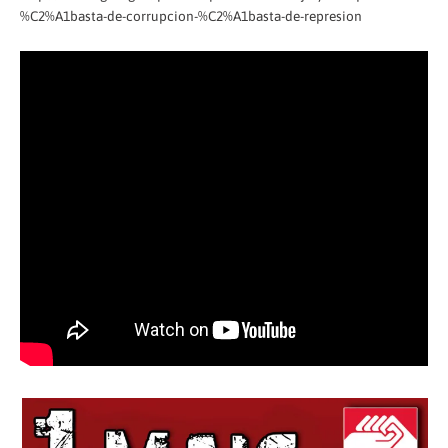
%C2%A1basta-de-corrupcion-%C2%A1basta-de-represion