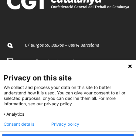
C/ Burgos 59, Baixos – 08014 Barcelona
spccc@
spcgtcatalunya.cat
935 120 481
Privacy on this site
We collect and process your data on this site to better
understand how it is used. You can give your consent to all or
@CGTCatalunya
selected purposes, or you can decline them all. For more
information, see our privacy policy.
cgtcatalunya
Analytics
CGTCatalunya
Consent details
Privacy policy
cgtcatalunya