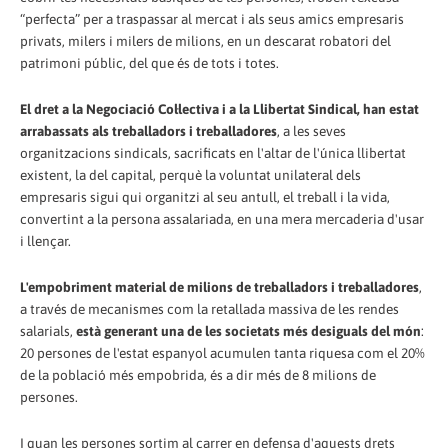
“perfecta” per a traspassar al mercat i als seus amics empresaris
privats, milers i milers de milions, en un descarat robatori del
patrimoni públic, del que és de tots i totes.
El dret a la Negociació Col·lectiva i a la Llibertat Sindical, han estat
arrabassats als treballadors i treballadores
, a les seves
organitzacions sindicals, sacrificats en l'altar de l'única llibertat
existent, la del capital, perquè la voluntat unilateral dels
empresaris sigui qui organitzi al seu antull, el treball i la vida,
convertint a la persona assalariada, en una mera mercaderia d'usar
i llençar.
L'empobriment material de milions de treballadors i treballadores
,
a través de mecanismes com la retallada massiva de les rendes
salarials,
està generant una de les societats més desiguals del món
:
20 persones de l'estat espanyol acumulen tanta riquesa com el 20%
de la població més empobrida, és a dir més de 8 milions de
persones.
I quan les persones sortim al carrer en defensa d'aquests drets