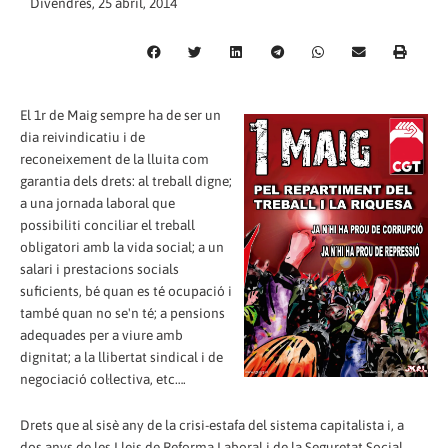
Divendres, 25 abril, 2014
El 1r de Maig sempre ha de ser un
dia reivindicatiu i de
reconeixement de la lluita com
garantia dels drets: al treball digne;
a una jornada laboral que
possibiliti conciliar el treball
obligatori amb la vida social; a un
salari i prestacions socials
suficients, bé quan es té ocupació i
també quan no se'n té; a pensions
adequades per a viure amb
dignitat; a la llibertat sindical i de
negociació col·lectiva, etc….
Drets que al sisè any de la crisi-estafa del sistema capitalista i, a
dos anys de les Lleis de Reforma Laboral i de la Seguretat Social,