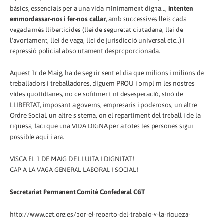
bàsics, essencials per a una vida mínimament digna…,
intenten
emmordassar-nos i fer-nos callar
, amb successives lleis cada
vegada més lliberticides (llei de seguretat ciutadana, llei de
l'avortament, llei de vaga, llei de jurisdicció universal etc..) i
repressió policial absolutament desproporcionada.
Aquest 1r de Maig, ha de seguir sent el dia que milions i milions de
treballadors i treballadores, diguem PROU i omplim les nostres
vides quotidianes, no de sofriment ni desesperació, sinó de
LLIBERTAT, imposant a governs, empresaris i poderosos, un altre
Ordre Social, un altre sistema, on el repartiment del treball i de la
riquesa, faci que una VIDA DIGNA per a totes les persones sigui
possible aquí i ara.
VISCA EL 1 DE MAIG DE LLUITA I DIGNITAT!
CAP A LA VAGA GENERAL LABORAL I SOCIAL!
Secretariat Permanent Comitè Confederal CGT
http://www.cgt.org.es/por-el-reparto-del-trabajo-y-la-riqueza-