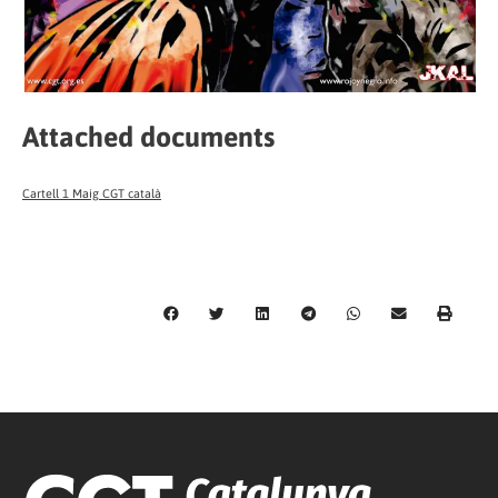
Attached documents
Cartell 1 Maig CGT català