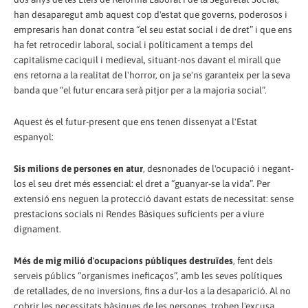
han desaparegut amb aquest cop d'estat que governs, poderosos i
empresaris han donat contra “el seu estat social i de dret” i que ens
ha fet retrocedir laboral, social i políticament a temps del
capitalisme caciquil i medieval, situant-nos davant el mirall que
ens retorna a la realitat de l'horror, on ja se'ns garanteix per la seva
banda que “el futur encara serà pitjor per a la majoria social”.
Aquest és el futur-present que ens tenen dissenyat a l'Estat
espanyol:
Sis milions de persones en atur
, desnonades de l'ocupació i negant-
los el seu dret més essencial: el dret a “guanyar-se la vida”. Per
extensió ens neguen la protecció davant estats de necessitat: sense
prestacions socials ni Rendes Bàsiques suficients per a viure
dignament.
Més de mig milió d'ocupacions públiques destruïdes
, fent dels
serveis públics “organismes ineficaços”, amb les seves polítiques
de retallades, de no inversions, fins a dur-los a la desaparició. Al no
cobrir les necessitats bàsiques de les persones, troben l'excusa