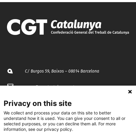
C/ Burgos 59, Baixos – 08014 Barcelona
spccc@
spcgtcatalunya.cat
935 120 481
Privacy on this site
We collect and process your data on this site to better
understand how it is used. You can give your consent to all or
@CGTCatalunya
selected purposes, or you can decline them all. For more
information, see our privacy policy.
cgtcatalunya