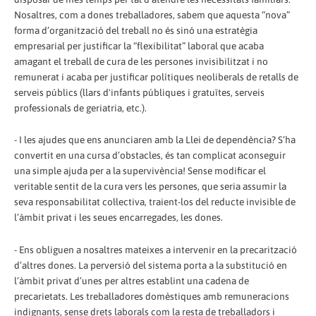
Nosaltres, com a dones treballadores, sabem que aquesta “nova”
forma d’organització del treball no és sinó una estratègia
empresarial per justificar la “flexibilitat” laboral que acaba
amagant el treball de cura de les persones invisibilitzat i no
remunerat i acaba per justificar polítiques neoliberals de retalls de
serveis públics (llars d'infants públiques i gratuïtes, serveis
professionals de geriatria, etc.).
- I les ajudes que ens anunciaren amb la Llei de dependència? S’ha
convertit en una cursa d’obstacles, és tan complicat aconseguir
una simple ajuda per a la supervivència! Sense modificar el
veritable sentit de la cura vers les persones, que seria assumir la
seva responsabilitat col·lectiva, traient-los del reducte invisible de
l’àmbit privat i les seues encarregades, les dones.
- Ens obliguen a nosaltres mateixes a intervenir en la precarització
d’altres dones. La perversió del sistema porta a la substitució en
l’àmbit privat d’unes per altres establint una cadena de
precarietats. Les treballadores domèstiques amb remuneracions
indignants, sense drets laborals com la resta de treballadors i