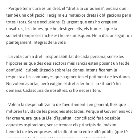
- Perquè tenir cura és un dret, el “dret a la curadania”, encara que
també una obligació. I exigim els mateixos drets i obligacions per a
totes i tots. Sense exclusions. És urgent que ens ho creguem
nosaltres, les dones, que ho desitgen ells, els homes i que la
societat (empreses incloses) ho assumisquen. Hem d’aconseguir un
plantejament integral de la vida.
- La vida com a dret i responsabilitat de cada persona, sense les
hipocresies que des dels sectors més rancis estan posant un tel de
confusió i culpabilització sobre les dones. Intensificarem la
resposta a les campanyes que augmenten el patiment de les dones.
No volem avortar, però exigim el dret a fer-ho si la situació ho
demana. Cadascuna de nosaltres, si ho necessitem.
- Volem la despenalització de l’avortament i en general, lleis que
milloren la vida de les persones afectades. Perquè el Govern ens vol
fer creure, ara, que la Llei d’igualtat i conciliació farà possible
aquestes aspiracions, sense trencar els principis del màxim
benefici de les empreses, ni la dicotomia entre allò públic (que té