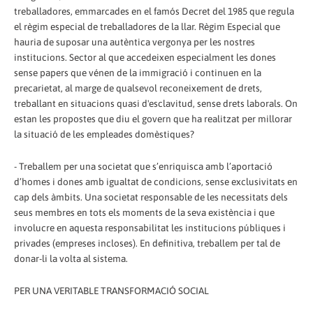
treballadores, emmarcades en el famós Decret del 1985 que regula
el règim especial de treballadores de la llar. Règim Especial que
hauria de suposar una autèntica vergonya per les nostres
institucions. Sector al que accedeixen especialment les dones
sense papers que vénen de la immigració i continuen en la
precarietat, al marge de qualsevol reconeixement de drets,
treballant en situacions quasi d'esclavitud, sense drets laborals. On
estan les propostes que diu el govern que ha realitzat per millorar
la situació de les empleades domèstiques?
- Treballem per una societat que s’enriquisca amb l’aportació
d’homes i dones amb igualtat de condicions, sense exclusivitats en
cap dels àmbits. Una societat responsable de les necessitats dels
seus membres en tots els moments de la seva existència i que
involucre en aquesta responsabilitat les institucions públiques i
privades (empreses incloses). En definitiva, treballem per tal de
donar-li la volta al sistema.
PER UNA VERITABLE TRANSFORMACIÓ SOCIAL