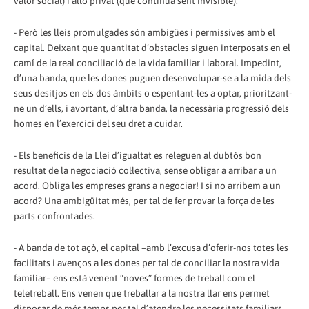
valor social) i allò privat (que continua sent invisible).
- Però les lleis promulgades són ambigües i permissives amb el
capital. Deixant que quantitat d’obstacles siguen interposats en el
camí de la real conciliació de la vida familiar i laboral. Impedint,
d’una banda, que les dones puguen desenvolupar-se a la mida dels
seus desitjos en els dos àmbits o espentant-les a optar, prioritzant-
ne un d’ells, i avortant, d’altra banda, la necessària progressió dels
homes en l’exercici del seu dret a cuidar.
- Els beneficis de la Llei d’igualtat es releguen al dubtós bon
resultat de la negociació col·lectiva, sense obligar a arribar a un
acord. Obliga les empreses grans a negociar! I si no arribem a un
acord? Una ambigüitat més, per tal de fer provar la força de les
parts confrontades.
- A banda de tot açò, el capital –amb l’excusa d’oferir-nos totes les
facilitats i avenços a les dones per tal de conciliar la nostra vida
familiar– ens està venent “noves” formes de treball com el
teletreball. Ens venen que treballar a la nostra llar ens permet
disposar de més temps per tal d’atendre les necessitats familiars.