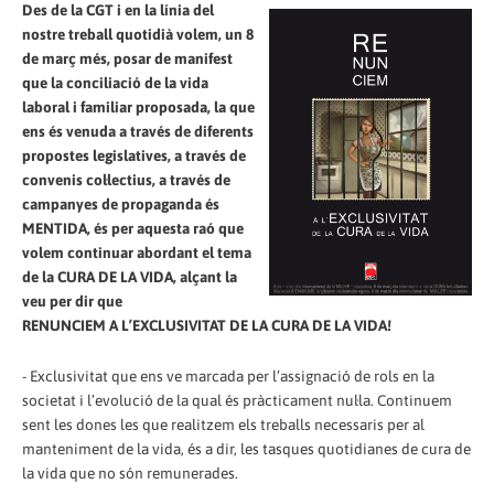
Des de la CGT i en la línia del
nostre treball quotidià volem, un 8
de març més, posar de manifest
que la conciliació de la vida
laboral i familiar proposada, la que
ens és venuda a través de diferents
propostes legislatives, a través de
convenis col·lectius, a través de
campanyes de propaganda és
MENTIDA, és per aquesta raó que
volem continuar abordant el tema
de la CURA DE LA VIDA, alçant la
veu per dir que
RENUNCIEM A L’EXCLUSIVITAT DE LA CURA DE LA VIDA!
- Exclusivitat que ens ve marcada per l’assignació de rols en la
societat i l’evolució de la qual és pràcticament nul·la. Continuem
sent les dones les que realitzem els treballs necessaris per al
manteniment de la vida, és a dir, les tasques quotidianes de cura de
la vida que no són remunerades.