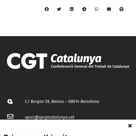
C/ Burgos 59, Baixos – 08014 Barcelona
spccc@
spcgtcatalunya.cat
935 120 481