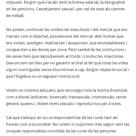
imposen. Exigim que s'acabi amb la bretxa salarial, la desigualtat
en les pensions, l'assetjament sexual i per raó de sexe als centres
de treball.
No poden continuar les violències masclistes i del mercat que ens
tracten com a objectes, possessions del mercat, dels homes que
ens violen, assetgen, maltracten i assassinen, que emmalalteixen i
incapaciten a les dones per viure. Però també de les institucions i
les seves lleis que reprodueixen actituds i conductes masclistes.
Denunciem les lleis per no garantir el dret al fet que totes les vides
siguin sostingudes sense discriminar a cap. Exigim respecte social i
que l'Església no se segueixi immiscuint.
Volem un sistema educatiu que reconegui tota la nostra diversitat,
com a dones lesbianes, bisexuals, transexuals, intersexuals, sense
gènere, queers+; Volem drets sexuals i reproductius per a totes.
Cal que s'eduqui en la corresponsabilitat de les cures tant als
homes com a la societat. No volem ni suportem més seguir sent les
úniques responsables invisibles de les cures de les persones