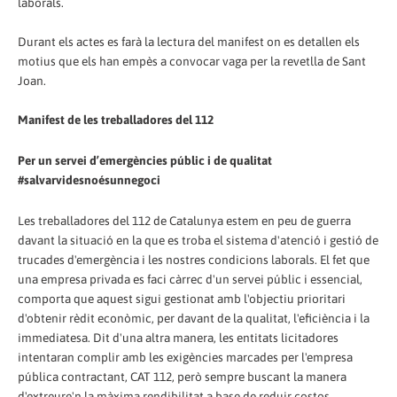
laborals.
Durant els actes es farà la lectura del manifest on es detallen els
motius que els han empès a convocar vaga per la revetlla de Sant
Joan.
Manifest de les treballadores del 112
Per un servei d’emergències públic i de qualitat
#salvarvidesnoésunnegoci
Les treballadores del 112 de Catalunya estem en peu de guerra
davant la situació en la que es troba el sistema d'atenció i gestió de
trucades d'emergència i les nostres condicions laborals. El fet que
una empresa privada es faci càrrec d'un servei públic i essencial,
comporta que aquest sigui gestionat amb l'objectiu prioritari
d'obtenir rèdit econòmic, per davant de la qualitat, l'eficiència i la
immediatesa. Dit d'una altra manera, les entitats licitadores
intentaran complir amb les exigències marcades per l'empresa
pública contractant, CAT 112, però sempre buscant la manera
d'extreure'n la màxima rendibilitat a base de reduir costos.