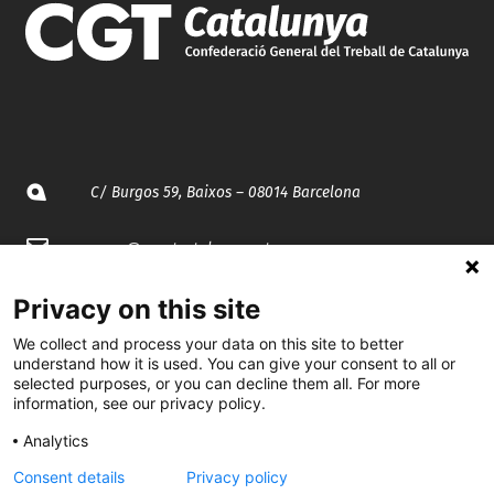
C/ Burgos 59, Baixos – 08014 Barcelona
spccc@
spcgtcatalunya.cat
935 120 481
Privacy on this site
We collect and process your data on this site to better
understand how it is used. You can give your consent to all or
@CGTCatalunya
selected purposes, or you can decline them all. For more
information, see our privacy policy.
cgtcatalunya
Analytics
CGTCatalunya
Consent details
Privacy policy