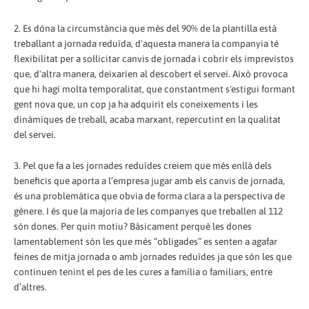
2. Es dóna la circumstància que més del 90% de la plantilla està
treballant a jornada reduïda, d'aquesta manera la companyia té
flexibilitat per a sol·licitar canvis de jornada i cobrir els imprevistos
que, d'altra manera, deixarien al descobert el servei. Això provoca
que hi hagi molta temporalitat, que constantment s'estigui formant
gent nova que, un cop ja ha adquirit els coneixements i les
dinàmiques de treball, acaba marxant, repercutint en la qualitat
del servei.
3. Pel que fa a les jornades reduïdes creiem que més enllà dels
beneficis que aporta a l’empresa jugar amb els canvis de jornada,
és una problemàtica que obvia de forma clara a la perspectiva de
gènere. I és que la majoria de les companyes que treballen al 112
són dones. Per quin motiu? Bàsicament perquè les dones
lamentablement són les que més “obligades” es senten a agafar
feines de mitja jornada o amb jornades reduïdes ja que són les que
continuen tenint el pes de les cures a família o familiars, entre
d’altres.