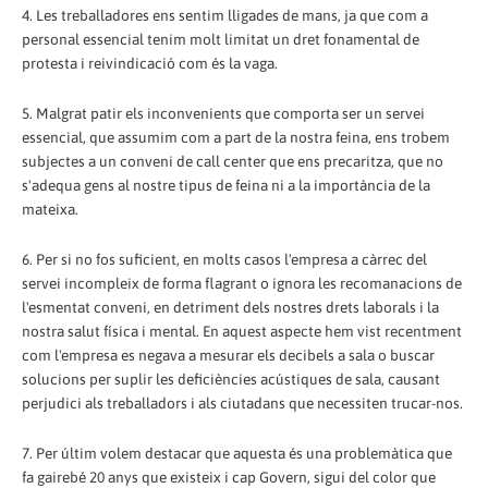
4. Les treballadores ens sentim lligades de mans, ja que com a
personal essencial tenim molt limitat un dret fonamental de
protesta i reivindicació com és la vaga.
5. Malgrat patir els inconvenients que comporta ser un servei
essencial, que assumim com a part de la nostra feina, ens trobem
subjectes a un conveni de call center que ens precaritza, que no
s'adequa gens al nostre tipus de feina ni a la importància de la
mateixa.
6. Per si no fos suficient, en molts casos l'empresa a càrrec del
servei incompleix de forma flagrant o ignora les recomanacions de
l'esmentat conveni, en detriment dels nostres drets laborals i la
nostra salut física i mental. En aquest aspecte hem vist recentment
com l'empresa es negava a mesurar els decibels a sala o buscar
solucions per suplir les deficiències acústiques de sala, causant
perjudici als treballadors i als ciutadans que necessiten trucar-nos.
7. Per últim volem destacar que aquesta és una problemàtica que
fa gairebé 20 anys que existeix i cap Govern, sigui del color que