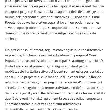
passat pel Casal de Joves, donant-li vida i enriquint-lo, generant
sinèrgies entre tots els joves que han aportat el seu granet de sorra
en aquest projecte. Davant de la incapacitat dels diversos governs
municipals per dotar el jovent d’iniciatives il·lusionants, el Casal
Popular de Joves ha ofert un espai al jovent on poder tractar les
seves pròpies problemàtiques i inquietuds, un espai on poder-se
desenvolupar veritablement com a subjecte actiu en aquesta
societat.
Malgrat el desallotjament, seguim convençuts que una alternativa
és possible, i ho hem demostrat sobradament, perquè el Casal
Popular de Joves no és solament un espai: és autoorganització i és
lluita. I ara, com el primer dia, cal seguir apostant per la
mobilització i la lluita activa del jovent sumant esforços per tal de
construir un projecte que va més enllà d’un espai físic: un lloc de
relació entre persones, on es puguin crear xarxes d’equipaments i
serveis, on es puguin dur a terme activitats... en definitiva un espai
de trobada per al jovent lleidatà que doni resposta a les necessitats
que té el jovent, i tot això aprofitant la seva capacitat i empenta a
l’hora de generar iniciatives i construir alternatives
anticapitalistes, autogestionàries i assembleàries.