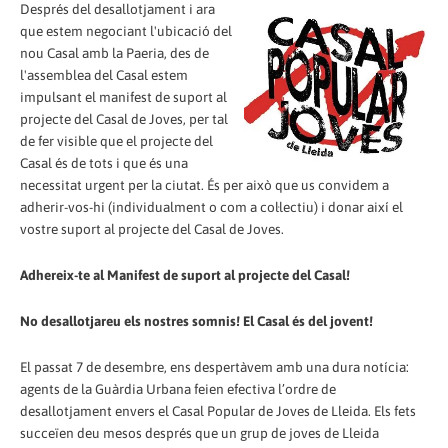
Després del desallotjament i ara
que estem negociant l'ubicació del
nou Casal amb la Paeria, des de
l'assemblea del Casal estem
impulsant el manifest de suport al
projecte del Casal de Joves, per tal
de fer visible que el projecte del
Casal és de tots i que és una
necessitat urgent per la ciutat. És per això que us convidem a
adherir-vos-hi (individualment o com a col·lectiu) i donar així el
vostre suport al projecte del Casal de Joves.
Adhereix-te al Manifest de suport al projecte del Casal!
No desallotjareu els nostres somnis! El Casal és del jovent!
El passat 7 de desembre, ens despertàvem amb una dura notícia:
agents de la Guàrdia Urbana feien efectiva l’ordre de
desallotjament envers el Casal Popular de Joves de Lleida. Els fets
succeïen deu mesos després que un grup de joves de Lleida