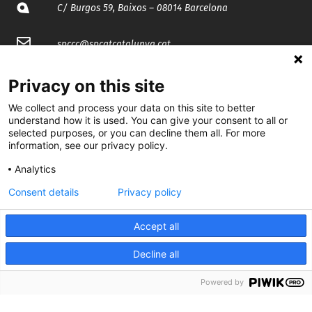
C/ Burgos 59, Baixos – 08014 Barcelona
spccc@
spcgtcatalunya.cat
935 120 481
Privacy on this site
We collect and process your data on this site to better
@CGTCatalunya
understand how it is used. You can give your consent to all or
selected purposes, or you can decline them all. For more
information, see our privacy policy.
cgtcatalunya
Analytics
CGTCatalunya
Consent details
Privacy policy
cgtcatalunya
Accept all
Decline all
Desenvolupat per
Powered by