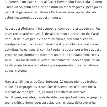
alliberessin un espai situat al Carrer Governador Montcada número
9 amb un objectiu ben clar: construir un espai de joves i per a joves
per tal de generar alternatives a l’actual sistema capitalista i als
valors hegemònics que aquest imposa.
Aquest desallotjament ha demostrat com de molestos són els i les
joves creant alternatives. El desallotjament i tancament del Casal
Popular de Joves per la via administrativa, així com el continu
assetjament al que han sotmès el Casal quan s’hi desenvolupaven
activitats, ha evidenciat com la Paeria ha buscat posar fre a aquest
projecte transformador, intentant anul·lar-lo i obviant com, en els
seus 10 mesos de vida, el jovent ha demostrat la seva capacitat de
bastir projectes engrescadors i que representin una alternativa a
aquest sistema.
Han estat 10 mesos de Casal intensos, 10 mesos plens de treball,
d’il·lusió i de projectes creats. Des d’assemblees d’artistes fins a
mercats de roba gratuïta, passant per tallers de diverses
temàtiques, xerrades, passis de vídeo, assajos bastoners, el grup de
teatre crític... Nombroses associacions i entitats de la ciutat han