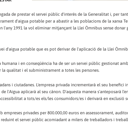
gada de prestar el servei públic d'interès de la Generalitat i, per tant
rament d'aigua potable per a abastir a les poblacions de la xarxa Te
n l'any 1991 la vol eliminar mitjançant la Llei Òmnibus sense donar 
vei d'aigua potable que es pot derivar de l'aplicació de la Llei Òmnib
cia humana i en conseqüència ha de ser un servei públic gestionat amb
 la qualitat i el subministrament a totes les persones.
tadans i ciutadanes. L'empresa privada incrementarà el seu benefici in
 de l'Aigua aplicarà al seu cànon. D'aquesta manera s'anteposarà l'e
accessibilitat a tots/es els/les consumidors/es i derivarà en exclusió s
mb empreses privades per 800.000,00 euros en assessorament, auditori
reduint el servei públic acomiadant a milers de treballadors i trebal