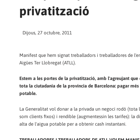
privatització
Dijous, 27 octubre, 2011
Manifest que hem signat treballadors i treballadores de l'
Aigües Ter Llobregat (ATLL).
Estem a les portes de la privatització, amb l'agreujant qu
tota la ciutadania de la província de Barcelona: pagar més 
potable.
La Generalitat vol donar a la privada un negoci rodó (tota 
som clients fixos) i rendible (augmentessin les tarifes): la d
alta de l'aigua potable per a obtenir cash instantani.
TREBALLADORES I TREBALLADORS DE ATLL VOLEM MANIF