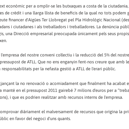
ntext econòmic per a omplir-se les butxaques a costa de la ciutadania
es de crèdit i una llarga llista de beneficis de la qual no tots podem 
deute financer d'Aigües Ter Llobregat pel Pla Hidrològic Nacional (des
adans i ciutadanes i als treballadors i treballadores. La denúncia púb
egis, una Direcció empresarial preocupada únicament pels seus propis
xen.
'empresa del nostre conveni col·lectiu i la reducció del 5% del nostre
l pressupost de ATLL. Que no ens enganyin fent-nos creure que amb l
 responsabilitats per la nefasta gestió a ATLL de l'erari públic.
tjançant la no renovació o acomiadament que finalment ha acabat e
a manté en el pressupost 2011 gairebé 7 milions d'euros per a “treba
ions), i que es podrien realitzar amb recursos interns de l'empresa.
comprovar diàriament el malversament de recursos que origina la pri
úblic en favor del negoci d'uns quants.