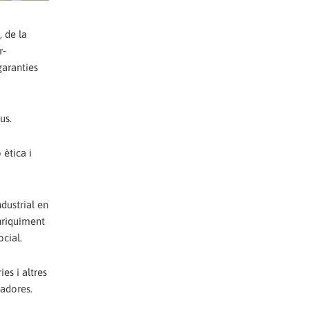
, de la
r‐
garanties
us.
 ètica i
dustrial en
nriquiment
ocial.
es i altres
ladores.