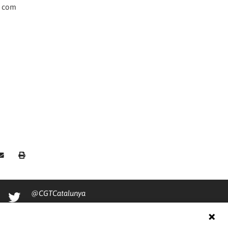
cs com
@CGTCatalunya
cgtcatalunya