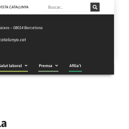
Search
VISTA CATALUNYA
Baixos – 08014 Barcelona
catalunya.cat
Salut laboral
Premsa
Afilia’t
la