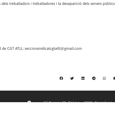
 dels treballadors i treballadores i la desaparició dels serveis públi
l de CGT ATLL: seccionsindicalcgtatll@gmail.com
C/ Burgos 59, Baixos – 08014 Barcelona