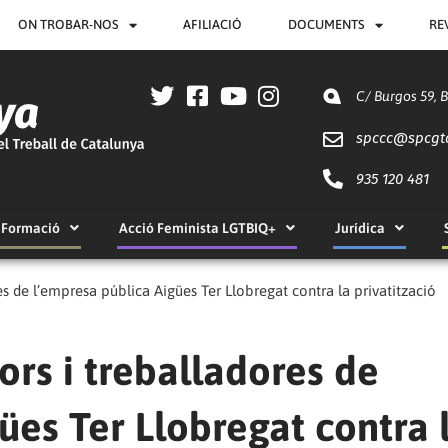
ON TROBAR-NOS
AFILIACIÓ
DOCUMENTS
RE
C/ Burgos 59, 
spccc@
spcgt
935 120 481
Formació
Acció Feminista LGTBIQ+
Jurídica
es de l’empresa pública Aigües Ter Llobregat contra la privatització
ors i treballadores de
ües Ter Llobregat contra 