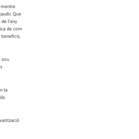
, mentre
gaudir. Que
 de l'any
lica de com
 beneficis,
 sou,
es
n la
lls
vatització