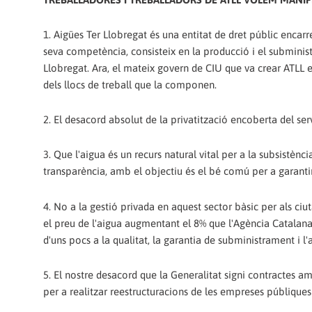
1. Aigües Ter Llobregat és una entitat de dret públic encarre
seva competència, consisteix en la producció i el subminist
Llobregat. Ara, el mateix govern de CIU que va crear ATLL e
dels llocs de treball que la componen.
2. El desacord absolut de la privatització encoberta del ser
3. Que l'aigua és un recurs natural vital per a la subsistèn
transparència, amb el objectiu és el bé comú per a garantir
4. No a la gestió privada en aquest sector bàsic per als ciu
el preu de l'aigua augmentant el 8% que l'Agència Catalana
d'uns pocs a la qualitat, la garantia de subministrament i l'
5. El nostre desacord que la Generalitat signi contractes a
per a realitzar reestructuracions de les empreses públiques 