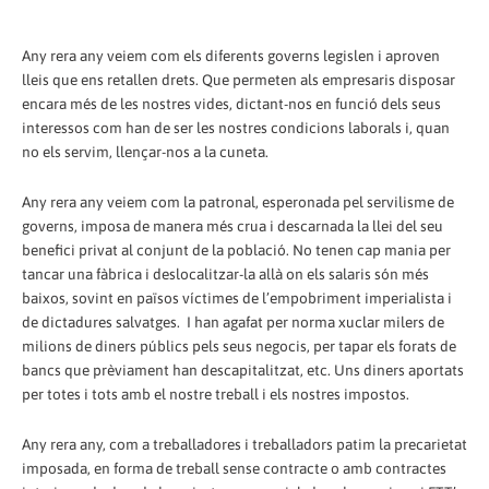
Any rera any veiem com els diferents governs legislen i aproven
lleis que ens retallen drets. Que permeten als empresaris disposar
encara més de les nostres vides, dictant-nos en funció dels seus
interessos com han de ser les nostres condicions laborals i, quan
no els servim, llençar-nos a la cuneta.
Any rera any veiem com la patronal, esperonada pel servilisme de
governs, imposa de manera més crua i descarnada la llei del seu
benefici privat al conjunt de la població. No tenen cap mania per
tancar una fàbrica i deslocalitzar-la allà on els salaris són més
baixos, sovint en països víctimes de l’empobriment imperialista i
de dictadures salvatges. I han agafat per norma xuclar milers de
milions de diners públics pels seus negocis, per tapar els forats de
bancs que prèviament han descapitalitzat, etc. Uns diners aportats
per totes i tots amb el nostre treball i els nostres impostos.
Any rera any, com a treballadores i treballadors patim la precarietat
imposada, en forma de treball sense contracte o amb contractes