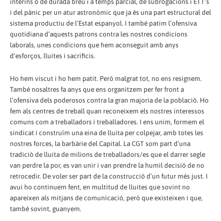
interins o de durada breu i a temps parcial, de subrogacions i ETT’s
i del pànic per un atur astronòmic que ja és una part estructural del
sistema productiu de l’Estat espanyol. I també patim l’ofensiva
quotidiana d’aquests patrons contra les nostres condicions
laborals, unes condicions que hem aconseguit amb anys
d’esforços, lluites i sacrificis.
Ho hem viscut i ho hem patit. Però malgrat tot, no ens resignem.
També nosaltres fa anys que ens organitzem per fer front a
l’ofensiva dels poderosos contra la gran majoria de la població. Ho
fem als centres de treball quan reconeixem els nostres interessos
comuns com a treballadors i treballadores. I ens unim, formem el
sindicat i construïm una eina de lluita per colpejar, amb totes les
nostres forces, la barbàrie del Capital. La CGT som part d’una
tradició de lluita de milions de treballadors/es que el darrer segle
van perdre la por, es van unir i van prendre la humil decisió de no
retrocedir. De voler ser part de la construcció d’un futur més just. I
avui ho continuem fent, en multitud de lluites que sovint no
apareixen als mitjans de comunicació, però que existeixen i que,
també sovint, guanyem.