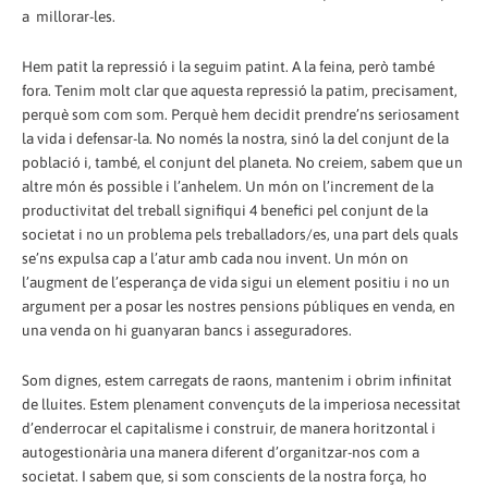
a millorar-les.
Hem patit la repressió i la seguim patint. A la feina, però també
fora. Tenim molt clar que aquesta repressió la patim, precisament,
perquè som com som. Perquè hem decidit prendre’ns seriosament
la vida i defensar-la. No només la nostra, sinó la del conjunt de la
població i, també, el conjunt del planeta. No creiem, sabem que un
altre món és possible i l’anhelem. Un món on l’increment de la
productivitat del treball signifiqui 4 benefici pel conjunt de la
societat i no un problema pels treballadors/es, una part dels quals
se’ns expulsa cap a l’atur amb cada nou invent. Un món on
l’augment de l’esperança de vida sigui un element positiu i no un
argument per a posar les nostres pensions públiques en venda, en
una venda on hi guanyaran bancs i asseguradores.
Som dignes, estem carregats de raons, mantenim i obrim infinitat
de lluites. Estem plenament convençuts de la imperiosa necessitat
d’enderrocar el capitalisme i construir, de manera horitzontal i
autogestionària una manera diferent d’organitzar-nos com a
societat. I sabem que, si som conscients de la nostra força, ho