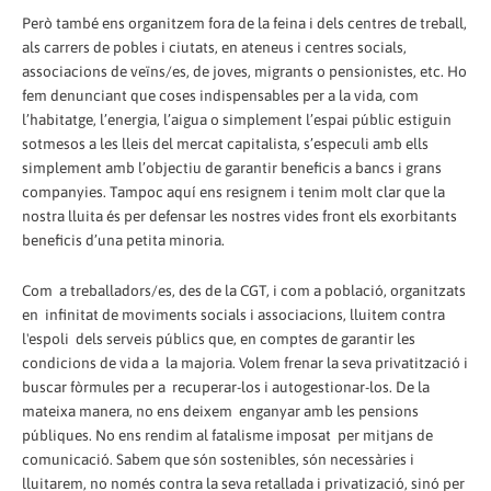
Però també ens organitzem fora de la feina i dels centres de treball,
als carrers de pobles i ciutats, en ateneus i centres socials,
associacions de veïns/es, de joves, migrants o pensionistes, etc. Ho
fem denunciant que coses indispensables per a la vida, com
l’habitatge, l’energia, l’aigua o simplement l’espai públic estiguin
sotmesos a les lleis del mercat capitalista, s’especuli amb ells
simplement amb l’objectiu de garantir beneficis a bancs i grans
companyies. Tampoc aquí ens resignem i tenim molt clar que la
nostra lluita és per defensar les nostres vides front els exorbitants
beneficis d’una petita minoria.
Com a treballadors/es, des de la CGT, i com a població, organitzats
en infinitat de moviments socials i associacions, lluitem contra
l'espoli dels serveis públics que, en comptes de garantir les
condicions de vida a la majoria. Volem frenar la seva privatització i
buscar fòrmules per a recuperar-los i autogestionar-los. De la
mateixa manera, no ens deixem enganyar amb les pensions
públiques. No ens rendim al fatalisme imposat per mitjans de
comunicació. Sabem que són sostenibles, són necessàries i
lluitarem, no només contra la seva retallada i privatizació, sinó per