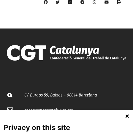
C/ Burgos 59, Baixos – 08014 Barcelona
spccc@
spcgtcatalunya.cat
935 120 481
Privacy on this site