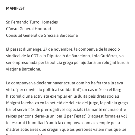
MANIFEST
Sr. Fernando Turro Homedes
Cónsul General Honorari
Consulat General de Grècia a Barcelona
El passat diumenge, 27 de novembre, la companya de la secció
sindical de la CGT a la Diputació de Barcelona, Lola Gutiérrez, va
ser empresonada per la policia grega per ajudar a un refugiat kurd a
viatjar a Barcelona.
La companya va declarar haver actuat com ho ha fet tota la seva
vida, “per convicció política i solidaritat”, un cas més en el llarg
historial d’una activista exemplar en la lluita pels drets socials.
Malgrat la rebaixa en la petició de delicte del jutge, la policia grega
ha fet servir l’ús de prerrogatives especials i la manté encara entre
reixes per considerar-la un ‘perill per l’estat’. D’aquest forma es vol
fer escarni i humiliació amb la companya com a exemple per a
d’altres solidàries que creguin que les persones valem més que les