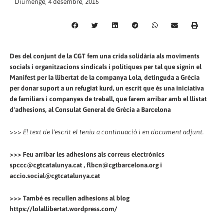
Diumenge, 4 desembre, 2016
Des del conjunt de la CGT fem una crida solidària als moviments
socials i organitzacions sindicals i polítiques per tal que signin el
Manifest per la llibertat de la companya Lola, detinguda a Grècia
per donar suport a un refugiat kurd, un escrit que és una iniciativa
de familiars i companyes de treball, que farem arribar amb el llistat
d'adhesions, al Consulat General de Grècia a Barcelona
>>> El text de l'escrit el teniu a continuació i en document adjunt.
>>> Feu arribar les adhesions als correus electrònics
spccc@cgtcatalunya.cat , flbcn@cgtbarcelona.org i
accio.social@cgtcatalunya.cat
>>> També es recullen adhesions al blog
https://lolallibertat.wordpress.com/